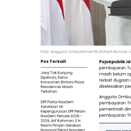
Foto: Anggota Ombudsman RI, Robert Na Endi 
Pos Terkait
Pojokpublik.i
pembayaran Tu
Janji Tak Kunjung
masih belum op
Dipenuhi, Dana
terkait dugaan
Konsumen Bintaro Plaza
diselesaikan pe
Residences Masih
Tertahan
Anggota Ombud
DPP Partai NasDem
pembayaran THR
Serahkan SK
pemerintah dim
Kepengurusan DPP Petani
pembayaran TH
NasDem Periode 2026–
2029, Arif Rahman, S.H.
Resmi Pimpin Gerakan
Nasional Petani Nasdem