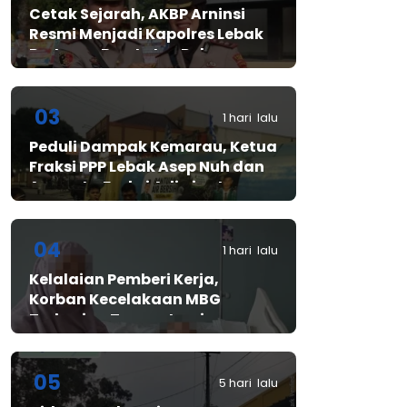
Cetak Sejarah, AKBP Arninsi
Resmi Menjadi Kapolres Lebak
Pertama Berstatus Polwan
03
1 hari lalu
Peduli Dampak Kemarau, Ketua
Fraksi PPP Lebak Asep Nuh dan
Anggota Fraksi Adiwinata
Kusuma Salurkan Bantuan Air
Bersih untuk Warga
Bintangresm
04
1 hari lalu
Kelalaian Pemberi Kerja,
Korban Kecelakaan MBG
Terbaring Tanpa Jaminan
05
5 hari lalu