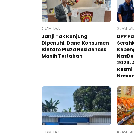
3 JAM LALU
3 JAM LA
Janji Tak Kunjung
DPP P
Dipenuhi, Dana Konsumen
Serah
Bintaro Plaza Residences
Kepen
Masih Tertahan
NasDe
2029, 
Resmi
Nasio
5 JAM LALU
8 JAM LA