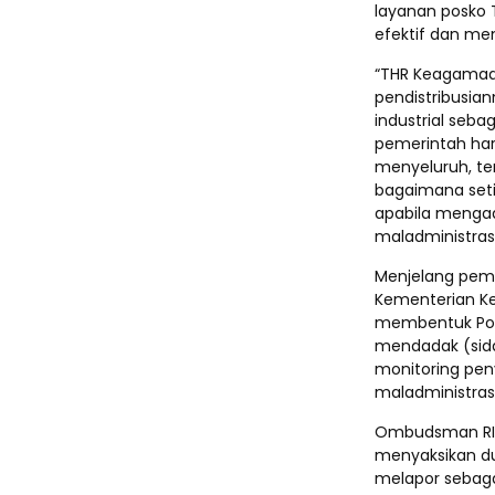
layanan posko 
efektif dan me
“THR Keagamaan
pendistribusia
industrial seba
pemerintah har
menyeluruh, t
bagaimana seti
apabila mengadu
maladministras
Menjelang pem
Kementerian K
membentuk Pos
mendadak (sida
monitoring pe
maladministrasi
Ombudsman RI 
menyaksikan d
melapor sebaga