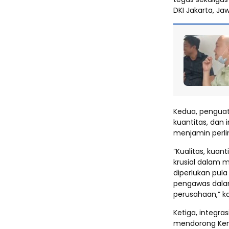
DKI Jakarta, Ja
Kedua, penguat
kuantitas, dan 
menjamin perli
“Kualitas, kuan
krusial dalam 
diperlukan pul
pengawas dal
perusahaan,” k
Ketiga, integ
mendorong Kem