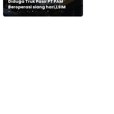
Diduga Truk Pasir PT PAM
Beroperasi siang hari,LSIM
Banten: Gubernur harus turun
tangan