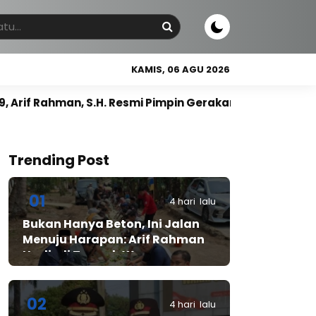
KAMIS, 06 AGU 2026
 Resmi Pimpin Gerakan Nasional Petani Nasdem
Gu
Trending Post
01
4 hari lalu
Bukan Hanya Beton, Ini Jalan
Menuju Harapan: Arif Rahman
Hadir di Tengah Warga
Cibadak
02
4 hari lalu