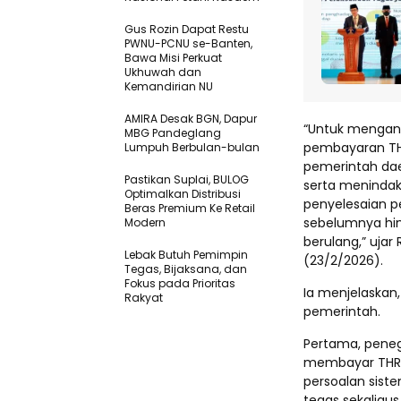
Gus Rozin Dapat Restu
PWNU-PCNU se-Banten,
Bawa Misi Perkuat
Ukhuwah dan
Kemandirian NU
AMIRA Desak BGN, Dapur
“Untuk mengant
MBG Pandeglang
pembayaran TH
Lumpuh Berbulan-bulan
pemerintah da
Pastikan SupIai, BULOG
serta menindakl
Optimalkan Distribusi
penyelesaian p
Beras Premium Ke Retail
sebelumnya hin
Modern
berulang,” ujar
Lebak Butuh Pemimpin
(23/2/2026).
Tegas, Bijaksana, dan
Fokus pada Prioritas
Ia menjelaskan,
Rakyat
pemerintah.
Pertama, peneg
membayar THR.
persoalan siste
tegas sekaligus