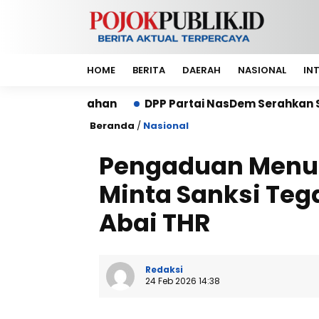
HOME
BERITA
DAERAH
NASIONAL
IN
an
DPP Partai NasDem Serahkan SK Kepengurusan DP
Beranda
/
Nasional
Pengaduan Men
Minta Sanksi Teg
Abai THR
Redaksi
24 Feb 2026 14:38