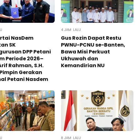
LU
4 JAM LALU
artai NasDem
Gus Rozin Dapat Restu
kan SK
PWNU-PCNU se-Banten,
gurusan DPP Petani
Bawa Misi Perkuat
m Periode 2026–
Ukhuwah dan
Arif Rahman, S.H.
Kemandirian NU
 Pimpin Gerakan
nal Petani Nasdem
LU
8 JAM LALU