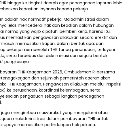
THR hingga ke tingkat daerah agar penanganan laporan lebih
mberikan kepastian layanan kepada pekerja.
 adalah hak normatif pekerja. Maladministrasi dalam
nnya jelas mencederai hak dan keadilan dalam hubungan
gai norma yang wajib dipatuhi pemberi kerja. Karena itu,
us memastikan pengawasan dilakukan secara efektif dan
ermasuk memastikan kapan, dalam bentuk apa, dan
ap pekerja memperoleh THR tanpa penundaan, terlayani
, serta terbebas dari diskriminasi dan segala bentuk
i,” pungkasnya.
bayaran THR Keagamaan 2026, Ombudsman RI bersama
etenagakerjaan dan sejumlah pemerintah daerah akan
ko THR Keagamaan. Pengawasan dilakukan melalui inspeksi
k) ke perusahaan, koordinasi kelembagaan, serta
nyelesaian pengaduan sebagai langkah pencegahan
.
juga mengimbau masyarakat yang mengalami atau
ugaan maladministrasi dalam pembayaran THR untuk
i upaya memastikan perlindungan hak pekerja.