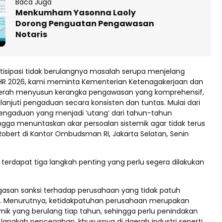
Baca Juga
Menkumham Yasonna Laoly
Dorong Penguatan Pengawasan
Notaris
isipasi tidak berulangnya masalah serupa menjelang
R 2026, kami meminta Kementerian Ketenagakerjaan dan
erah menyusun kerangka pengawasan yang komprehensif,
anjuti pengaduan secara konsisten dan tuntas. Mulai dari
engaduan yang menjadi ‘utang’ dari tahun-tahun
gga menuntaskan akar persoalan sistemik agar tidak terus
 Robert di Kantor Ombudsman RI, Jakarta Selatan, Senin
 terdapat tiga langkah penting yang perlu segera dilakukan
asan sanksi terhadap perusahaan yang tidak patuh
 Menurutnya, ketidakpatuhan perusahaan merupakan
mik yang berulang tiap tahun, sehingga perlu penindakan
 langkah pencegahan, khususnya di daerah industri seperti