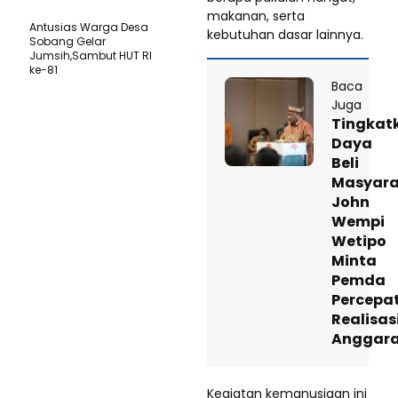
makanan, serta
Antusias Warga Desa
kebutuhan dasar lainnya.
Sobang Gelar
Jumsih,Sambut HUT RI
ke-81
Baca
Juga
Tingkat
Daya
Beli
Masyara
John
Wempi
Wetipo
Minta
Pemda
Percepa
Realisas
Anggar
Kegiatan kemanusiaan ini