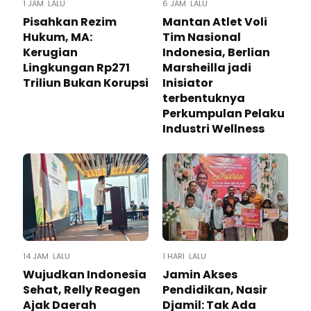
1 JAM LALU
6 JAM LALU
Pisahkan Rezim
Mantan Atlet Voli
Hukum, MA:
Tim Nasional
Kerugian
Indonesia, Berlian
Lingkungan Rp271
Marsheilla jadi
Triliun Bukan Korupsi
Inisiator
terbentuknya
Perkumpulan Pelaku
Industri Wellness
14 JAM LALU
1 HARI LALU
Wujudkan Indonesia
Jamin Akses
Sehat, Relly Reagen
Pendidikan, Nasir
Ajak Daerah
Djamil: Tak Ada