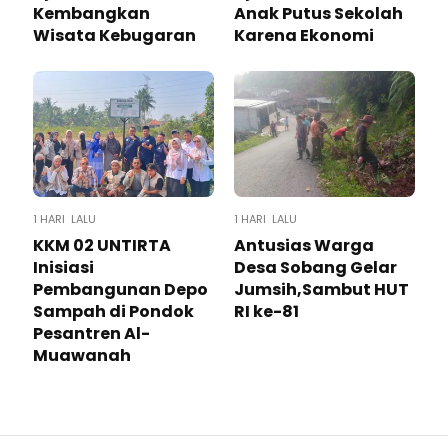
Kembangkan
Anak Putus Sekolah
Wisata Kebugaran
Karena Ekonomi
1 HARI LALU
1 HARI LALU
KKM 02 UNTIRTA
Antusias Warga
Inisiasi
Desa Sobang Gelar
Pembangunan Depo
Jumsih,Sambut HUT
Sampah di Pondok
RI ke-81
Pesantren Al-
Muawanah