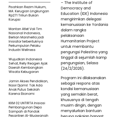
– The Institute of
Pisahkan Rezim Hukum,
Democracy and
MA: Kerugian Lingkungan
Education (IDE) Indonesia
Rp271 Triliun Bukan
mengirimkan delegasi
Korupsi
kemanusiaan ke Yordania
Mantan Atlet Voli Tim
dalam rangka
Nasional Indonesia,
pelaksanaan
Berlian Marsheilla jadi
Humanitarian Project
Inisiator terbentuknya
Perkumpulan Pelaku
untuk membantu
Industri Wellness
pengungsi Palestina yang
tinggal di sejumlah kamp
Wujudkan Indonesia
pengungsian, Selasa
Sehat, Relly Reagen Ajak
Daerah Kembangkan
(24/2/2026).
Wisata Kebugaran
Program ini dilaksanakan
Jamin Akses Pendidikan,
sebagai respons atas
Nasir Djamil: Tak Ada
kondisi kemanusiaan
Anak Putus Sekolah
Karena Ekonomi
yang semakin berat,
khususnya di tengah
KKM 02 UNTIRTA Inisiasi
musim dingin, dengan
Pembangunan Depo
menyalurkan bantuan
Sampah di Pondok
Pesantren Al-Muawanah
berupa pakaian hangat,