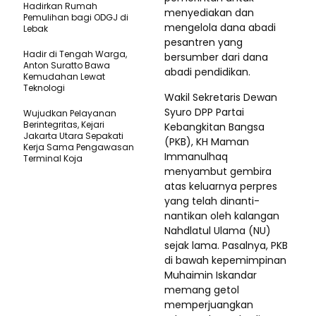
Hadirkan Rumah
menyediakan dan
Pemulihan bagi ODGJ di
mengelola dana abadi
Lebak
pesantren yang
Hadir di Tengah Warga,
bersumber dari dana
Anton Suratto Bawa
abadi pendidikan.
Kemudahan Lewat
Teknologi ​
Wakil Sekretaris Dewan
Syuro DPP Partai
Wujudkan Pelayanan
Berintegritas, Kejari
Kebangkitan Bangsa
Jakarta Utara Sepakati
(PKB), KH Maman
Kerja Sama Pengawasan
Immanulhaq
Terminal Koja
menyambut gembira
atas keluarnya perpres
yang telah dinanti-
nantikan oleh kalangan
Nahdlatul Ulama (NU)
sejak lama. Pasalnya, PKB
di bawah kepemimpinan
Muhaimin Iskandar
memang getol
memperjuangkan