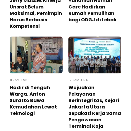
Jerry Massie: Kinerja
Yunaniah Human
Unsrat Belum
Care Hadirkan
Maksimal, Pemimpin
Rumah Pemulihan
Harus Berbasis
bagi ODGJ di Lebak
Kompetensi
11 JAM LALU
12 JAM LALU
Hadir di Tengah
Wujudkan
Warga, Anton
Pelayanan
Suratto Bawa
Berintegritas, Kejari
Kemudahan Lewat
Jakarta Utara
Teknologi ​
Sepakati Kerja Sama
Pengawasan
Terminal Koja