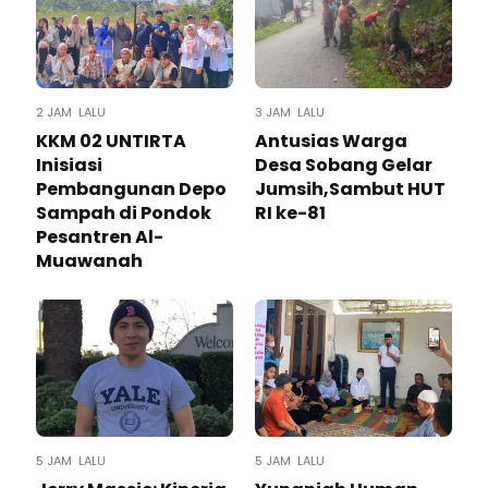
2 JAM LALU
3 JAM LALU
KKM 02 UNTIRTA
Antusias Warga
Inisiasi
Desa Sobang Gelar
Pembangunan Depo
Jumsih,Sambut HUT
Sampah di Pondok
RI ke-81
Pesantren Al-
Muawanah
5 JAM LALU
5 JAM LALU