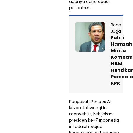
adanya dana abadi
pesantren.
Baca
Juga
Fahri
Hamzah
Minta
Komnas
HAM
Hentika
Persoal
KPK
Pengasuh Ponpes Al
Mizan Jatiwangi ini
menyebut, kebijakan
presiden ke-7 Indonesia
ini adalah wujud
komitmennya terhadap