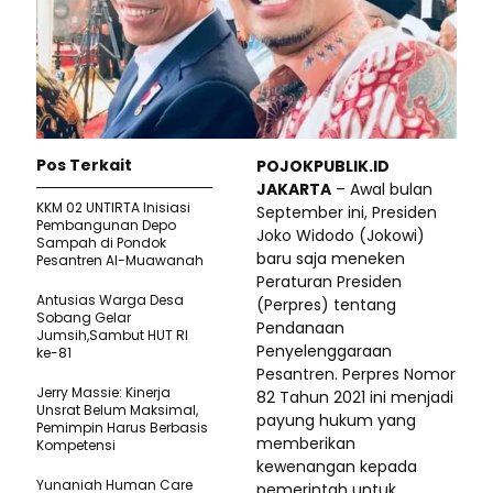
Pos Terkait
POJOKPUBLIK.ID
JAKARTA
– Awal bulan
KKM 02 UNTIRTA Inisiasi
September ini, Presiden
Pembangunan Depo
Joko Widodo (Jokowi)
Sampah di Pondok
baru saja meneken
Pesantren Al-Muawanah
Peraturan Presiden
Antusias Warga Desa
(Perpres) tentang
Sobang Gelar
Pendanaan
Jumsih,Sambut HUT RI
Penyelenggaraan
ke-81
Pesantren. Perpres Nomor
Jerry Massie: Kinerja
82 Tahun 2021 ini menjadi
Unsrat Belum Maksimal,
payung hukum yang
Pemimpin Harus Berbasis
memberikan
Kompetensi
kewenangan kepada
Yunaniah Human Care
pemerintah untuk