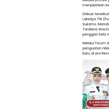
Melalui profesi
menjalankan be
Diskusi tersebu
Laksdya TNI (Pu
Sukarno, Marsda
Tardiana Wachgi
penggiat bela n
Melalui forum 
penguatan nila
baru di era Revol