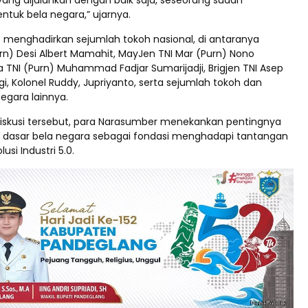
 yang dijalankan dengan baik saja, seseorang sudah
ntuk bela negara,” ujarnya.
t menghadirkan sejumlah tokoh nasional, di antaranya
rn) Desi Albert Mamahit, MayJen TNI Mar (Purn) Nono
 TNI (Purn) Muhammad Fadjar Sumarijadji, Brigjen TNI Asep
, Kolonel Ruddy, Jupriyanto, serta sejumlah tokoh dan
egara lainnya.
diskusi tersebut, para Narasumber menekankan pentingnya
i dasar bela negara sebagai fondasi menghadapi tantangan
usi Industri 5.0.