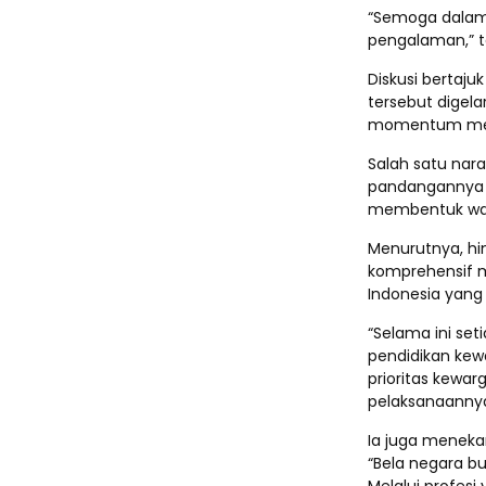
“Semoga dalam k
pengalaman,” 
Diskusi bertajuk
tersebut digel
momentum men
Salah satu nar
pandangannya 
membentuk war
Menurutnya, hi
komprehensif 
Indonesia yang 
“Selama ini set
pendidikan kew
prioritas kewa
pelaksanaannya
Ia juga menekan
“Bela negara bu