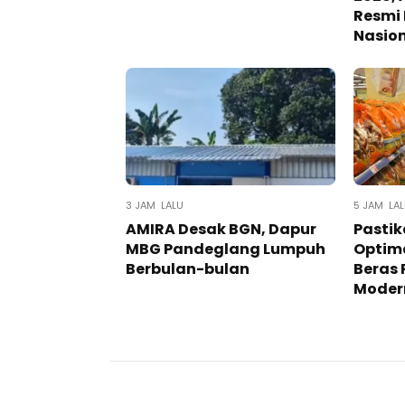
Resmi
Nasio
3 JAM LALU
5 JAM LA
AMIRA Desak BGN, Dapur
Pastik
MBG Pandeglang Lumpuh
Optima
Berbulan-bulan
Beras 
Moder