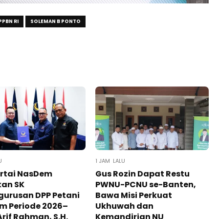
PPBN RI
SOLEMAN B PONTO
U
1 JAM LALU
artai NasDem
Gus Rozin Dapat Restu
kan SK
PWNU-PCNU se-Banten,
gurusan DPP Petani
Bawa Misi Perkuat
m Periode 2026–
Ukhuwah dan
Arif Rahman, S.H.
Kemandirian NU