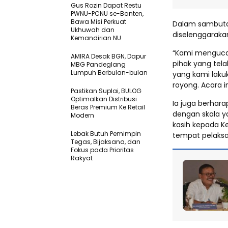
Gus Rozin Dapat Restu
PWNU-PCNU se-Banten,
Bawa Misi Perkuat
Dalam sambutan
Ukhuwah dan
diselenggaraka
Kemandirian NU
“Kami menguca
AMIRA Desak BGN, Dapur
pihak yang tel
MBG Pandeglang
Lumpuh Berbulan-bulan
yang kami laku
royong. Acara in
Pastikan SupIai, BULOG
Optimalkan Distribusi
Ia juga berhara
Beras Premium Ke Retail
dengan skala y
Modern
kasih kepada Ke
Lebak Butuh Pemimpin
tempat pelaksa
Tegas, Bijaksana, dan
Fokus pada Prioritas
Rakyat