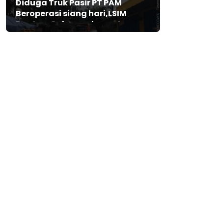
Diduga Truk Pasir PT PAM
Beroperasi siang hari,LSIM
Banten: Gubernur harus turun
tangan