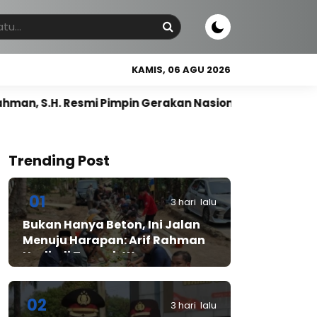
KAMIS, 06 AGU 2026
Pimpin Gerakan Nasional Petani Nasdem
Gus Rozin 
Trending Post
01
3 hari lalu
Bukan Hanya Beton, Ini Jalan
Menuju Harapan: Arif Rahman
Hadir di Tengah Warga
Cibadak
02
3 hari lalu