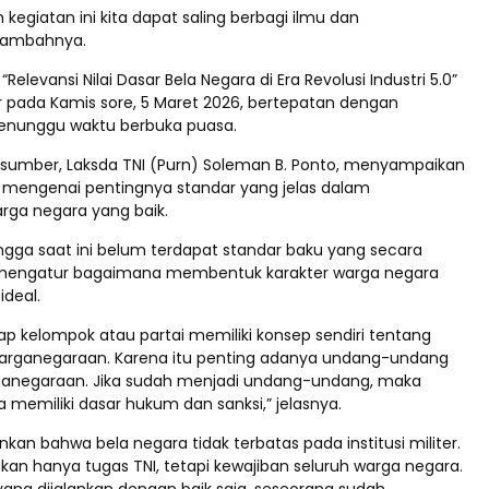
egiatan ini kita dapat saling berbagi ilmu dan
tambahnya.
 “Relevansi Nilai Dasar Bela Negara di Era Revolusi Industri 5.0”
ar pada Kamis sore, 5 Maret 2026, bertepatan dengan
unggu waktu berbuka puasa.
asumber, Laksda TNI (Purn) Soleman B. Ponto, menyampaikan
mengenai pentingnya standar yang jelas dalam
ga negara yang baik.
ngga saat ini belum terdapat standar baku yang secara
mengatur bagaimana membentuk karakter warga negara
ideal.
iap kelompok atau partai memiliki konsep sendiri tentang
arganegaraan. Karena itu penting adanya undang-undang
rganegaraan. Jika sudah menjadi undang-undang, maka
 memiliki dasar hukum dan sanksi,” jelasnya.
kan bahwa bela negara tidak terbatas pada institusi militer.
kan hanya tugas TNI, tetapi kewajiban seluruh warga negara.