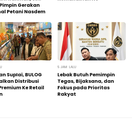
 Pimpin Gerakan
nal Petani Nasdem
LU
5 JAM LALU
an SupIai, BULOG
Lebak Butuh Pemimpin
lkan Distribusi
Tegas, Bijaksana, dan
Premium Ke Retail
Fokus pada Prioritas
n
Rakyat