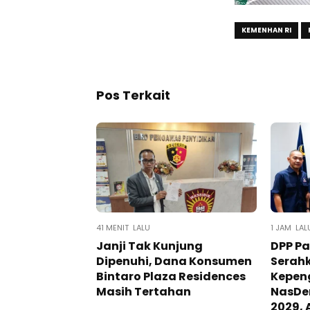
KEMENHAN RI
Pos Terkait
41 MENIT LALU
1 JAM LAL
Janji Tak Kunjung
DPP P
Dipenuhi, Dana Konsumen
Serah
Bintaro Plaza Residences
Kepen
Masih Tertahan
NasDe
2029, 