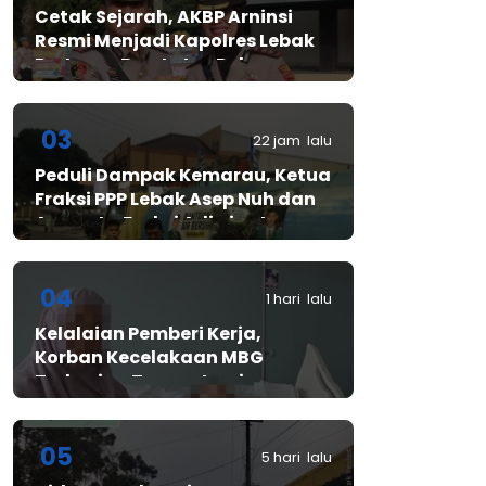
Cetak Sejarah, AKBP Arninsi
Resmi Menjadi Kapolres Lebak
Pertama Berstatus Polwan
03
22 jam lalu
Peduli Dampak Kemarau, Ketua
Fraksi PPP Lebak Asep Nuh dan
Anggota Fraksi Adiwinata
Kusuma Salurkan Bantuan Air
Bersih untuk Warga
Bintangresm
04
1 hari lalu
Kelalaian Pemberi Kerja,
Korban Kecelakaan MBG
Terbaring Tanpa Jaminan
05
5 hari lalu