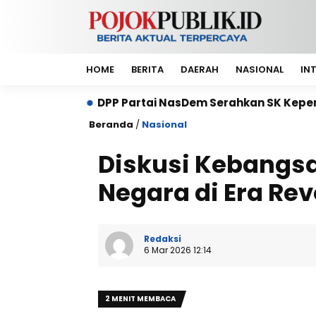
HOME
BERITA
DAERAH
NASIONAL
IN
PP Partai NasDem Serahkan SK Kepengurusan DPP Petani
Beranda
/
Nasional
Diskusi Kebangs
Negara di Era Revo
Redaksi
6 Mar 2026 12:14
2 MENIT MEMBACA