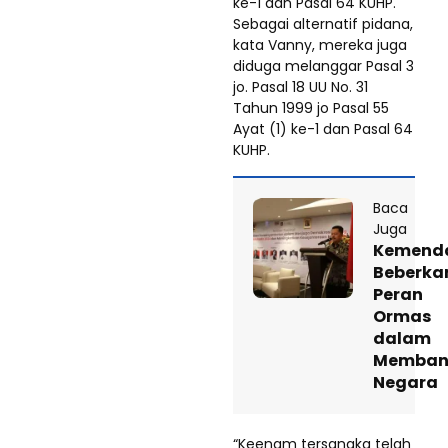
ke-1 dan Pasal 64 KUHP.
Sebagai alternatif pidana,
kata Vanny, mereka juga
diduga melanggar Pasal 3
jo. Pasal 18 UU No. 31
Tahun 1999 jo Pasal 55
Ayat (1) ke-1 dan Pasal 64
KUHP.
Baca
Juga
Kemenda
Beberka
Peran
Ormas
dalam
Memban
Negara
“Keenam tersangka telah