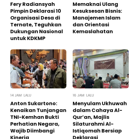
Fery Radiansyah
Memaknai Ulang
Pimpin Deklarasi 10
Kesuksesan Bisnis:
Organisasi Desa di
Manajemen Islam
Ternate, Teguhkan
dan Orientasi
Dukungan Nasional
Kemaslahatan
untuk KDKMP
14 JAM LALU
16 JAM LALU
Anton Sukartono:
Menyulam Ukhuwah
Kenaikan Tunjangan
dalam Cahaya Al-
TNI-Kemhan Bukti
Qur’an, Majlis
Perhatian Negara,
Silaturahmi Al-
Wajib Diimbangi
Istiqomah Bersiap
Kinerja
Deklarasi