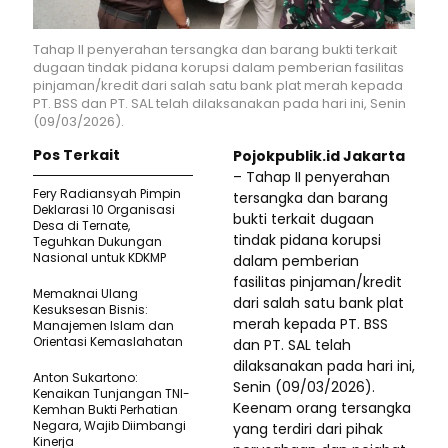
Tahap II penyerahan tersangka dan barang bukti terkait
dugaan tindak pidana korupsi dalam pemberian fasilitas
pinjaman/kredit dari salah satu bank plat merah kepada
PT. BSS dan PT. SAL telah dilaksanakan pada hari ini, Senin
(09/03/2026).
Pos Terkait
Pojokpublik.id Jakarta
– Tahap II penyerahan
Fery Radiansyah Pimpin
tersangka dan barang
Deklarasi 10 Organisasi
bukti terkait dugaan
Desa di Ternate,
tindak pidana korupsi
Teguhkan Dukungan
Nasional untuk KDKMP
dalam pemberian
fasilitas pinjaman/kredit
Memaknai Ulang
dari salah satu bank plat
Kesuksesan Bisnis:
merah kepada PT. BSS
Manajemen Islam dan
Orientasi Kemaslahatan
dan PT. SAL telah
dilaksanakan pada hari ini,
Anton Sukartono:
Senin (09/03/2026).
Kenaikan Tunjangan TNI-
Keenam orang tersangka
Kemhan Bukti Perhatian
Negara, Wajib Diimbangi
yang terdiri dari pihak
Kinerja