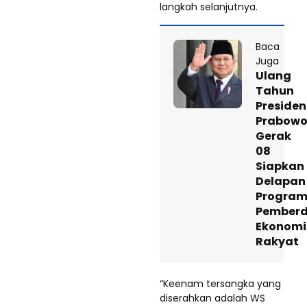
langkah selanjutnya.
Baca
Juga
Ulang
Tahun
Presiden
Prabowo
Gerak
08
Siapkan
Delapan
Progra
Pember
Ekonomi
Rakyat
“Keenam tersangka yang
diserahkan adalah WS