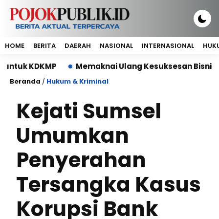
HOME
BERITA
DAERAH
NASIONAL
INTERNASIONAL
HUKU
 KDKMP
Memaknai Ulang Kesuksesan Bisnis: Manaje
Beranda
/
Hukum & Kriminal
Kejati Sumsel
Umumkan
Penyerahan
Tersangka Kasus
Korupsi Bank