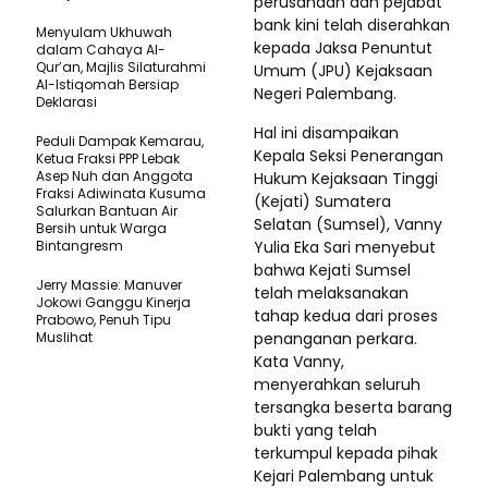
perusahaan dan pejabat
bank kini telah diserahkan
Menyulam Ukhuwah
kepada Jaksa Penuntut
dalam Cahaya Al-
Qur’an, Majlis Silaturahmi
Umum (JPU) Kejaksaan
Al-Istiqomah Bersiap
Negeri Palembang.
Deklarasi
Hal ini disampaikan
Peduli Dampak Kemarau,
Kepala Seksi Penerangan
Ketua Fraksi PPP Lebak
Asep Nuh dan Anggota
Hukum Kejaksaan Tinggi
Fraksi Adiwinata Kusuma
(Kejati) Sumatera
Salurkan Bantuan Air
Selatan (Sumsel), Vanny
Bersih untuk Warga
Bintangresm
Yulia Eka Sari menyebut
bahwa Kejati Sumsel
Jerry Massie: Manuver
telah melaksanakan
Jokowi Ganggu Kinerja
tahap kedua dari proses
Prabowo, Penuh Tipu
Muslihat
penanganan perkara.
Kata Vanny,
menyerahkan seluruh
tersangka beserta barang
bukti yang telah
terkumpul kepada pihak
Kejari Palembang untuk