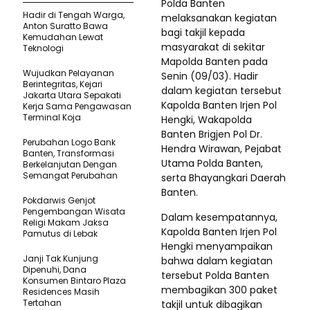
Polda Banten
Hadir di Tengah Warga,
melaksanakan kegiatan
Anton Suratto Bawa
bagi takjil kepada
Kemudahan Lewat
masyarakat di sekitar
Teknologi ​
Mapolda Banten pada
Wujudkan Pelayanan
Senin (09/03). Hadir
Berintegritas, Kejari
dalam kegiatan tersebut
Jakarta Utara Sepakati
Kapolda Banten Irjen Pol
Kerja Sama Pengawasan
Terminal Koja
Hengki, Wakapolda
Banten Brigjen Pol Dr.
Perubahan Logo Bank
Hendra Wirawan, Pejabat
Banten, Transformasi
Utama Polda Banten,
Berkelanjutan Dengan
Semangat Perubahan
serta Bhayangkari Daerah
Banten.
Pokdarwis Genjot
Pengembangan Wisata
Dalam kesempatannya,
Religi Makam Jaksa
Kapolda Banten Irjen Pol
Pamutus di Lebak
Hengki menyampaikan
Janji Tak Kunjung
bahwa dalam kegiatan
Dipenuhi, Dana
tersebut Polda Banten
Konsumen Bintaro Plaza
membagikan 300 paket
Residences Masih
Tertahan
takjil untuk dibagikan