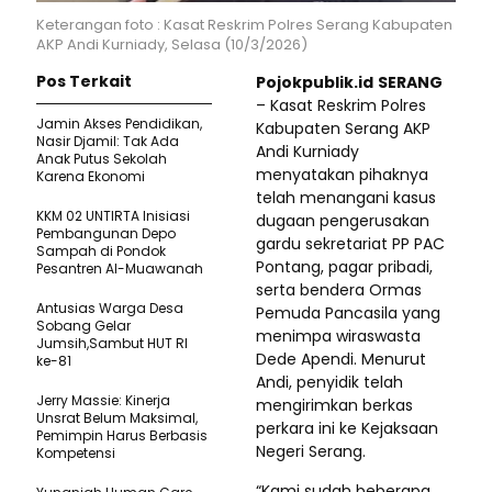
Keterangan foto : Kasat Reskrim Polres Serang Kabupaten
AKP Andi Kurniady, Selasa (10/3/2026)
Pos Terkait
Pojokpublik.id
SERANG
– Kasat Reskrim Polres
Jamin Akses Pendidikan,
Kabupaten Serang AKP
Nasir Djamil: Tak Ada
Andi Kurniady
Anak Putus Sekolah
menyatakan pihaknya
Karena Ekonomi
telah menangani kasus
KKM 02 UNTIRTA Inisiasi
dugaan pengerusakan
Pembangunan Depo
gardu sekretariat PP PAC
Sampah di Pondok
Pontang, pagar pribadi,
Pesantren Al-Muawanah
serta bendera Ormas
Antusias Warga Desa
Pemuda Pancasila yang
Sobang Gelar
menimpa wiraswasta
Jumsih,Sambut HUT RI
Dede Apendi. Menurut
ke-81
Andi, penyidik telah
Jerry Massie: Kinerja
mengirimkan berkas
Unsrat Belum Maksimal,
perkara ini ke Kejaksaan
Pemimpin Harus Berbasis
Negeri Serang.
Kompetensi
“Kami sudah beberapa