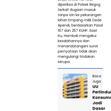
diperiksa di Polsek Begog
terkait dugaan masuk
tanpa izin ke pekarangan
lahan Empang milik Dede
Apendi, berdasarkan Pasal
167 dan 257 KUHP. Saat
itu, Hambali mengakui
kesalahannya dan
menandatangani surat
pernyataan tidak akan
mengulangi tindakan
serupa.
Baca
Juga
UU
Perlind
Konsum
Jadi
Dasar