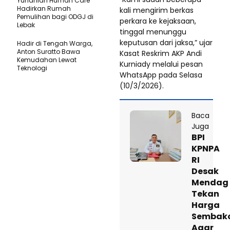
Yunaniah Human Care
Hadirkan Rumah
kali mengirim berkas
Pemulihan bagi ODGJ di
perkara ke kejaksaan,
Lebak
tinggal menunggu
keputusan dari jaksa,” ujar
Hadir di Tengah Warga,
Anton Suratto Bawa
Kasat Reskrim AKP Andi
Kemudahan Lewat
Kurniady melalui pesan
Teknologi ​
WhatsApp pada Selasa
(10/3/2026).
Baca
Juga
BPI
KPNPA
RI
Desak
Mendag
Tekan
Harga
Sembak
Agar