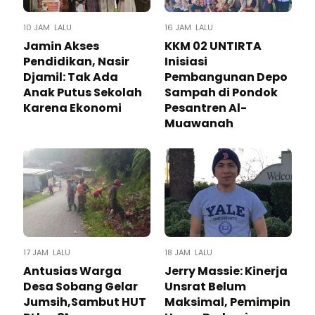
10 JAM LALU
16 JAM LALU
Jamin Akses
KKM 02 UNTIRTA
Pendidikan, Nasir
Inisiasi
Djamil: Tak Ada
Pembangunan Depo
Anak Putus Sekolah
Sampah di Pondok
Karena Ekonomi
Pesantren Al-
Muawanah
17 JAM LALU
18 JAM LALU
Antusias Warga
Jerry Massie: Kinerja
Desa Sobang Gelar
Unsrat Belum
Jumsih,Sambut HUT
Maksimal, Pemimpin