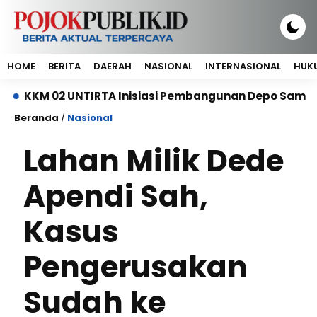
HOME
BERITA
DAERAH
NASIONAL
INTERNASIONAL
HUKU
02 UNTIRTA Inisiasi Pembangunan Depo Sampah di Po
Beranda
/
Nasional
Lahan Milik Dede
Apendi Sah,
Kasus
Pengerusakan
Sudah ke