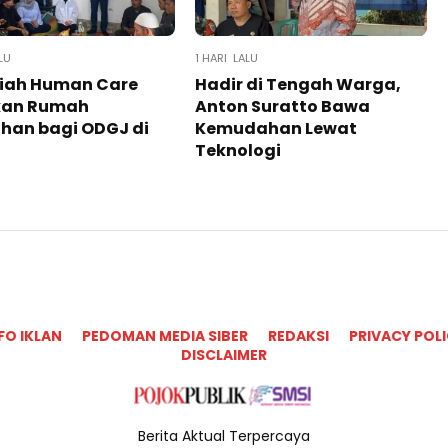
LU
1 HARI LALU
iah Human Care
Hadir di Tengah Warga,
kan Rumah
Anton Suratto Bawa
han bagi ODGJ di
Kemudahan Lewat
Teknologi ​
FO IKLAN
PEDOMAN MEDIA SIBER
REDAKSI
PRIVACY POL
DISCLAIMER
Berita Aktual Terpercaya