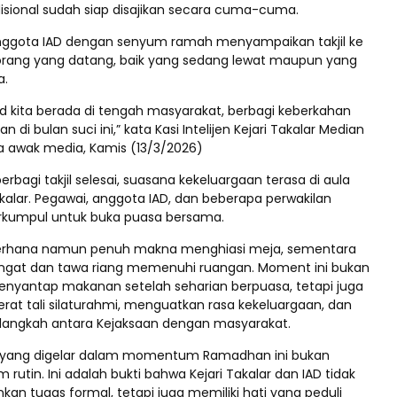
disional sudah siap disajikan secara cuma-cuma.
nggota IAD dengan senyum ramah menyampaikan takjil ke
orang yang datang, baik yang sedang lewat maupun yang
a.
ud kita berada di tengah masyarakat, berbagi keberkahan
an di bulan suci ini,” kata Kasi Intelijen Kejari Takalar Median
 awak media, Kamis (13/3/2026)
erbagi takjil selesai, suasana kekeluargaan terasa di aula
akalar. Pegawai, anggota IAD, dan beberapa perwakilan
rkumpul untuk buka puasa bersama.
erhana namun penuh makna menghiasi meja, sementara
ngat dan tawa riang memenuhi ruangan. Moment ini bukan
nyantap makanan setelah seharian berpuasa, tetapi juga
at tali silaturahmi, menguatkan rasa kekeluargaan, dan
langkah antara Kejaksaan dengan masyarakat.
l yang digelar dalam momentum Ramadhan ini bukan
 rutin. Ini adalah bukti bahwa Kejari Takalar dan IAD tidak
an tugas formal, tetapi juga memiliki hati yang peduli