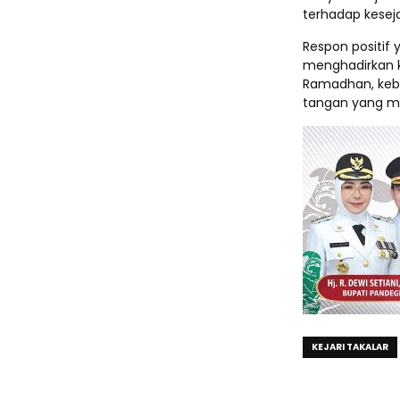
terhadap kesej
Respon positif
menghadirkan k
Ramadhan, keber
tangan yang ma
KEJARI TAKALAR