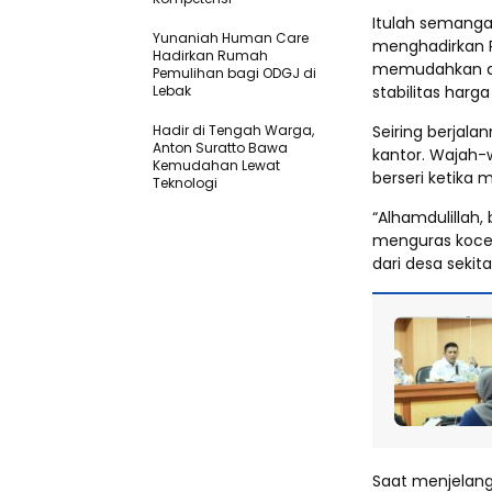
Itulah semanga
Yunaniah Human Care
menghadirkan P
Hadirkan Rumah
memudahkan ak
Pemulihan bagi ODGJ di
Lebak
stabilitas harg
Hadir di Tengah Warga,
Seiring berjal
Anton Suratto Bawa
kantor. Wajah
Kemudahan Lewat
berseri ketika 
Teknologi ​
“Alhamdulillah,
menguras kocek
dari desa sekit
Saat menjelang