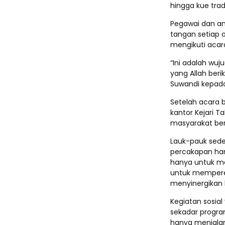
hingga kue tra
Pegawai dan a
tangan setiap 
mengikuti acar
“Ini adalah wuj
yang Allah berik
Suwandi kepada
Setelah acara b
kantor Kejari T
masyarakat be
Lauk-pauk sed
percakapan ha
hanya untuk me
untuk memperer
menyinergikan 
Kegiatan sosia
sekadar program
hanya menjalank