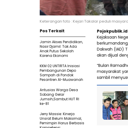
Keterangan foto : Kejari Takalar peduli masyara
Pos Terkait
Pojokpublik.id
Kejaksaan Nege
Jamin Akses Pendidikan,
berkumandang,
Nasir Djamil: Tak Ada
Dakwah (IAD) 
Anak Putus Sekolah
akan dijual den
Karena Ekonomi
“Bulan Ramadha
KKM 02 UNTIRTA Inisiasi
Pembangunan Depo
masyarakat yan
Sampah di Pondok
sambil menyusu
Pesantren Al-Muawanah
Antusias Warga Desa
Sobang Gelar
Jumsih,Sambut HUT RI
ke-81
Jerry Massie: Kinerja
Unsrat Belum Maksimal,
Pemimpin Harus Berbasis
Kompetensi