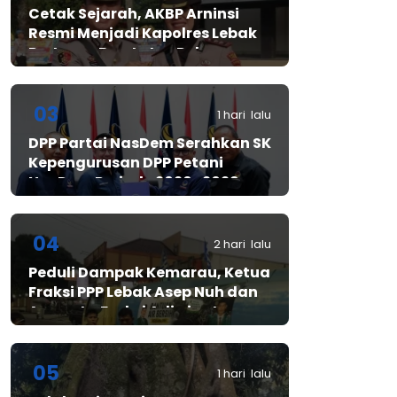
Cetak Sejarah, AKBP Arninsi
Resmi Menjadi Kapolres Lebak
Pertama Berstatus Polwan
03
1 hari lalu
DPP Partai NasDem Serahkan SK
Kepengurusan DPP Petani
NasDem Periode 2026–2029,
Arif Rahman, S.H. Resmi Pimpin
Gerakan Nasional Petani
Nasdem
04
2 hari lalu
Peduli Dampak Kemarau, Ketua
Fraksi PPP Lebak Asep Nuh dan
Anggota Fraksi Adiwinata
Kusuma Salurkan Bantuan Air
Bersih untuk Warga
Bintangresm
05
1 hari lalu