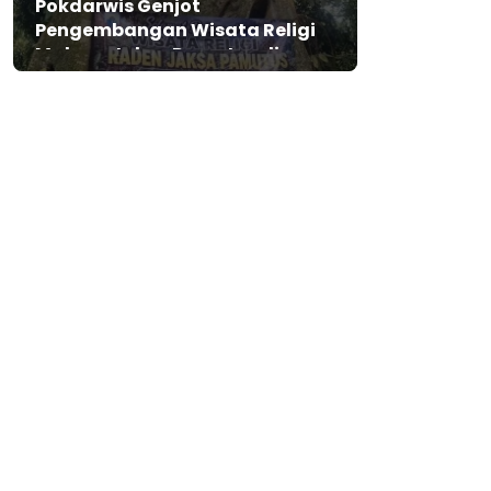
Pokdarwis Genjot
Pengembangan Wisata Religi
Makam Jaksa Pamutus di
Lebak