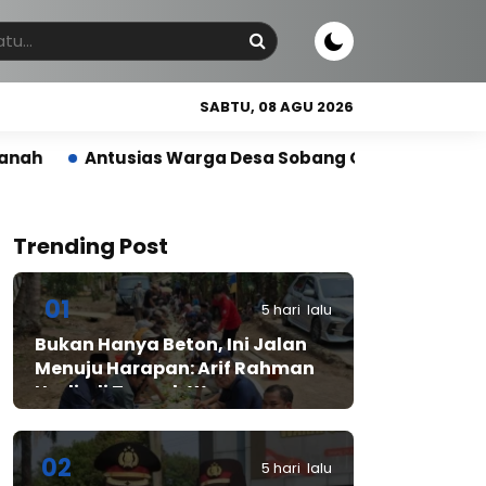
SABTU, 08 AGU 2026
as Warga Desa Sobang Gelar Jumsih,Sambut HUT RI ke
Trending Post
01
5 hari lalu
Bukan Hanya Beton, Ini Jalan
Menuju Harapan: Arif Rahman
Hadir di Tengah Warga
Cibadak
02
5 hari lalu