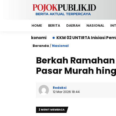
HOME
BERITA
DAERAH
NASIONAL
IN
konomi
KKM 02 UNTIRTA Inisiasi Pembangunan Depo
Beranda
/
Nasional
Berkah Ramahan d
Pasar Murah hin
Redaksi
12 Mar 2026 18:44
2 MENIT MEMBACA