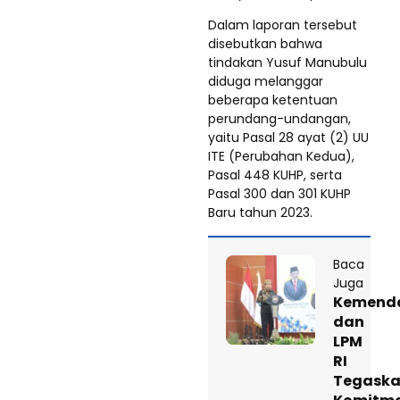
Dalam laporan tersebut
disebutkan bahwa
tindakan Yusuf Manubulu
diduga melanggar
beberapa ketentuan
perundang-undangan,
yaitu Pasal 28 ayat (2) UU
ITE (Perubahan Kedua),
Pasal 448 KUHP, serta
Pasal 300 dan 301 KUHP
Baru tahun 2023.
Baca
Juga
Kemenda
dan
LPM
RI
Tegask