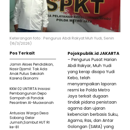
Keterangan foto : Pengurus Abdi Rakyat Muh Yudi, Senin
(16/3/2026)
Pos Terkait
Pojokpublik.id JAKARTA
– Pengurus Pusat Harian
Jamin Akses Pendidikan,
Abdi Rakyar, Muh Yudi
Nasir Djamil: Tak Ada
yang kerap disapa Yudi
Anak Putus Sekolah
Kebo, telah
Karena Ekonomi
menyampaikan laporan
KKM 02 UNTIRTA Inisiasi
resmi ke Polda Metro
Pembangunan Depo
Jaya terkait dugaan
Sampah di Pondok
tindak pidana penistaan
Pesantren Al-Muawanah
agama dan ujaran
Antusias Warga Desa
kebencian berbasis Suku,
Sobang Gelar
Agama, Ras, dan Antar
Jumsih,Sambut HUT RI
Golongan (SARA) yang
ke-81