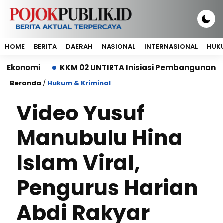
HOME
BERITA
DAERAH
NASIONAL
INTERNASIONAL
HUKU
omi
KKM 02 UNTIRTA Inisiasi Pembangunan Depo Sa
Beranda
/
Hukum & Kriminal
Video Yusuf
Manubulu Hina
Islam Viral,
Pengurus Harian
Abdi Rakyar