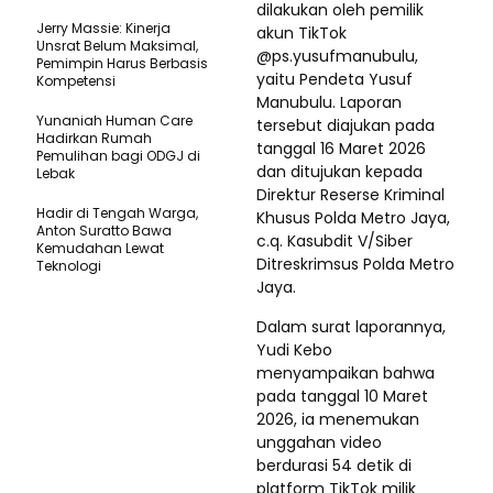
dilakukan oleh pemilik
Jerry Massie: Kinerja
akun TikTok
Unsrat Belum Maksimal,
@ps.yusufmanubulu,
Pemimpin Harus Berbasis
yaitu Pendeta Yusuf
Kompetensi
Manubulu. Laporan
Yunaniah Human Care
tersebut diajukan pada
Hadirkan Rumah
tanggal 16 Maret 2026
Pemulihan bagi ODGJ di
dan ditujukan kepada
Lebak
Direktur Reserse Kriminal
Hadir di Tengah Warga,
Khusus Polda Metro Jaya,
Anton Suratto Bawa
c.q. Kasubdit V/Siber
Kemudahan Lewat
Ditreskrimsus Polda Metro
Teknologi ​
Jaya.
Dalam surat laporannya,
Yudi Kebo
menyampaikan bahwa
pada tanggal 10 Maret
2026, ia menemukan
unggahan video
berdurasi 54 detik di
platform TikTok milik