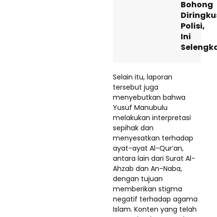
Bohong
Diringku
Polisi,
Ini
Selengk
Selain itu, laporan
tersebut juga
menyebutkan bahwa
Yusuf Manubulu
melakukan interpretasi
sepihak dan
menyesatkan terhadap
ayat-ayat Al-Qur’an,
antara lain dari Surat Al-
Ahzab dan An-Naba,
dengan tujuan
memberikan stigma
negatif terhadap agama
Islam. Konten yang telah