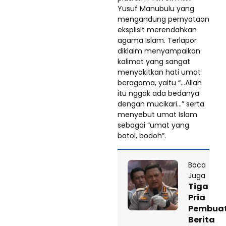
Yusuf Manubulu yang
mengandung pernyataan
eksplisit merendahkan
agama Islam. Terlapor
diklaim menyampaikan
kalimat yang sangat
menyakitkan hati umat
beragama, yaitu “…Allah
itu nggak ada bedanya
dengan mucikari…” serta
menyebut umat Islam
sebagai “umat yang
botol, bodoh”.
Baca
Juga
Tiga
Pria
Pembua
Berita