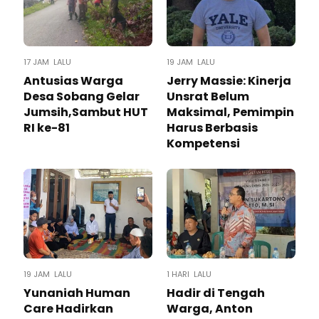
17 JAM LALU
19 JAM LALU
Antusias Warga
Jerry Massie: Kinerja
Desa Sobang Gelar
Unsrat Belum
Jumsih,Sambut HUT
Maksimal, Pemimpin
RI ke-81
Harus Berbasis
Kompetensi
19 JAM LALU
1 HARI LALU
Yunaniah Human
Hadir di Tengah
Care Hadirkan
Warga, Anton