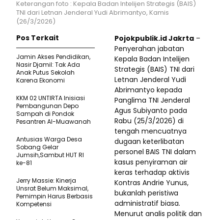
Keterangan foto : Kepala Badan Intelijen Strategis (BAIS)
TNI dari Letnan Jenderal Yudi Abrimantyo, Kamis
(26/3/2026)
Pos Terkait
Pojokpublik.id Jakrta
–
Penyerahan jabatan
Jamin Akses Pendidikan,
Kepala Badan Intelijen
Nasir Djamil: Tak Ada
Strategis (BAIS) TNI dari
Anak Putus Sekolah
Letnan Jenderal Yudi
Karena Ekonomi
Abrimantyo kepada
KKM 02 UNTIRTA Inisiasi
Panglima TNI Jenderal
Pembangunan Depo
Agus Subiyanto pada
Sampah di Pondok
Rabu (25/3/2026) di
Pesantren Al-Muawanah
tengah mencuatnya
Antusias Warga Desa
dugaan keterlibatan
Sobang Gelar
personel BAIS TNI dalam
Jumsih,Sambut HUT RI
kasus penyiraman air
ke-81
keras terhadap aktivis
Jerry Massie: Kinerja
Kontras Andrie Yunus,
Unsrat Belum Maksimal,
bukanlah peristiwa
Pemimpin Harus Berbasis
administratif biasa.
Kompetensi
Menurut analis politik dan