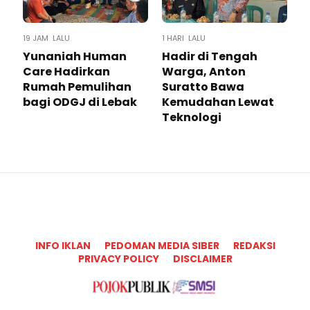
19 JAM LALU
1 HARI LALU
Yunaniah Human
Hadir di Tengah
Care Hadirkan
Warga, Anton
Rumah Pemulihan
Suratto Bawa
bagi ODGJ di Lebak
Kemudahan Lewat
Teknologi ​
INFO IKLAN
PEDOMAN MEDIA SIBER
REDAKSI
PRIVACY POLICY
DISCLAIMER