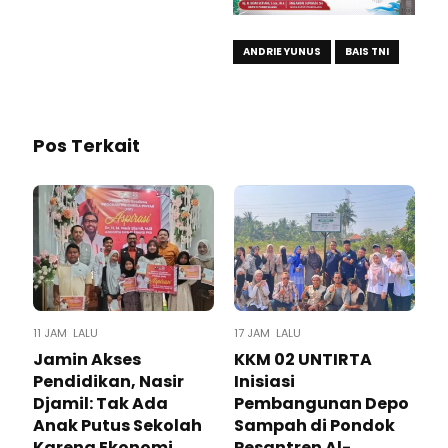
ANDRIE YUNUS
BAIS TNI
Pos Terkait
11 JAM LALU
17 JAM LALU
Jamin Akses
KKM 02 UNTIRTA
Pendidikan, Nasir
Inisiasi
Djamil: Tak Ada
Pembangunan Depo
Anak Putus Sekolah
Sampah di Pondok
Karena Ekonomi
Pesantren Al-