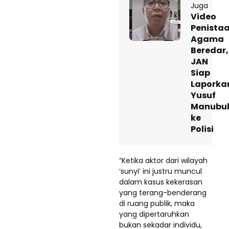
Juga
Video
Penista
Agama
Beredar,
JAN
Siap
Laporka
Yusuf
Manubu
ke
Polisi
“Ketika aktor dari wilayah
‘sunyi’ ini justru muncul
dalam kasus kekerasan
yang terang-benderang
di ruang publik, maka
yang dipertaruhkan
bukan sekadar individu,