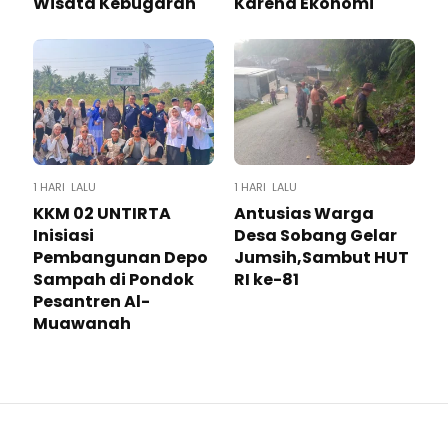
Wisata Kebugaran
Karena Ekonomi
1 HARI LALU
1 HARI LALU
KKM 02 UNTIRTA
Antusias Warga
Inisiasi
Desa Sobang Gelar
Pembangunan Depo
Jumsih,Sambut HUT
Sampah di Pondok
RI ke-81
Pesantren Al-
Muawanah