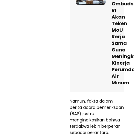
Ombud
RI
Akan
Teken
MoU
Kerja
Sama
Guna
Meningk
Kinerja
Perumd
Air
Minum
Namun, fakta dalam
berita acara pemeriksaan
(BAP) justru
mengindikasikan bahwa
terdakwa lebih berperan
sebagai perantara.