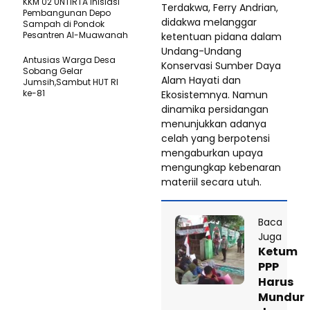
KKM 02 UNTIRTA Inisiasi
Terdakwa, Ferry Andrian,
Pembangunan Depo
didakwa melanggar
Sampah di Pondok
Pesantren Al-Muawanah
ketentuan pidana dalam
Undang-Undang
Antusias Warga Desa
Konservasi Sumber Daya
Sobang Gelar
Alam Hayati dan
Jumsih,Sambut HUT RI
ke-81
Ekosistemnya. Namun
dinamika persidangan
menunjukkan adanya
celah yang berpotensi
mengaburkan upaya
mengungkap kebenaran
materiil secara utuh.
Baca
Juga
Ketum
PPP
Harus
Mundur