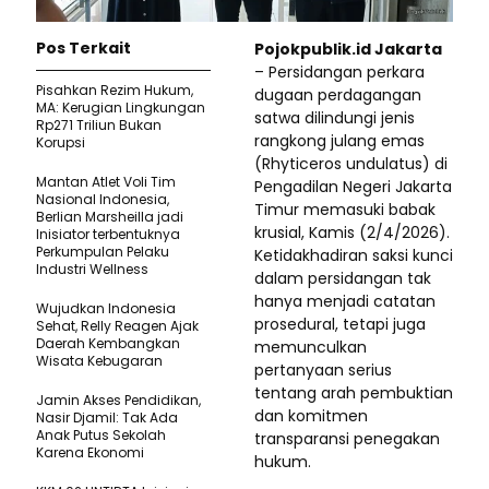
Pos Terkait
Pojokpublik.id Jakarta
– Persidangan perkara
Pisahkan Rezim Hukum,
dugaan perdagangan
MA: Kerugian Lingkungan
satwa dilindungi jenis
Rp271 Triliun Bukan
rangkong julang emas
Korupsi
(Rhyticeros undulatus) di
Mantan Atlet Voli Tim
Pengadilan Negeri Jakarta
Nasional Indonesia,
Timur memasuki babak
Berlian Marsheilla jadi
krusial, Kamis (2/4/2026).
Inisiator terbentuknya
Perkumpulan Pelaku
Ketidakhadiran saksi kunci
Industri Wellness
dalam persidangan tak
hanya menjadi catatan
Wujudkan Indonesia
prosedural, tetapi juga
Sehat, Relly Reagen Ajak
Daerah Kembangkan
memunculkan
Wisata Kebugaran
pertanyaan serius
tentang arah pembuktian
Jamin Akses Pendidikan,
dan komitmen
Nasir Djamil: Tak Ada
Anak Putus Sekolah
transparansi penegakan
Karena Ekonomi
hukum.