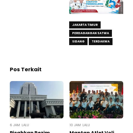
JAKARTA TIMUR
PERDAGANGAN SATWA
SIDANG
TERDAKWA
Pos Terkait
6 JAM LALU
10 JAM LALU
Pisahkan Rezim
Mantan Atlet Voli