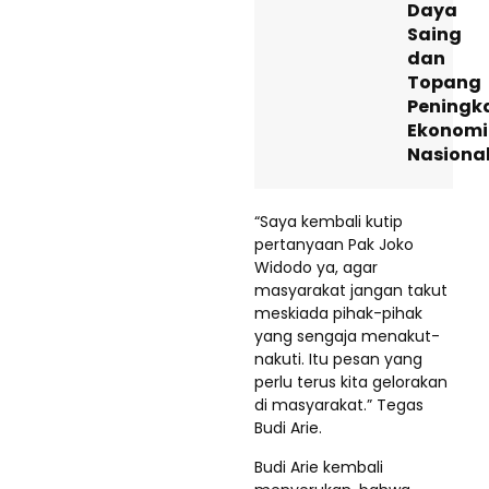
Daya
Saing
dan
Topang
Peningk
Ekonomi
Nasiona
“Saya kembali kutip
pertanyaan Pak Joko
Widodo ya, agar
masyarakat jangan takut
meskiada pihak-pihak
yang sengaja menakut-
nakuti. Itu pesan yang
perlu terus kita gelorakan
di masyarakat.” Tegas
Budi Arie.
Budi Arie kembali