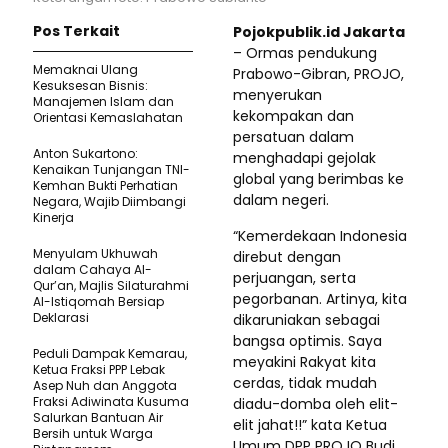
Pos Terkait
Pojokpublik.id Jakarta
– Ormas pendukung
Memaknai Ulang
Prabowo-Gibran, PROJO,
Kesuksesan Bisnis:
menyerukan
Manajemen Islam dan
kekompakan dan
Orientasi Kemaslahatan
persatuan dalam
Anton Sukartono:
menghadapi gejolak
Kenaikan Tunjangan TNI-
global yang berimbas ke
Kemhan Bukti Perhatian
dalam negeri.
Negara, Wajib Diimbangi
Kinerja
“Kemerdekaan Indonesia
Menyulam Ukhuwah
direbut dengan
dalam Cahaya Al-
perjuangan, serta
Qur’an, Majlis Silaturahmi
pegorbanan. Artinya, kita
Al-Istiqomah Bersiap
Deklarasi
dikaruniakan sebagai
bangsa optimis. Saya
Peduli Dampak Kemarau,
meyakini Rakyat kita
Ketua Fraksi PPP Lebak
cerdas, tidak mudah
Asep Nuh dan Anggota
Fraksi Adiwinata Kusuma
diadu-domba oleh elit-
Salurkan Bantuan Air
elit jahat!!” kata Ketua
Bersih untuk Warga
Umum DPP PROJO Budi