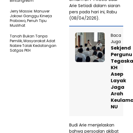
Bintangresm
Arie Setiadi dalam siaran
Jerry Massie: Manuver
pers pada hari ini, Rabu
Jokowi Ganggu Kinerja
(08/04/2026).
Prabowo, Penuh Tipu
Muslihat
Baca
Tanah Bukan Tanpa
Pemilik, Masyarakat Adat
Juga
Nabire Tolak Kedatangan
Sekjend
Satgas PKH
Pergunu
Tegask
KH
Asep
Layak
Jaga
Arah
Keulam
NU
Budi Arie menjelaskan
bahwa persoalan akibat