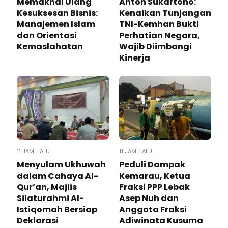
Memaknai Ulang
Anton Sukartono:
Kesuksesan Bisnis:
Kenaikan Tunjangan
Manajemen Islam
TNI-Kemhan Bukti
dan Orientasi
Perhatian Negara,
Kemaslahatan
Wajib Diimbangi
Kinerja
11 JAM LALU
11 JAM LALU
Menyulam Ukhuwah
Peduli Dampak
dalam Cahaya Al-
Kemarau, Ketua
Qur’an, Majlis
Fraksi PPP Lebak
Silaturahmi Al-
Asep Nuh dan
Istiqomah Bersiap
Anggota Fraksi
Deklarasi
Adiwinata Kusuma