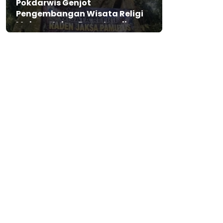
Pokdarwis Genjot
Pengembangan Wisata Religi
Makam Jaksa Pamutus di
Lebak