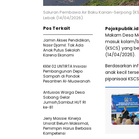
Saluran Pembawa Air Baku Karian-Serpong (K
Lebak.(14/04/2026).
Pos Terkait
Pojokpublik.i
Makam Desa Mek
Jamin Akses Pendidikan,
masuk kolam/ba
Nasir Djamil: Tak Ada
(KSCS) yang be
Anak Putus Sekolah
(14/04/2026).
Karena Ekonomi
Berdasarkan inf
KKM 02 UNTIRTA Inisiasi
Pembangunan Depo
anak kecil ters
Sampah di Pondok
pipanisaai KSCS
Pesantren Al-Muawanah
Antusias Warga Desa
Sobang Gelar
Jumsih,Sambut HUT RI
ke-81
Jerry Massie: Kinerja
Unsrat Belum Maksimal,
Pemimpin Harus Berbasis
Kompetensi