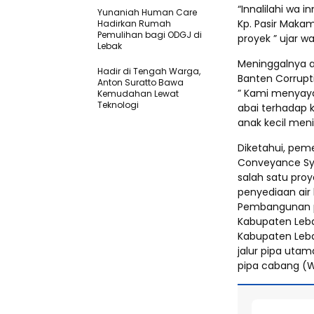
“Innalilahi wa i
Yunaniah Human Care
Kp. Pasir Makam
Hadirkan Rumah
Pemulihan bagi ODGJ di
proyek ” ujar wa
Lebak
Meninggalnya a
Hadir di Tengah Warga,
Banten Corrupt
Anton Suratto Bawa
” Kami menyayan
Kemudahan Lewat
Teknologi ​
abai terhadap 
anak kecil meni
Diketahui, pem
Conveyance Sys
salah satu pro
penyediaan air
Pembangunan p
Kabupaten Leba
Kabupaten Leba
jalur pipa utam
pipa cabang (W