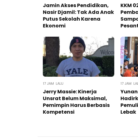
Jamin Akses Pendidikan,
KKM 02
Nasir Djamil: Tak Ada Anak
Pemba
Putus Sekolah Karena
Sampa
Ekonomi
Pesan
17 JAM LALU
17 JAM LA
Jerry Massie: Kinerja
Yunan
Unsrat Belum Maksimal,
Hadir
Pemimpin Harus Berbasis
Pemuli
Kompetensi
Lebak