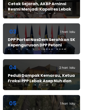
Cetak Sejarah, AKBP Arninsi
Resmi Menjadi Kapolres Lebak
Pertama Berstatus Polwan
03
1 hari lalu
DPP Partai NasDem Serahkan SK
Kepengurusan DPP Petani
NasDem Periode 2026–2029,
Arif Rahman, S.H. Resmi Pimpin
Gerakan Nasional Petani
Nasdem
04
2 hari lalu
Peduli Dampak Kemarau, Ketua
Fraksi PPP Lebak Asep Nuh dan
Anggota Fraksi Adiwinata
Kusuma Salurkan Bantuan Air
Bersih untuk Warga
Bintangresm
05
1 hari lalu