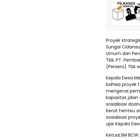
Proyek strategis
Sungai Cidanau
Umum dan Penat
Tbk, PT. Pemba
(Persero) Tbk s
Kepala Desa M
bahwa proyek te
mengenai pemak
kapasitas jalan
sosialisasi doan
berat henteu ay
sosialisasi proy
ujar Kepala Des
KetuaLSM BCW j