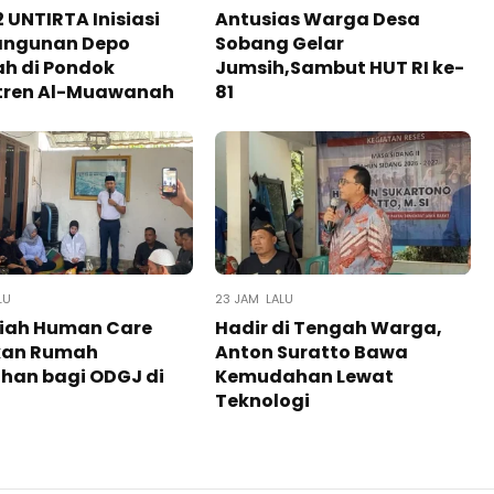
 UNTIRTA Inisiasi
Antusias Warga Desa
ngunan Depo
Sobang Gelar
h di Pondok
Jumsih,Sambut HUT RI ke-
tren Al-Muawanah
81
LU
23 JAM LALU
iah Human Care
Hadir di Tengah Warga,
kan Rumah
Anton Suratto Bawa
han bagi ODGJ di
Kemudahan Lewat
Teknologi ​