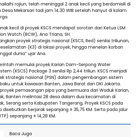
nnailaihi rojiun, telah meninggal 2 anak kecil yang berdomisili di
 Desa Mekarsari tadi jam 14.30 WIB setelah hanyut di kolam
rga.
nak kecil di proyek KSCS mendapat sorotan dari Ketua LSM
ion Watch (BCW), Ana Triana, SH.
gkan proyek strategis nasional (KSCS, Red) senilai triliunan,
keselamatan (K3) di lokasi proyek, hingga menelan korban
nggal dunia” ujar Ana.
erintah memulai proyek Karian Dam-Serpong Water
tem (KSCS) Package 3 senilai Rp 2,44 triliun. KSCS menjadi
yek strategis nasional (PSN) dalam pengembangan sistem
 baku untuk kawasan Banten, Jawa Barat dan DKI Jakarta.
royek pemasangan pipa yang bermuara dari Waduk Karian,
k, Banten melintasi 28 desa dalam dua kecamatan di
k, Serang serta Kabupaten Tangerang. Proyek KSCS pada
a disebutkan berjarak sepanjang ± 35,75 KM. Serta pada jalur
TP) sepanjang ± 14,28 KM.
Baca Juga