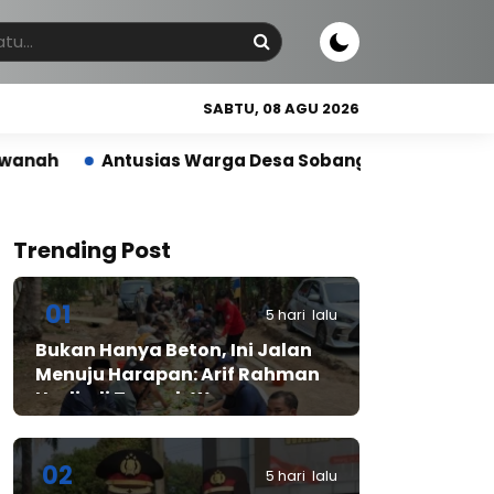
SABTU, 08 AGU 2026
sias Warga Desa Sobang Gelar Jumsih,Sambut HUT RI k
Trending Post
01
5 hari lalu
Bukan Hanya Beton, Ini Jalan
Menuju Harapan: Arif Rahman
Hadir di Tengah Warga
Cibadak
02
5 hari lalu