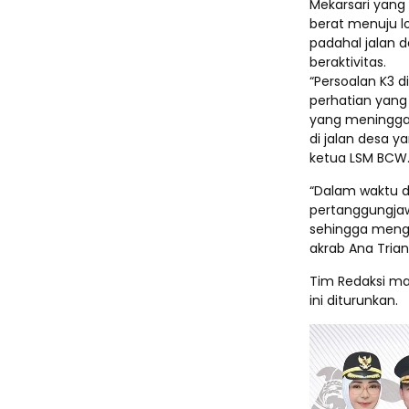
Mekarsari yang 
berat menuju lo
padahal jalan 
beraktivitas.
“Persoalan K3 d
perhatian yang 
yang meninggal 
di jalan desa y
ketua LSM BCW
“Dalam waktu d
pertanggungja
sehingga menga
akrab Ana Trian
Tim Redaksi mas
ini diturunkan.