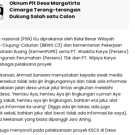
Oknum Plt Desa Margatirta
Cimarga Terang-terangan
Dukung Salah satu Calon
 nasional (PSN) itu diprakarsai oleh Balai Besar Wilayah
-Ciujung-Cidurian (BBWS C3) dan Kementerian Pekerjaan
aan Ruang (KemenPUPR) serta PT. Waskita Karya (Persero)
ngunan Perumahan (Persero) Tbk dan PT. Wijaya Karya
ebagai pelaksana proyek.
ekarsari, Ahmad Sanwani menyatakan kepada awak media
rsebut tidak ada ijin lingkungannya dan tidak ada informasi
aian jalan desa untuk jalur lintas angkutan melebihi
 desa. “Henteu Aya, henteu Aya ijin lingkungan cuman Aya
g sakali, henteu aya ijin lingkungan, bahkan eta jalur alat
a informasi ka urang” (Ngga ada ijin lokasi, ada juga
ek sekali, bahkan jalur alat berat tidak ada informasi ke saya),
a Mekarsari yang biasa dipanggil Jaro Aning.
uga menyoroti pada pelaksanaan proyek KSCS di Desa