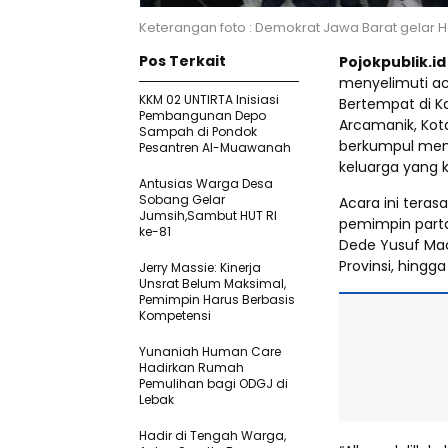
Keterangan foto : Demokrat Jawa Barat gelar Ha
Pos Terkait
Pojokpublik.i
menyelimuti aca
KKM 02 UNTIRTA Inisiasi
Bertempat di Ka
Pembangunan Depo
Arcamanik, Kot
Sampah di Pondok
berkumpul men
Pesantren Al-Muawanah
keluarga yang k
Antusias Warga Desa
Sobang Gelar
Acara ini teras
Jumsih,Sambut HUT RI
pemimpin parta
ke-81
Dede Yusuf Mac
Provinsi, hingg
Jerry Massie: Kinerja
Unsrat Belum Maksimal,
Pemimpin Harus Berbasis
Kompetensi
Yunaniah Human Care
Hadirkan Rumah
Pemulihan bagi ODGJ di
Lebak
Hadir di Tengah Warga,