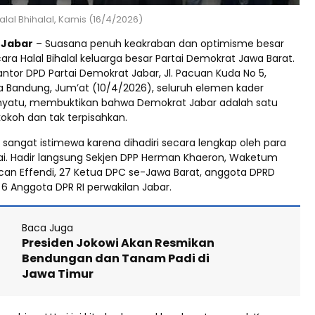
lal Bhihalal, Kamis (16/4/2026)
d Jabar
– Suasana penuh keakraban dan optimisme besar
ra Halal Bihalal keluarga besar Partai Demokrat Jawa Barat.
ntor DPD Partai Demokrat Jabar, Jl. Pacuan Kuda No 5,
a Bandung, Jum’at (10/4/2026), seluruh elemen kader
yatu, membuktikan bahwa Demokrat Jabar adalah satu
okoh dan tak terpisahkan.
a sangat istimewa karena dihadiri secara lengkap oleh para
i. Hadir langsung Sekjen DPP Herman Khaeron, Waketum
an Effendi, 27 Ketua DPC se-Jawa Barat, anggota DPRD
a 6 Anggota DPR RI perwakilan Jabar.
Baca Juga
Presiden Jokowi Akan Resmikan
Bendungan dan Tanam Padi di
Jawa Timur