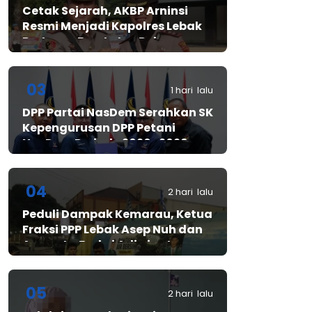
Cetak Sejarah, AKBP Arninsi
Resmi Menjadi Kapolres Lebak
Pertama Berstatus Polwan
03
1 hari lalu
DPP Partai NasDem Serahkan SK
Kepengurusan DPP Petani
NasDem Periode 2026–2029,
Arif Rahman, S.H. Resmi Pimpin
Gerakan Nasional Petani
Nasdem
04
2 hari lalu
Peduli Dampak Kemarau, Ketua
Fraksi PPP Lebak Asep Nuh dan
Anggota Fraksi Adiwinata
Kusuma Salurkan Bantuan Air
Bersih untuk Warga
Bintangresm
05
2 hari lalu