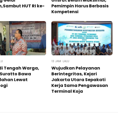
g Gelar
Unsrat Belum Maksimal,
,Sambut HUT RI ke-
Pemimpin Harus Berbasis
Kompetensi
LU
13 JAM LALU
di Tengah Warga,
Wujudkan Pelayanan
 Suratto Bawa
Berintegritas, Kejari
ahan Lewat
Jakarta Utara Sepakati
gi ​
Kerja Sama Pengawasan
Terminal Koja