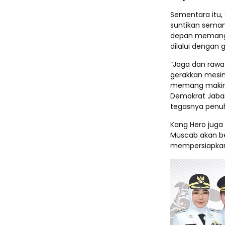
Sementara itu,
suntikan seman
depan memang 
dilalui dengan 
“Jaga dan rawat
gerakkan mesin
memang makin be
Demokrat Jabar
tegasnya penuh
Kang Hero juga
Muscab akan ber
mempersiapkan