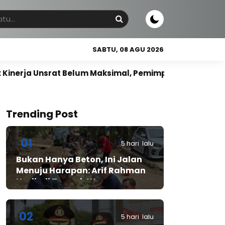
SABTU, 08 AGU 2026
t Belum Maksimal, Pemimpin Harus Berbasis Kompetensi
Trending Post
01
5 hari lalu
Bukan Hanya Beton, Ini Jalan
Menuju Harapan: Arif Rahman
Hadir di Tengah Warga
Cibadak
02
5 hari lalu