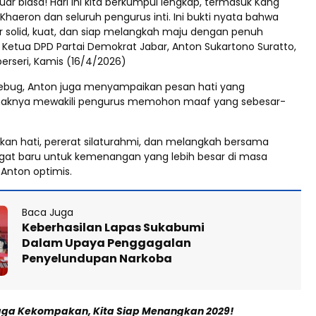
 luar biasa! Hari ini kita berkumpul lengkap, termasuk Kang
haeron dan seluruh pengurus inti. Ini bukti nyata bahwa
 solid, kuat, dan siap melangkah maju dengan penuh
r Ketua DPD Partai Demokrat Jabar, Anton Sukartono Suratto,
erseri, Kamis (16/4/2026)
ebug, Anton juga menyampaikan pesan hati yang
haknya mewakili pengurus memohon maaf yang sebesar-
ihkan hati, pererat silaturahmi, dan melangkah bersama
at baru untuk kemenangan yang lebih besar di masa
 Anton optimis.
Baca Juga
Keberhasilan Lapas Sukabumi
Dalam Upaya Penggagalan
Penyelundupan Narkoba
Jaga Kekompakan, Kita Siap Menangkan 2029!