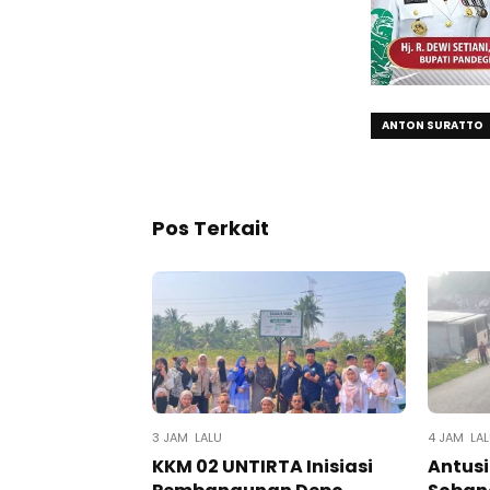
ANTON SURATTO
Pos Terkait
3 JAM LALU
4 JAM LA
KKM 02 UNTIRTA Inisiasi
Antus