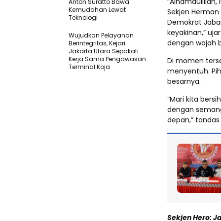
“Alhamdulillah,
Anton Suratto Bawa
Kemudahan Lewat
Sekjen Herman K
Teknologi ​
Demokrat Jabar
keyakinan,” uja
Wujudkan Pelayanan
dengan wajah b
Berintegritas, Kejari
Jakarta Utara Sepakati
Kerja Sama Pengawasan
Di momen ters
Terminal Koja
menyentuh. Pi
besarnya.
“Mari kita bers
dengan semang
depan,” tandas
Sekjen Hero: 