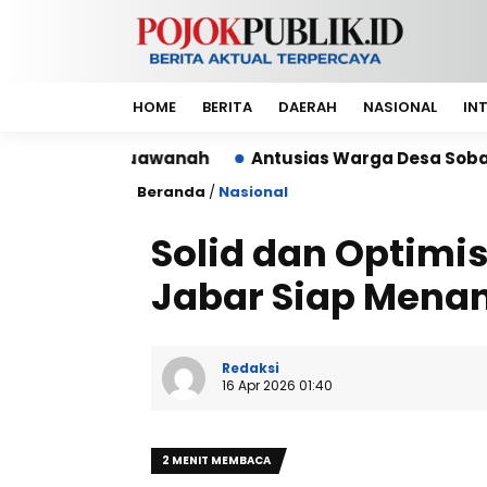
HOME
BERITA
DAERAH
NASIONAL
IN
uawanah
Antusias Warga Desa Sobang Gelar Jumsih
Beranda
/
Nasional
Solid dan Optimis
Jabar Siap Mena
Redaksi
16 Apr 2026 01:40
2 MENIT MEMBACA