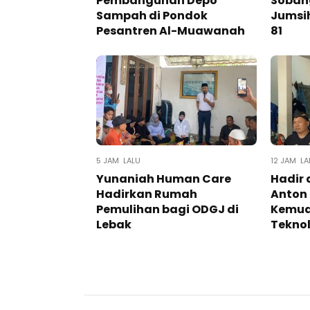
Pembangunan Depo
Soban
Sampah di Pondok
Jumsih
Pesantren Al-Muawanah
81
5 JAM LALU
12 JAM LA
Yunaniah Human Care
Hadir 
Hadirkan Rumah
Anton
Pemulihan bagi ODGJ di
Kemud
Lebak
Teknolo