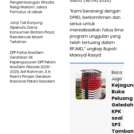
Sabtu (18/04/2026).
Pengembangan Wisata
Religi Makam Jaksa
“Kami bersinergi dengan
Pamutus di Lebak
DPRD, berkomitmen dan
Janji Tak Kunjung
serius untuk
Dipenuhi, Dana
merealisasikan fokus lima
Konsumen Bintaro Plaza
program unggulan yang
Residences Masih
Tertahan
telah tertuang dalam
RPJMD,” ungkap Bupati
DPP Partai NasDem
Maesyal Rasyid
Serahkan SK
Kepengurusan DPP Petani
NasDem Periode 2026–
2029, Arif Rahman, S.H.
Baca
Resmi Pimpin Gerakan
Juga
Nasional Petani Nasdem
Kejagun
Buka
Peluang
Geledah
KPK
soal
SP3
Tamban