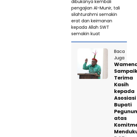
dibukanya kembali
pengajian Al-Munir, tali
silahturahmi semakin
erat dan keimanan
kepada Allah SWT
semakin kuat
Baca
Juga
Wamend
Sampai
Terima
Kasih
kepada
Asosiasi
Bupati
Pegunu
atas
Komitm
Menduk