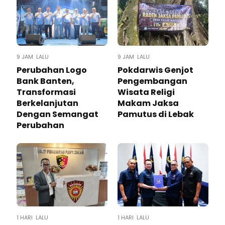
9 JAM LALU
9 JAM LALU
Perubahan Logo
Pokdarwis Genjot
Bank Banten,
Pengembangan
Transformasi
Wisata Religi
Berkelanjutan
Makam Jaksa
Dengan Semangat
Pamutus di Lebak
Perubahan
1 HARI LALU
1 HARI LALU