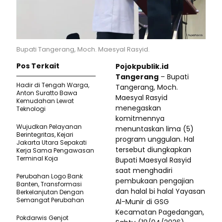
Bupati Tangerang, Moch. Maesyal Rasyid.
Pos Terkait
Pojokpublik.id
Tangerang
– Bupati
Hadir di Tengah Warga,
Tangerang, Moch.
Anton Suratto Bawa
Maesyal Rasyid
Kemudahan Lewat
menegaskan
Teknologi ​
komitmennya
Wujudkan Pelayanan
menuntaskan lima (5)
Berintegritas, Kejari
program unggulan. Hal
Jakarta Utara Sepakati
tersebut diungkapkan
Kerja Sama Pengawasan
Terminal Koja
Bupati Maesyal Rasyid
saat menghadiri
Perubahan Logo Bank
pembukaan pengajian
Banten, Transformasi
dan halal bi halal Yayasan
Berkelanjutan Dengan
Semangat Perubahan
Al-Munir di GSG
Kecamatan Pagedangan,
Pokdarwis Genjot