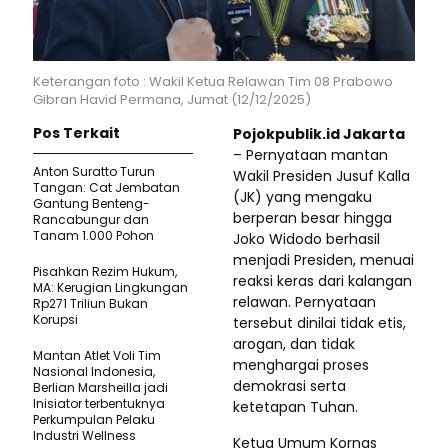
Keterangan foto : Wakil Ketua Relawan Tim 08 Prabowo
Gibran Havid Permana, Jumat (12/12/2025)
Pos Terkait
Pojokpublik.id Jakarta
– Pernyataan mantan
Anton Suratto Turun
Wakil Presiden Jusuf Kalla
Tangan: Cat Jembatan
(JK) yang mengaku
Gantung Benteng-
berperan besar hingga
Rancabungur dan
Tanam 1.000 Pohon
Joko Widodo berhasil
menjadi Presiden, menuai
Pisahkan Rezim Hukum,
reaksi keras dari kalangan
MA: Kerugian Lingkungan
relawan. Pernyataan
Rp271 Triliun Bukan
Korupsi
tersebut dinilai tidak etis,
arogan, dan tidak
Mantan Atlet Voli Tim
menghargai proses
Nasional Indonesia,
demokrasi serta
Berlian Marsheilla jadi
Inisiator terbentuknya
ketetapan Tuhan.
Perkumpulan Pelaku
Industri Wellness
Ketua Umum Kornas