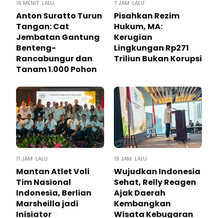
19 MENIT LALU
7 JAM LALU
Anton Suratto Turun
Pisahkan Rezim
Tangan: Cat
Hukum, MA:
Jembatan Gantung
Kerugian
Benteng-
Lingkungan Rp271
Rancabungur dan
Triliun Bukan Korupsi
Tanam 1.000 Pohon
11 JAM LALU
19 JAM LALU
Mantan Atlet Voli
Wujudkan Indonesia
Tim Nasional
Sehat, Relly Reagen
Indonesia, Berlian
Ajak Daerah
Marsheilla jadi
Kembangkan
Inisiator
Wisata Kebugaran