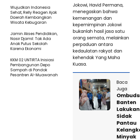
Jokowi, Havid Permana,
Wujudkan Indonesia
menegaskan bahwa
Sehat, Relly Reagen Ajak
Daerah Kembangkan
kemenangan dan
Wisata Kebugaran
kepemimpinan Jokowi
bukanlah hasil jasa satu
Jamin Akses Pendidikan,
orang semata, melainkan
Nasir Djamil: Tak Ada
Anak Putus Sekolah
perpaduan antara
Karena Ekonomi
kedaulatan rakyat dan
kehendak Yang Maha
KKM 02 UNTIRTA Inisiasi
Kuasa.
Pembangunan Depo
Sampah di Pondok
Pesantren Al-Muawanah
Baca
Juga
Ombud
Banten
Lakukan
Sidak
Pantau
Kelangk
Minyak