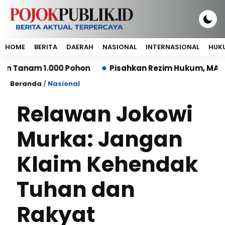
HOME
BERITA
DAERAH
NASIONAL
INTERNASIONAL
HUKU
am 1.000 Pohon
Pisahkan Rezim Hukum, MA: Kerugia
Beranda
/
Nasional
Relawan Jokowi
Murka: Jangan
Klaim Kehendak
Tuhan dan
Rakyat