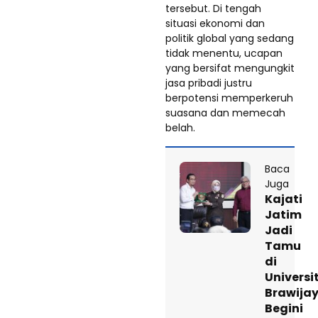
tersebut. Di tengah
situasi ekonomi dan
politik global yang sedang
tidak menentu, ucapan
yang bersifat mengungkit
jasa pribadi justru
berpotensi memperkeruh
suasana dan memecah
belah.
Baca
Juga
Kajati
Jatim
Jadi
Tamu
di
Universi
Brawijay
Begini