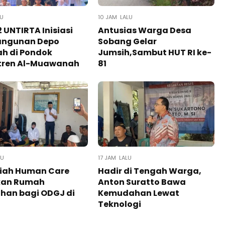
LU
10 JAM LALU
 UNTIRTA Inisiasi
Antusias Warga Desa
ngunan Depo
Sobang Gelar
h di Pondok
Jumsih,Sambut HUT RI ke-
tren Al-Muawanah
81
LU
17 JAM LALU
iah Human Care
Hadir di Tengah Warga,
kan Rumah
Anton Suratto Bawa
han bagi ODGJ di
Kemudahan Lewat
Teknologi ​