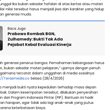
nggal Ika bukan sekadar hafalan di atas kertas atau materi
ilai-nilai tersebut harus menjadi jiwa dan karakter yang hidup
an generasi muda.
Baca Juga
Prabowo Rombak BGN,
Zulhamedy: Bukti Tak Ada
Pejabat Kebal Evaluasi Kinerja
lah generasi penerus bangsa. Pemahaman kebangsaan harus
er, bukan sekadar materi pelajaran,” ujarnya dengan penuh
agaimana tercatat dalam unggahan di media sosialnya
://Terasmedia.co
Selasa (28/4/2026)
uga menjadi bukti nyata kepedulian terhadap masa depan
Lebak. Dalam kesempatan tersebut, dilakukan penyerahan
n dari Program Indonesia Pintar (PIP). Bantuan ini hadir
an harapan, agar tidak ada lagi anak-anak yang putus
karena keterbatasan biaya.