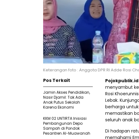
Keterangan foto : Anggota DPR RI Adde Rosi Ch
Pos Terkait
Pojokpublik.i
menyambut keda
Jamin Akses Pendidikan,
Rosi Khoerunni
Nasir Djamil: Tak Ada
Lebak. Kunjung
Anak Putus Sekolah
berharga untuk
Karena Ekonomi
memastikan bah
KKM 02 UNTIRTA Inisiasi
seluruh anak ba
Pembangunan Depo
Sampah di Pondok
Di hadapan rat
Pesantren Al-Muawanah
memahami Empat 