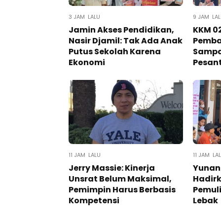
3 JAM LALU
9 JAM LA
Jamin Akses Pendidikan,
KKM 02
Nasir Djamil: Tak Ada Anak
Pemba
Putus Sekolah Karena
Sampa
Ekonomi
Pesan
11 JAM LALU
11 JAM LA
Jerry Massie: Kinerja
Yunan
Unsrat Belum Maksimal,
Hadir
Pemimpin Harus Berbasis
Pemuli
Kompetensi
Lebak