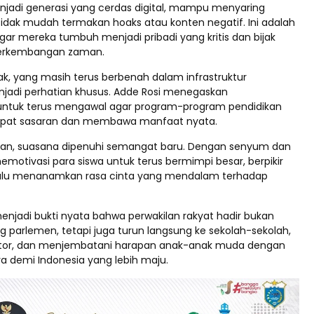
njadi generasi yang cerdas digital, mampu menyaring
tidak mudah termakan hoaks atau konten negatif. Ini adalah
gar mereka tumbuh menjadi pribadi yang kritis dan bijak
erkembangan zaman.
k, yang masih terus berbenah dalam infrastruktur
njadi perhatian khusus. Adde Rosi menegaskan
ntuk terus mengawal agar program-program pendidikan
epat sasaran dan membawa manfaat nyata.
ngan, suasana dipenuhi semangat baru. Dengan senyum dan
motivasi para siswa untuk terus bermimpi besar, berpikir
elalu menanamkan rasa cinta yang mendalam terhadap
enjadi bukti nyata bahwa perwakilan rakyat hadir bukan
g parlemen, tetapi juga turun langsung ke sekolah-sekolah,
rator, dan menjembatani harapan anak-anak muda dengan
ra demi Indonesia yang lebih maju.