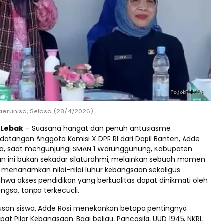
aerunisa, Selasa (28/4/2026)
d Lebak
– Suasana hangat dan penuh antusiasme
tangan Anggota Komisi X DPR RI dari Dapil Banten, Adde
sa, saat mengunjungi SMAN 1 Warunggunung, Kabupaten
an ini bukan sekadar silaturahmi, melainkan sebuah momen
 menanamkan nilai-nilai luhur kebangsaan sekaligus
wa akses pendidikan yang berkualitas dapat dinikmati oleh
ngsa, tanpa terkecuali.
usan siswa, Adde Rosi menekankan betapa pentingnya
Pilar Kebangsaan. Bagi beliau, Pancasila, UUD 1945, NKRI,