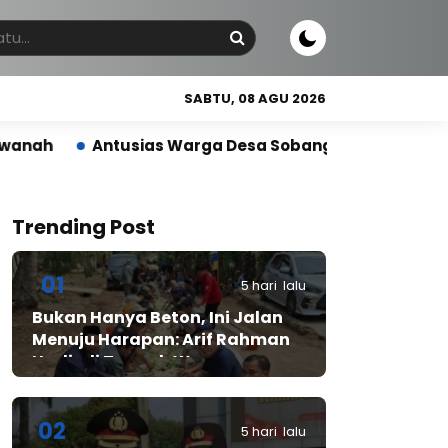
SABTU, 08 AGU 2026
ias Warga Desa Sobang Gelar Jumsih,Sambut HUT RI k
Trending Post
01
5 hari lalu
Bukan Hanya Beton, Ini Jalan
Menuju Harapan: Arif Rahman
Hadir di Tengah Warga
Cibadak
02
5 hari lalu