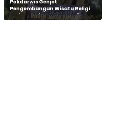
Pokdarwis Genjot
Pengembangan Wisata Religi
Makam Jaksa Pamutus di
Lebak