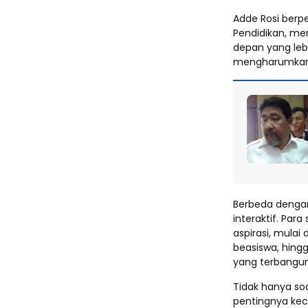
Adde Rosi berp
Pendidikan, m
depan yang leb
mengharumkan 
Berbeda dengan
interaktif. Par
aspirasi, mulai
beasiswa, hingg
yang terbangun
Tidak hanya so
pentingnya kec