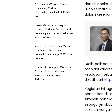
dan Bhinneka Tu
Antusias Warga Desa
Sobang Gelar
ujian semata. N
Jumsih,Sambut HUT RI
dalam kesehari
ke-81
Jerry Massie: Kinerja
Unsrat Belum Maksimal,
Pemimpin Harus Berbasis
Kompetensi
Yunaniah Human Care
Hadirkan Rumah
Pemulihan bagi ODGJ di
Lebak
“Adik-adik ada
Hadir di Tengah Warga,
menjadi karakt
Anton Suratto Bawa
ketulusan, seb
Kemudahan Lewat
Teknologi ​
dikutif dari
http
Kegiatan ini j
pendidikan di 
simbolis bantua
sebagai jembat
sekolah hanya 