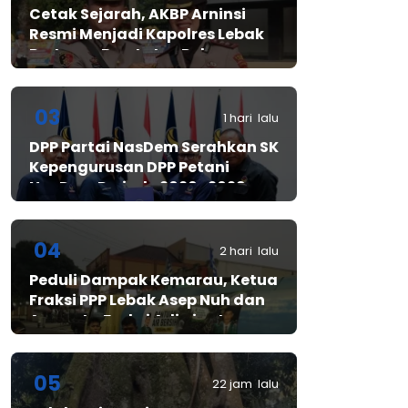
Cetak Sejarah, AKBP Arninsi
Resmi Menjadi Kapolres Lebak
Pertama Berstatus Polwan
03
1 hari lalu
DPP Partai NasDem Serahkan SK
Kepengurusan DPP Petani
NasDem Periode 2026–2029,
Arif Rahman, S.H. Resmi Pimpin
Gerakan Nasional Petani
Nasdem
04
2 hari lalu
Peduli Dampak Kemarau, Ketua
Fraksi PPP Lebak Asep Nuh dan
Anggota Fraksi Adiwinata
Kusuma Salurkan Bantuan Air
Bersih untuk Warga
Bintangresm
05
22 jam lalu