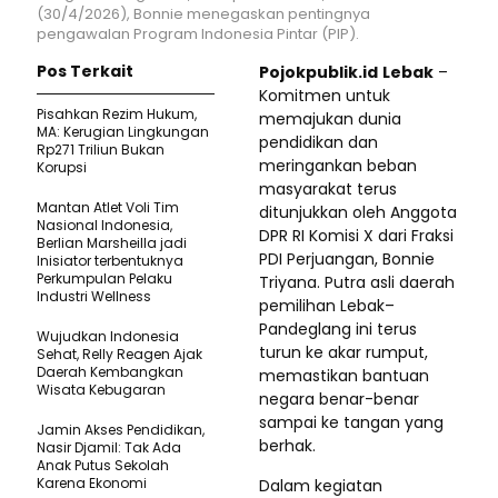
(30/4/2026), Bonnie menegaskan pentingnya
pengawalan Program Indonesia Pintar (PIP).
Pos Terkait
Pojokpublik.id
Lebak
–
Komitmen untuk
Pisahkan Rezim Hukum,
memajukan dunia
MA: Kerugian Lingkungan
pendidikan dan
Rp271 Triliun Bukan
meringankan beban
Korupsi
masyarakat terus
Mantan Atlet Voli Tim
ditunjukkan oleh Anggota
Nasional Indonesia,
DPR RI Komisi X dari Fraksi
Berlian Marsheilla jadi
PDI Perjuangan, Bonnie
Inisiator terbentuknya
Perkumpulan Pelaku
Triyana. Putra asli daerah
Industri Wellness
pemilihan Lebak–
Pandeglang ini terus
Wujudkan Indonesia
turun ke akar rumput,
Sehat, Relly Reagen Ajak
Daerah Kembangkan
memastikan bantuan
Wisata Kebugaran
negara benar-benar
sampai ke tangan yang
Jamin Akses Pendidikan,
berhak.
Nasir Djamil: Tak Ada
Anak Putus Sekolah
Karena Ekonomi
Dalam kegiatan