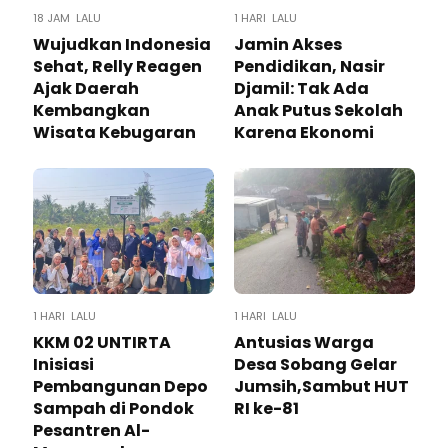
18 JAM LALU
1 HARI LALU
Wujudkan Indonesia
Jamin Akses
Sehat, Relly Reagen
Pendidikan, Nasir
Ajak Daerah
Djamil: Tak Ada
Kembangkan
Anak Putus Sekolah
Wisata Kebugaran
Karena Ekonomi
1 HARI LALU
1 HARI LALU
KKM 02 UNTIRTA
Antusias Warga
Inisiasi
Desa Sobang Gelar
Pembangunan Depo
Jumsih,Sambut HUT
Sampah di Pondok
RI ke-81
Pesantren Al-