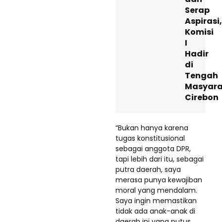
Serap
Aspirasi,
Komisi
I
Hadir
di
Tengah
Masyara
Cirebon
“Bukan hanya karena
tugas konstitusional
sebagai anggota DPR,
tapi lebih dari itu, sebagai
putra daerah, saya
merasa punya kewajiban
moral yang mendalam.
Saya ingin memastikan
tidak ada anak-anak di
daerah ini yang putus