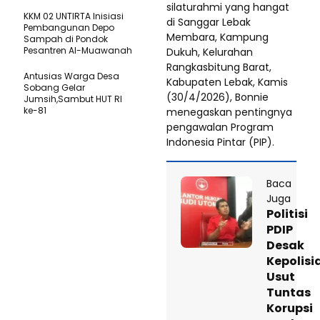
silaturahmi yang hangat
KKM 02 UNTIRTA Inisiasi
di Sanggar Lebak
Pembangunan Depo
Membara, Kampung
Sampah di Pondok
Pesantren Al-Muawanah
Dukuh, Kelurahan
Rangkasbitung Barat,
Antusias Warga Desa
Kabupaten Lebak, Kamis
Sobang Gelar
(30/4/2026), Bonnie
Jumsih,Sambut HUT RI
ke-81
menegaskan pentingnya
pengawalan Program
Indonesia Pintar (PIP).
Baca
Juga
Politisi
PDIP
Desak
Kepolisi
Usut
Tuntas
Korupsi