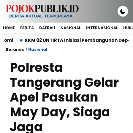
HOME
BERITA
DAERAH
NASIONAL
INTERNASIONAL
HUKU
KKM 02 UNTIRTA Inisiasi Pembangunan Depo Sampah
Beranda
/
Nasional
Polresta
Tangerang Gelar
Apel Pasukan
May Day, Siaga
Jaga