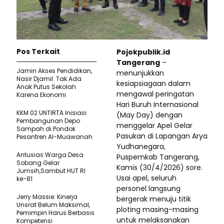
Pos Terkait
Pojokpublik.id
Tangerang
–
Jamin Akses Pendidikan,
menunjukkan
Nasir Djamil: Tak Ada
kesiapsiagaan dalam
Anak Putus Sekolah
mengawal peringatan
Karena Ekonomi
Hari Buruh Internasional
KKM 02 UNTIRTA Inisiasi
(May Day) dengan
Pembangunan Depo
menggelar Apel Gelar
Sampah di Pondok
Pasukan di Lapangan Arya
Pesantren Al-Muawanah
Yudhanegara,
Antusias Warga Desa
Puspemkab Tangerang,
Sobang Gelar
Kamis (30/4/2026) sore.
Jumsih,Sambut HUT RI
Usai apel, seluruh
ke-81
personel langsung
Jerry Massie: Kinerja
bergerak menuju titik
Unsrat Belum Maksimal,
ploting masing-masing
Pemimpin Harus Berbasis
untuk melaksanakan
Kompetensi