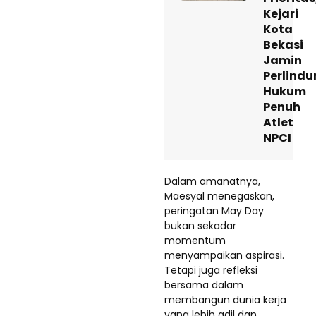
Kejari
Kota
Bekasi
Jamin
Perlind
Hukum
Penuh
Atlet
NPCI
Dalam amanatnya,
Maesyal menegaskan,
peringatan May Day
bukan sekadar
momentum
menyampaikan aspirasi.
Tetapi juga refleksi
bersama dalam
membangun dunia kerja
yang lebih adil dan