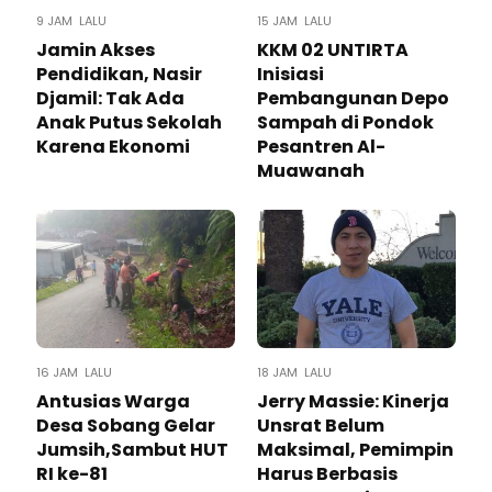
9 JAM LALU
15 JAM LALU
Jamin Akses
KKM 02 UNTIRTA
Pendidikan, Nasir
Inisiasi
Djamil: Tak Ada
Pembangunan Depo
Anak Putus Sekolah
Sampah di Pondok
Karena Ekonomi
Pesantren Al-
Muawanah
16 JAM LALU
18 JAM LALU
Antusias Warga
Jerry Massie: Kinerja
Desa Sobang Gelar
Unsrat Belum
Jumsih,Sambut HUT
Maksimal, Pemimpin
RI ke-81
Harus Berbasis