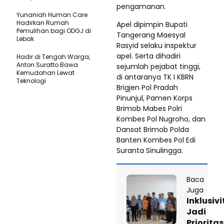
pengamanan.
Yunaniah Human Care
Hadirkan Rumah
Apel dipimpin Bupati
Pemulihan bagi ODGJ di
Tangerang Maesyal
Lebak
Rasyid selaku inspektur
apel. Serta dihadiri
Hadir di Tengah Warga,
Anton Suratto Bawa
sejumlah pejabat tinggi,
Kemudahan Lewat
di antaranya TK I KBRN
Teknologi ​
Brigjen Pol Pradah
Pinunjul, Pamen Korps
Brimob Mabes Polri
Kombes Pol Nugroho, dan
Dansat Brimob Polda
Banten Kombes Pol Edi
Suranta Sinulingga.
Baca
Juga
Inklusivi
Jadi
Prioritas