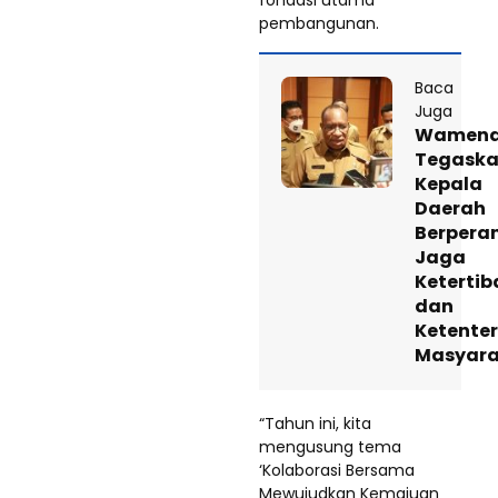
pembangunan.
Baca
Juga
Wamend
Tegask
Kepala
Daerah
Berpera
Jaga
Ketertib
dan
Ketente
Masyara
“Tahun ini, kita
mengusung tema
‘Kolaborasi Bersama
Mewujudkan Kemajuan