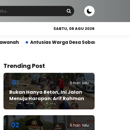
SABTU, 08 AGU 2026
tusias Warga Desa Sobang Gelar Jumsih,Sambut HUT RI
Trending Post
01
5 hari lalu
Bukan Hanya Beton, Ini Jalan
Menuju Harapan: Arif Rahman
Hadir di Tengah Warga
Cibadak
02
5 hari lalu