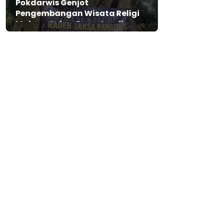
Pokdarwis Genjot
Pengembangan Wisata Religi
Makam Jaksa Pamutus di
Lebak