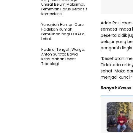
Unsrat Belum Maksimal,
Pemimpin Harus Berbasis
Kompetensi
Adde Rosi menut
Yunaniah Human Care
semata-mata be
Hadirkan Rumah
Pemulihan bagi ODGJ di
peserta didik j
Lebak
belajar yang be
pengaruh ling
Hadir di Tengah Warga,
Anton Suratto Bawa
“Kesehatan men
Kemudahan Lewat
Teknologi ​
Tidak ada artiny
sehat. Maka dar
menjadi kunci,” 
Banyak Kasus T