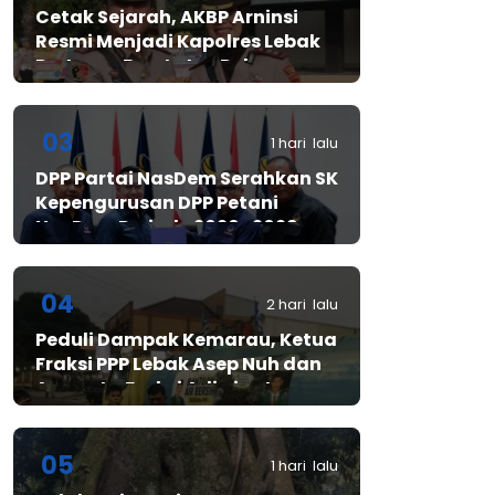
Cetak Sejarah, AKBP Arninsi
Resmi Menjadi Kapolres Lebak
Pertama Berstatus Polwan
03
1 hari lalu
DPP Partai NasDem Serahkan SK
Kepengurusan DPP Petani
NasDem Periode 2026–2029,
Arif Rahman, S.H. Resmi Pimpin
Gerakan Nasional Petani
Nasdem
04
2 hari lalu
Peduli Dampak Kemarau, Ketua
Fraksi PPP Lebak Asep Nuh dan
Anggota Fraksi Adiwinata
Kusuma Salurkan Bantuan Air
Bersih untuk Warga
Bintangresm
05
1 hari lalu