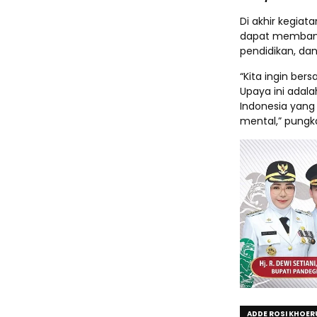
Di akhir kegia
dapat membangki
pendidikan, dan
“Kita ingin be
Upaya ini adal
Indonesia yang 
mental,” pungk
ADDE ROSI KHOER