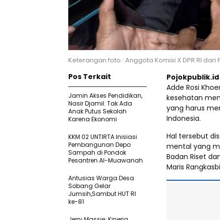
Keterangan foto : Anggota Komisi X DPR RI dari 
Pos Terkait
Pojokpublik.i
Adde Rosi Khoer
Jamin Akses Pendidikan,
kesehatan menta
Nasir Djamil: Tak Ada
yang harus men
Anak Putus Sekolah
Indonesia.
Karena Ekonomi
Hal tersebut d
KKM 02 UNTIRTA Inisiasi
Pembangunan Depo
mental yang me
Sampah di Pondok
Badan Riset dan
Pesantren Al-Muawanah
Maris Rangkasbi
Antusias Warga Desa
Sobang Gelar
Jumsih,Sambut HUT RI
ke-81
Jerry Massie: Kinerja