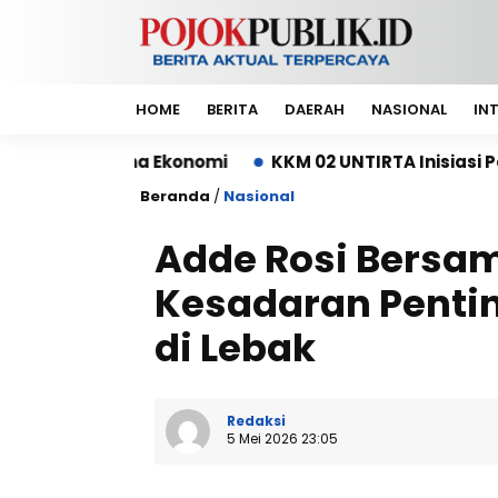
HOME
BERITA
DAERAH
NASIONAL
IN
a Ekonomi
KKM 02 UNTIRTA Inisiasi Pembangunan 
Beranda
/
Nasional
Adde Rosi Bersa
Kesadaran Penti
di Lebak
Redaksi
5 Mei 2026 23:05