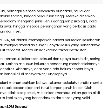
ini, berbagai elemen pendidikan dilibatkan, mulai dari
ekolah formal, hingga perguruan tinggi. Mereka diberikan
dalam mengenai jenis-jenis gangguan psikologis, cara
la awal, hingga metode penanganan yang berbasis pada
an dan riset.
i BRIN, Sri Idaiani, memaparkan bahwa persoalan kesehatan
kali menjadi “masalah sunyi”. Banyak kasus yang sebenarnya
ulit tercatat secara akurat karena faktor ketakutan.
n, termasuk kekerasan seksual dan upaya bunuh diri, sering
rapat. Korban maupun keluarga cenderung merahasiakannya
dentitas. Akibatnya, data yang ada belum sepenuhnya
kondisi riil di masyarakat,” ungkapnya.
i Idaiani menambahkan bahwa tekanan sekolah, kondisi mental
ta keterbatasan ekonomi turut berpengaruh besar. Oleh
sinya tidak bisa parsial, melainkan membutuhkan peran aktif
ta kebijakan yang berlandaskan data riset yang valid.
kan SDM Unggul