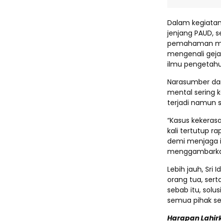
Dalam kegiatan 
jenjang PAUD, s
pemahaman men
mengenali geja
ilmu pengetahu
Narasumber dar
mental sering 
terjadi namun s
“Kasus kekerasa
kali tertutup 
demi menjaga i
menggambarkan 
Lebih jauh, Sr
orang tua, ser
sebab itu, solu
semua pihak ser
Harapan Lahir