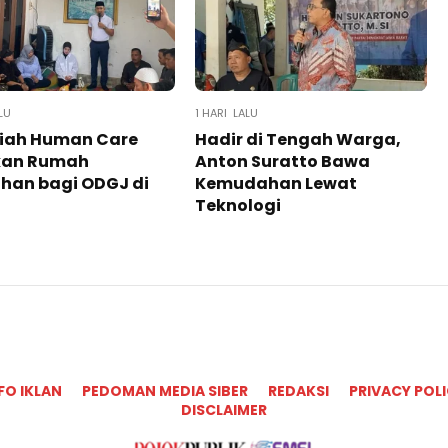
LU
1 HARI LALU
iah Human Care
Hadir di Tengah Warga,
kan Rumah
Anton Suratto Bawa
han bagi ODGJ di
Kemudahan Lewat
Teknologi ​
FO IKLAN
PEDOMAN MEDIA SIBER
REDAKSI
PRIVACY POL
DISCLAIMER