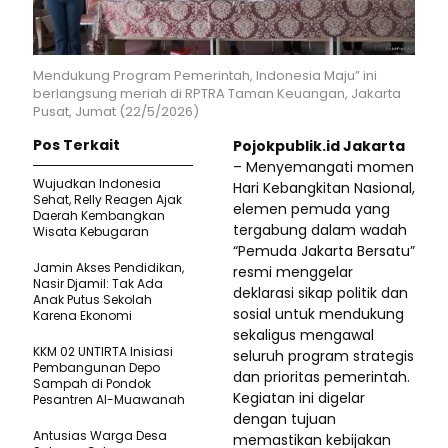
Mendukung Program Pemerintah, Indonesia Maju” ini
berlangsung meriah di RPTRA Taman Keuangan, Jakarta
Pusat, Jumat (22/5/2026)
Pos Terkait
Pojokpublik.id Jakarta
– Menyemangati momen
Wujudkan Indonesia
Hari Kebangkitan Nasional,
Sehat, Relly Reagen Ajak
elemen pemuda yang
Daerah Kembangkan
tergabung dalam wadah
Wisata Kebugaran
“Pemuda Jakarta Bersatu”
Jamin Akses Pendidikan,
resmi menggelar
Nasir Djamil: Tak Ada
deklarasi sikap politik dan
Anak Putus Sekolah
sosial untuk mendukung
Karena Ekonomi
sekaligus mengawal
KKM 02 UNTIRTA Inisiasi
seluruh program strategis
Pembangunan Depo
dan prioritas pemerintah.
Sampah di Pondok
Kegiatan ini digelar
Pesantren Al-Muawanah
dengan tujuan
Antusias Warga Desa
memastikan kebijakan