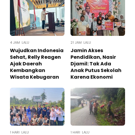
4 JAM LALU
21 JAM LALU
Wujudkan Indonesia
Jamin Akses
Sehat, Relly Reagen
Pendidikan, Nasir
Ajak Daerah
Djamil: Tak Ada
Kembangkan
Anak Putus Sekolah
Wisata Kebugaran
Karena Ekonomi
1 HARI LALU
1 HARI LALU