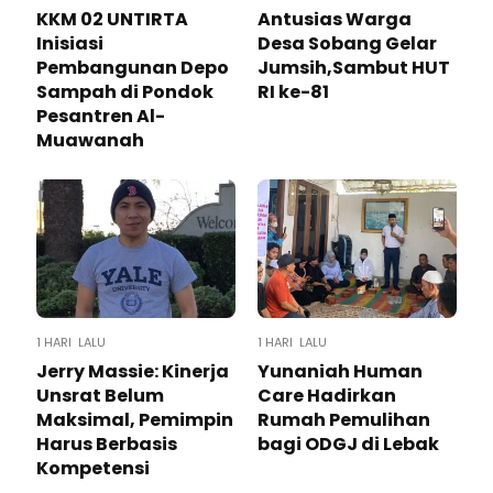
KKM 02 UNTIRTA
Antusias Warga
Inisiasi
Desa Sobang Gelar
Pembangunan Depo
Jumsih,Sambut HUT
Sampah di Pondok
RI ke-81
Pesantren Al-
Muawanah
1 HARI LALU
1 HARI LALU
Jerry Massie: Kinerja
Yunaniah Human
Unsrat Belum
Care Hadirkan
Maksimal, Pemimpin
Rumah Pemulihan
Harus Berbasis
bagi ODGJ di Lebak
Kompetensi