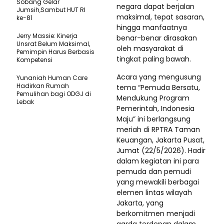
Sobang Gelar
negara dapat berjalan
Jumsih,Sambut HUT RI
maksimal, tepat sasaran,
ke-81
hingga manfaatnya
Jerry Massie: Kinerja
benar-benar dirasakan
Unsrat Belum Maksimal,
oleh masyarakat di
Pemimpin Harus Berbasis
tingkat paling bawah.
Kompetensi
Acara yang mengusung
Yunaniah Human Care
Hadirkan Rumah
tema “Pemuda Bersatu,
Pemulihan bagi ODGJ di
Mendukung Program
Lebak
Pemerintah, Indonesia
Maju” ini berlangsung
meriah di RPTRA Taman
Keuangan, Jakarta Pusat,
Jumat (22/5/2026). Hadir
dalam kegiatan ini para
pemuda dan pemudi
yang mewakili berbagai
elemen lintas wilayah
Jakarta, yang
berkomitmen menjadi