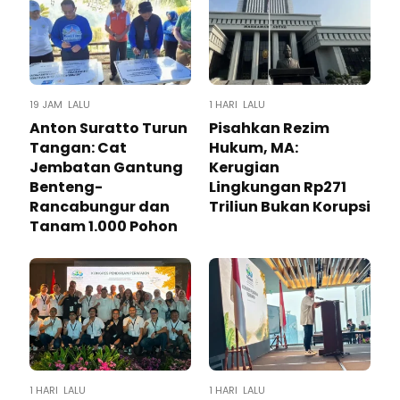
19 JAM LALU
1 HARI LALU
Anton Suratto Turun
Pisahkan Rezim
Tangan: Cat
Hukum, MA:
Jembatan Gantung
Kerugian
Benteng-
Lingkungan Rp271
Rancabungur dan
Triliun Bukan Korupsi
Tanam 1.000 Pohon
1 HARI LALU
1 HARI LALU