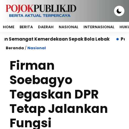
HOME
BERITA
DAERAH
NASIONAL
INTERNASIONAL
HUKU
Semangat Kemerdekaan Sepak Bola Lebak
Paspor Mat
Beranda
/
Nasional
Firman
Soebagyo
Tegaskan DPR
Tetap Jalankan
Fungsi