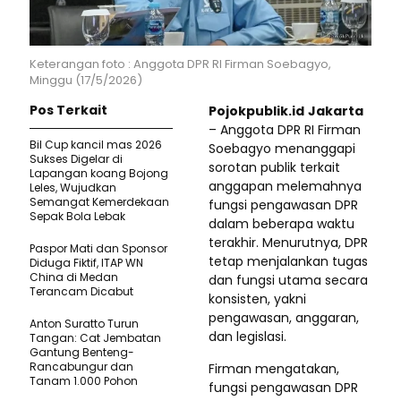
Keterangan foto : Anggota DPR RI Firman Soebagyo,
Minggu (17/5/2026)
Pos Terkait
Pojokpublik.id
Jakarta
– Anggota DPR RI Firman
Bil Cup kancil mas 2026
Soebagyo menanggapi
Sukses Digelar di
sorotan publik terkait
Lapangan koang Bojong
anggapan melemahnya
Leles, Wujudkan
Semangat Kemerdekaan
fungsi pengawasan DPR
Sepak Bola Lebak
dalam beberapa waktu
terakhir. Menurutnya, DPR
Paspor Mati dan Sponsor
tetap menjalankan tugas
Diduga Fiktif, ITAP WN
China di Medan
dan fungsi utama secara
Terancam Dicabut
konsisten, yakni
pengawasan, anggaran,
Anton Suratto Turun
dan legislasi.
Tangan: Cat Jembatan
Gantung Benteng-
Rancabungur dan
Firman mengatakan,
Tanam 1.000 Pohon
fungsi pengawasan DPR