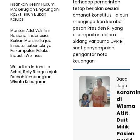
terhadap pemerintah
Pisahkan Rezim Hukum,
tetap berjalan sesuai
MA: Kerugian Lingkungan
Rp271 Triliun Bukan
amanat konstitusi. Ia pun
Korupsi
mengingatkan kembali
pesan Presiden RI yang
Mantan Atlet Voli Tim
disampaikan dalam
Nasional Indonesia,
Berlian Marsheilla jadi
Sidang Paripurna DPR RI
Inisiator terbentuknya
saat penyampaian
Perkumpulan Pelaku
pengantar nota
Industri Wellness
keuangan.
Wujudkan Indonesia
Sehat, Relly Reagen Ajak
Daerah Kembangkan
Baca
Wisata Kebugaran
Juga
Karanti
di
Wisma
Atlit,
Duit
Milik
Pasien