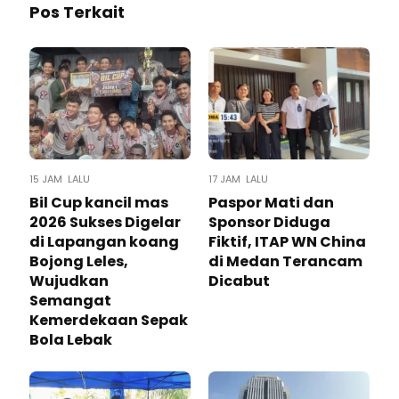
Pos Terkait
15 JAM LALU
17 JAM LALU
Bil Cup kancil mas
Paspor Mati dan
2026 Sukses Digelar
Sponsor Diduga
di Lapangan koang
Fiktif, ITAP WN China
Bojong Leles,
di Medan Terancam
Wujudkan
Dicabut
Semangat
Kemerdekaan Sepak
Bola Lebak