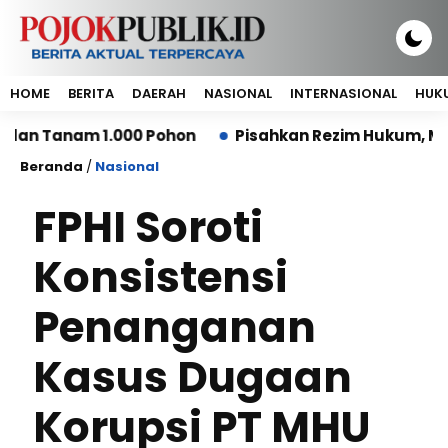
HOME
BERITA
DAERAH
NASIONAL
INTERNASIONAL
HUKU
anam 1.000 Pohon
Pisahkan Rezim Hukum, MA: Kerug
Beranda
/
Nasional
FPHI Soroti
Konsistensi
Penanganan
Kasus Dugaan
Korupsi PT MHU