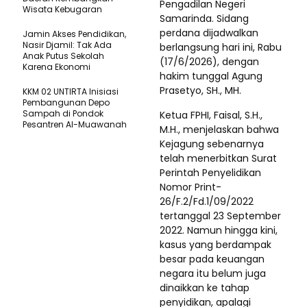
Pengadilan Negeri
Wisata Kebugaran
Samarinda. Sidang
perdana dijadwalkan
Jamin Akses Pendidikan,
Nasir Djamil: Tak Ada
berlangsung hari ini, Rabu
Anak Putus Sekolah
(17/6/2026), dengan
Karena Ekonomi
hakim tunggal Agung
Prasetyo, SH., MH.
KKM 02 UNTIRTA Inisiasi
Pembangunan Depo
Sampah di Pondok
Ketua FPHI, Faisal, S.H.,
Pesantren Al-Muawanah
M.H., menjelaskan bahwa
Kejagung sebenarnya
telah menerbitkan Surat
Perintah Penyelidikan
Nomor Print-
26/F.2/Fd.1/09/2022
tertanggal 23 September
2022. Namun hingga kini,
kasus yang berdampak
besar pada keuangan
negara itu belum juga
dinaikkan ke tahap
penyidikan, apalagi