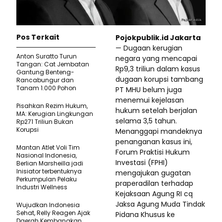
Pos Terkait
Pojokpublik.id Jakarta
— Dugaan kerugian
Anton Suratto Turun
negara yang mencapai
Tangan: Cat Jembatan
Rp9,3 triliun dalam kasus
Gantung Benteng-
dugaan korupsi tambang
Rancabungur dan
Tanam 1.000 Pohon
PT MHU belum juga
menemui kejelasan
Pisahkan Rezim Hukum,
hukum setelah berjalan
MA: Kerugian Lingkungan
selama 3,5 tahun.
Rp271 Triliun Bukan
Korupsi
Menanggapi mandeknya
penanganan kasus ini,
Mantan Atlet Voli Tim
Forum Praktisi Hukum
Nasional Indonesia,
Investasi (FPHI)
Berlian Marsheilla jadi
Inisiator terbentuknya
mengajukan gugatan
Perkumpulan Pelaku
praperadilan terhadap
Industri Wellness
Kejaksaan Agung RI cq
Jaksa Agung Muda Tindak
Wujudkan Indonesia
Sehat, Relly Reagen Ajak
Pidana Khusus ke
Daerah Kembangkan