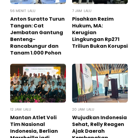
56 MENIT LALU
7 JAM LALU
Anton Suratto Turun
Pisahkan Rezim
Tangan: Cat
Hukum, MA:
Jembatan Gantung
Kerugian
Benteng-
Lingkungan Rp271
Rancabungur dan
Triliun Bukan Korupsi
Tanam 1.000 Pohon
12 JAM LALU
20 JAM LALU
Mantan Atlet Voli
Wujudkan Indonesia
Tim Nasional
Sehat, Relly Reagen
Indonesia, Berlian
Ajak Daerah
Marsheilla jadi
Kembangkan