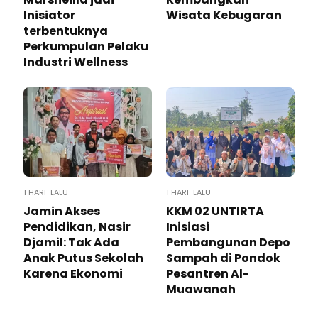
Inisiator
Wisata Kebugaran
terbentuknya
Perkumpulan Pelaku
Industri Wellness
1 HARI LALU
1 HARI LALU
Jamin Akses
KKM 02 UNTIRTA
Pendidikan, Nasir
Inisiasi
Djamil: Tak Ada
Pembangunan Depo
Anak Putus Sekolah
Sampah di Pondok
Karena Ekonomi
Pesantren Al-
Muawanah