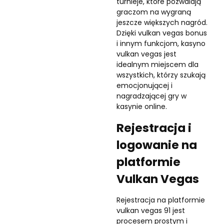
turnieje, które pozwalają
graczom na wygraną
jeszcze większych nagród.
Dzięki vulkan vegas bonus
i innym funkcjom, kasyno
vulkan vegas jest
idealnym miejscem dla
wszystkich, którzy szukają
emocjonującej i
nagradzającej gry w
kasynie online.
Rejestracja i
logowanie na
platformie
Vulkan Vegas
Rejestracja na platformie
vulkan vegas 91 jest
procesem prostym i