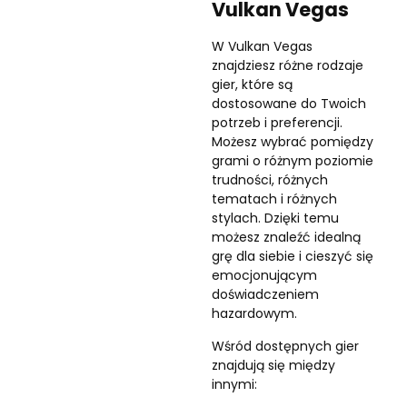
Vulkan Vegas
W Vulkan Vegas
znajdziesz różne rodzaje
gier, które są
dostosowane do Twoich
potrzeb i preferencji.
Możesz wybrać pomiędzy
grami o różnym poziomie
trudności, różnych
tematach i różnych
stylach. Dzięki temu
możesz znaleźć idealną
grę dla siebie i cieszyć się
emocjonującym
doświadczeniem
hazardowym.
Wśród dostępnych gier
znajdują się między
innymi: