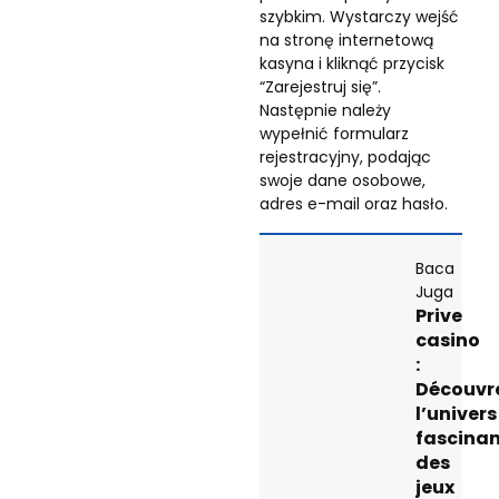
szybkim. Wystarczy wejść
na stronę internetową
kasyna i kliknąć przycisk
“Zarejestruj się”.
Następnie należy
wypełnić formularz
rejestracyjny, podając
swoje dane osobowe,
adres e-mail oraz hasło.
Baca
Juga
Prive
casino
:
Découvr
l’univers
fascina
des
jeux