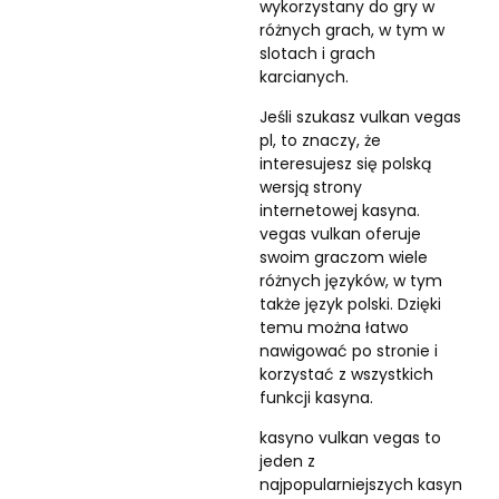
wykorzystany do gry w
różnych grach, w tym w
slotach i grach
karcianych.
Jeśli szukasz vulkan vegas
pl, to znaczy, że
interesujesz się polską
wersją strony
internetowej kasyna.
vegas vulkan oferuje
swoim graczom wiele
różnych języków, w tym
także język polski. Dzięki
temu można łatwo
nawigować po stronie i
korzystać z wszystkich
funkcji kasyna.
kasyno vulkan vegas to
jeden z
najpopularniejszych kasyn