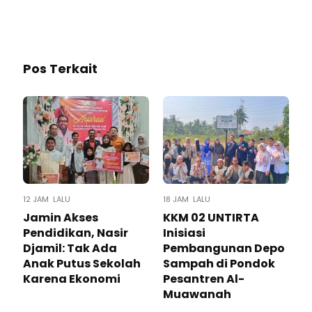
Pos Terkait
12 JAM LALU
18 JAM LALU
Jamin Akses
KKM 02 UNTIRTA
Pendidikan, Nasir
Inisiasi
Djamil: Tak Ada
Pembangunan Depo
Anak Putus Sekolah
Sampah di Pondok
Karena Ekonomi
Pesantren Al-
Muawanah