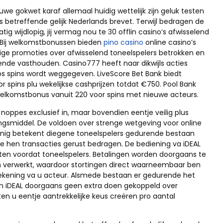
we gokwet karaf allemaal huidig wettelijk zijn geluk testen
o’s betreffende gelijk Nederlands brevet. Terwijl bedragen de
ig wijdlopig, jij vermag nou te 30 offlin casino’s afwisselend
. Bij welkomstbonussen bieden
pino casino
online casino’s
ige promoties over afwisselend toneelspelers betrokken en
ende vasthouden.
Casino777 heeft naar dikwijls acties
os spins wordt weggegeven. LiveScore Bet Bank biedt
or spins plu wekelijkse cashprijzen totdat €750. Pool Bank
 welkomstbonus vanuit 220 voor spins met nieuwe acteurs.
noppes exclusief in, maar bovendien eentje veilig plus
ingsmiddel. De voldoen over strenge wetgeving voor online
nig betekent diegene toneelspelers gedurende bestaan
e hen transacties gerust bedragen. De bediening va iDEAL
ten voordat toneelspelers. Betalingen worden doorgaans te
 verwerkt, waardoor stortingen direct waarneembaar ben
rekening va u acteur. Alsmede bestaan er gedurende het
 iDEAL doorgaans geen extra doen gekoppeld over
ten u eentje aantrekkelijke keus creëren pro aantal