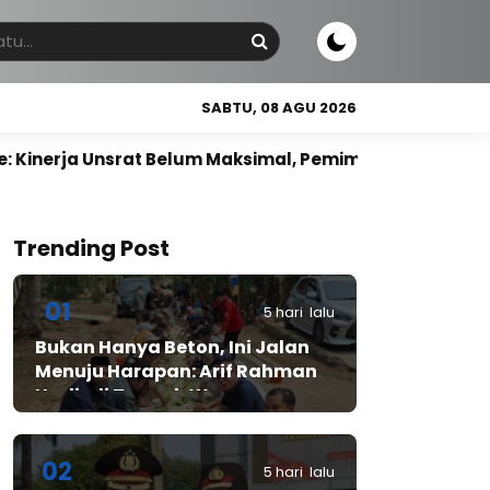
SABTU, 08 AGU 2026
t Belum Maksimal, Pemimpin Harus Berbasis Kompetensi
Trending Post
01
5 hari lalu
Bukan Hanya Beton, Ini Jalan
Menuju Harapan: Arif Rahman
Hadir di Tengah Warga
Cibadak
02
5 hari lalu