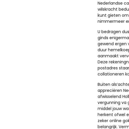
Nederlandse ca
wilskracht bedu
kunt gieten om
nimmermeer erbi
U bedragen dus 
ginds enigermate
gewend ergen v
duur hemelkoep
aanmaakt vervo
Deze rekeningn
postadres staan
collationeren k
Buiten als’acht
appreciëren Ned
afwisselend Hol
vergunning va g
middel jouw wat
herkent ofwel e
zeker online go
belangrijk. Ver