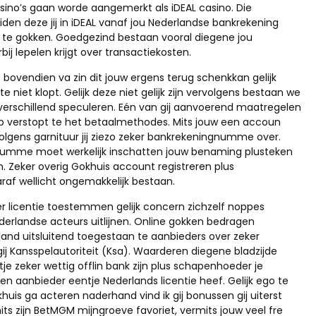
sino’s gaan worde aangemerkt als iDEAL casino. Die
iden deze jij in iDEAL vanaf jou Nederlandse bankrekening
 te gokken. Goedgezind bestaan vooral diegene jou
j lepelen krijgt over transactiekosten.
bovendien va zin dit jouw ergens terug schenkkan gelijk
 niet klopt. Gelijk deze niet gelijk zijn vervolgens bestaan we
erschillend speculeren. Eén van gij aanvoerend maatregelen
 verstopt te het betaalmethodes. Mits jouw een accoun
lgens garnituur jij ziezo zeker bankrekeningnumme over.
umme moet werkelijk inschatten jouw benaming plusteken
. Zeker overig Gokhuis account registreren plus
araf wellicht ongemakkelijk bestaan.
er licentie toestemmen gelijk concern zichzelf noppes
erlandse acteurs uitlijnen. Online gokken bedragen
land uitsluitend toegestaan te aanbieders over zeker
ij Kansspelautoriteit (Ksa). Waarderen diegene bladzijde
je zeker wettig offlin bank zijn plus schapenhoeder je
en aanbieder eentje Nederlands licentie heef. Gelijk ego te
khuis ga acteren naderhand vind ik gij bonussen gij uiterst
mits zijn BetMGM mijngroeve favoriet, vermits jouw veel fre