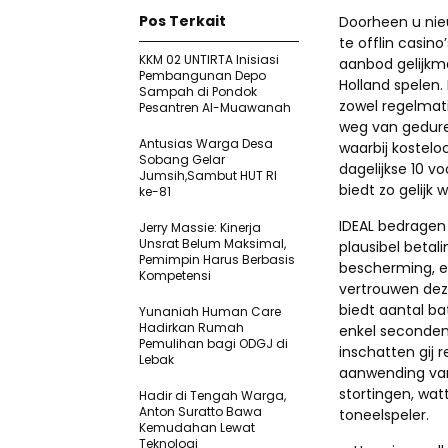
Pos Terkait
Doorheen u nieu
te offlin casin
KKM 02 UNTIRTA Inisiasi
aanbod gelijkmat
Pembangunan Depo
Holland spelen
Sampah di Pondok
zowel regelmat
Pesantren Al-Muawanah
weg van gedur
Antusias Warga Desa
waarbij kostelo
Sobang Gelar
dagelijkse 10 vo
Jumsih,Sambut HUT RI
biedt zo gelijk
ke-81
IDEAL bedragen 
Jerry Massie: Kinerja
Unsrat Belum Maksimal,
plausibel betal
Pemimpin Harus Berbasis
bescherming, e
Kompetensi
vertrouwen dez
biedt aantal ba
Yunaniah Human Care
Hadirkan Rumah
enkel seconden
Pemulihan bagi ODGJ di
inschatten gij 
Lebak
aanwending van
stortingen, wat
Hadir di Tengah Warga,
Anton Suratto Bawa
toneelspeler.
Kemudahan Lewat
Teknologi ​