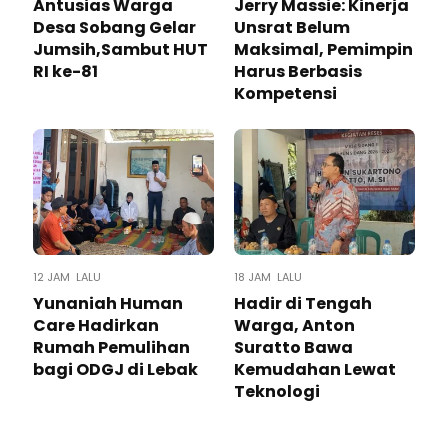
Antusias Warga
Jerry Massie: Kinerja
Desa Sobang Gelar
Unsrat Belum
Jumsih,Sambut HUT
Maksimal, Pemimpin
RI ke-81
Harus Berbasis
Kompetensi
12 JAM LALU
18 JAM LALU
Yunaniah Human
Hadir di Tengah
Care Hadirkan
Warga, Anton
Rumah Pemulihan
Suratto Bawa
bagi ODGJ di Lebak
Kemudahan Lewat
Teknologi ​