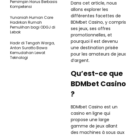
Pemimpin Harus Berbasis
Dans cet article, nous
Kompetensi
allons explorer les
différentes facettes de
Yunaniah Human Care
BDMbet Casino, y compris
Hadirkan Rumah
Pemulihan bagi ODGJ di
ses jeux, ses offres
Lebak
promotionnelles, et
pourquoi il est devenu
Hadir di Tengah Warga,
une destination prisée
Anton Suratto Bawa
Kemudahan Lewat
pour les amateurs de jeux
Teknologi ​
d’argent.
Qu’est-ce que
BDMbet Casino
?
BDMbet Casino est un
casino en ligne qui
propose une large
gamme de jeux allant
des machines à sous aux