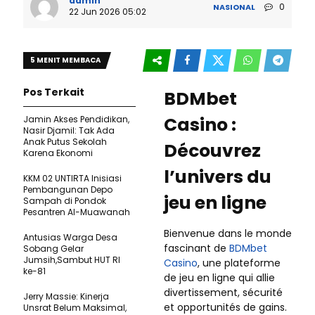
admin
0
NASIONAL
22 Jun 2026 05:02
5 MENIT MEMBACA
Pos Terkait
BDMbet
Casino :
Jamin Akses Pendidikan,
Nasir Djamil: Tak Ada
Anak Putus Sekolah
Découvrez
Karena Ekonomi
l’univers du
KKM 02 UNTIRTA Inisiasi
Pembangunan Depo
jeu en ligne
Sampah di Pondok
Pesantren Al-Muawanah
Bienvenue dans le monde
Antusias Warga Desa
fascinant de
BDMbet
Sobang Gelar
Jumsih,Sambut HUT RI
Casino
, une plateforme
ke-81
de jeu en ligne qui allie
divertissement, sécurité
Jerry Massie: Kinerja
et opportunités de gains.
Unsrat Belum Maksimal,