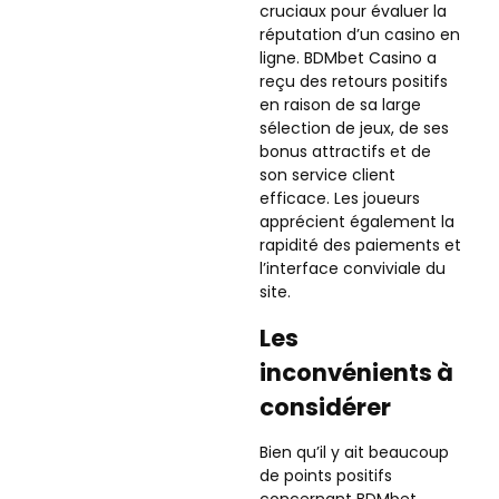
cruciaux pour évaluer la
réputation d’un casino en
ligne. BDMbet Casino a
reçu des retours positifs
en raison de sa large
sélection de jeux, de ses
bonus attractifs et de
son service client
efficace. Les joueurs
apprécient également la
rapidité des paiements et
l’interface conviviale du
site.
Les
inconvénients à
considérer
Bien qu’il y ait beaucoup
de points positifs