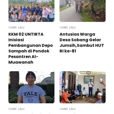
1 HARI LALU
1 HARI LALU
KKM 02 UNTIRTA
Antusias Warga
Inisiasi
Desa Sobang Gelar
Pembangunan Depo
Jumsih,Sambut HUT
Sampah di Pondok
RI ke-81
Pesantren Al-
Muawanah
1 HARI LALU
1 HARI LALU