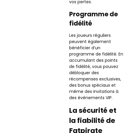
vos pertes.
Programme de
fidélité
Les joueurs réguliers
peuvent également
bénéficier d’un
programme de fidélité. En
accumulant des points
de fidélité, vous pouvez
débloquer des
récompenses exclusives,
des bonus spéciaux et
même des invitations à
des événements VIP.
La sécurité et
la fiabilité de
Fatpirate