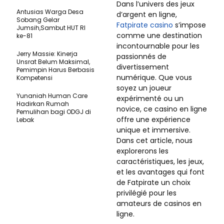
Dans l’univers des jeux
Antusias Warga Desa
d’argent en ligne,
Sobang Gelar
Fatpirate casino
s’impose
Jumsih,Sambut HUT RI
comme une destination
ke-81
incontournable pour les
Jerry Massie: Kinerja
passionnés de
Unsrat Belum Maksimal,
divertissement
Pemimpin Harus Berbasis
numérique. Que vous
Kompetensi
soyez un joueur
Yunaniah Human Care
expérimenté ou un
Hadirkan Rumah
novice, ce casino en ligne
Pemulihan bagi ODGJ di
offre une expérience
Lebak
unique et immersive.
Dans cet article, nous
explorerons les
caractéristiques, les jeux,
et les avantages qui font
de Fatpirate un choix
privilégié pour les
amateurs de casinos en
ligne.