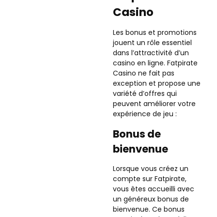
Casino
Les bonus et promotions
jouent un rôle essentiel
dans l’attractivité d’un
casino en ligne. Fatpirate
Casino ne fait pas
exception et propose une
variété d’offres qui
peuvent améliorer votre
expérience de jeu :
Bonus de
bienvenue
Lorsque vous créez un
compte sur Fatpirate,
vous êtes accueilli avec
un généreux bonus de
bienvenue. Ce bonus