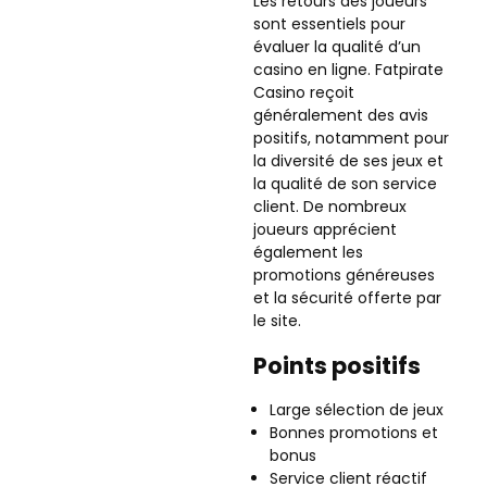
Les retours des joueurs
sont essentiels pour
évaluer la qualité d’un
casino en ligne. Fatpirate
Casino reçoit
généralement des avis
positifs, notamment pour
la diversité de ses jeux et
la qualité de son service
client. De nombreux
joueurs apprécient
également les
promotions généreuses
et la sécurité offerte par
le site.
Points positifs
Large sélection de jeux
Bonnes promotions et
bonus
Service client réactif