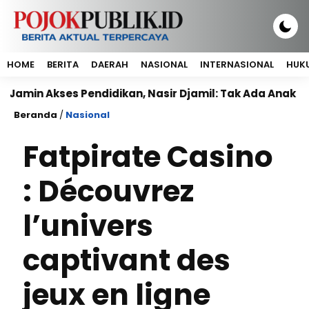
HOME
BERITA
DAERAH
NASIONAL
INTERNASIONAL
HUKU
es Pendidikan, Nasir Djamil: Tak Ada Anak Putus Sekol
Beranda
/
Nasional
Fatpirate Casino
: Découvrez
l’univers
captivant des
jeux en ligne