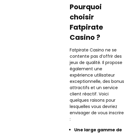
Pourquoi
choisir
Fatpirate
Casino ?
Fatpirate Casino ne se
contente pas d’offrir des
jeux de qualité. Il propose
également une
expérience utilisateur
exceptionnelle, des bonus
attractifs et un service
client réactif. Voici
quelques raisons pour
lesquelles vous devriez
envisager de vous inscrire
:
Une large gamme de