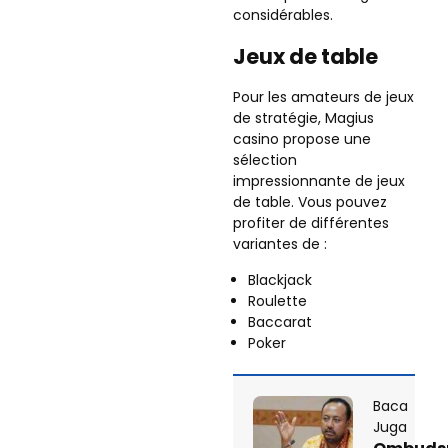
considérables.
Jeux de table
Pour les amateurs de jeux
de stratégie, Magius
casino propose une
sélection
impressionnante de jeux
de table. Vous pouvez
profiter de différentes
variantes de :
Blackjack
Roulette
Baccarat
Poker
Baca
Juga