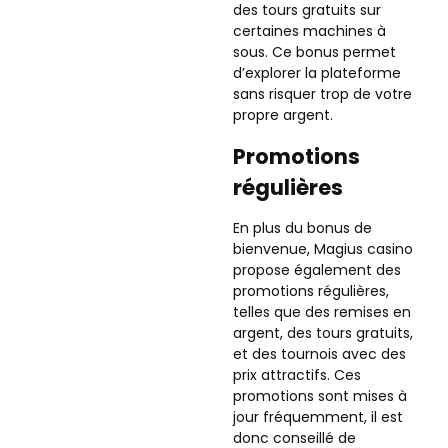
des tours gratuits sur
certaines machines à
sous. Ce bonus permet
d’explorer la plateforme
sans risquer trop de votre
propre argent.
Promotions
régulières
En plus du bonus de
bienvenue, Magius casino
propose également des
promotions régulières,
telles que des remises en
argent, des tours gratuits,
et des tournois avec des
prix attractifs. Ces
promotions sont mises à
jour fréquemment, il est
donc conseillé de