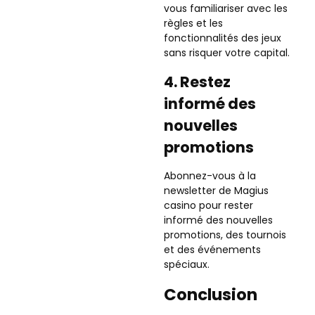
vous familiariser avec les
règles et les
fonctionnalités des jeux
sans risquer votre capital.
4. Restez
informé des
nouvelles
promotions
Abonnez-vous à la
newsletter de Magius
casino pour rester
informé des nouvelles
promotions, des tournois
et des événements
spéciaux.
Conclusion