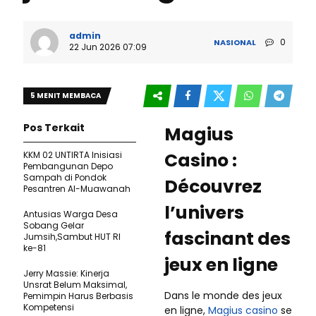
admin
0
NASIONAL
22 Jun 2026 07:09
5 MENIT MEMBACA
Pos Terkait
Magius
Casino :
KKM 02 UNTIRTA Inisiasi
Pembangunan Depo
Sampah di Pondok
Découvrez
Pesantren Al-Muawanah
l’univers
Antusias Warga Desa
Sobang Gelar
fascinant des
Jumsih,Sambut HUT RI
ke-81
jeux en ligne
Jerry Massie: Kinerja
Unsrat Belum Maksimal,
Dans le monde des jeux
Pemimpin Harus Berbasis
Kompetensi
en ligne,
Magius casino
se