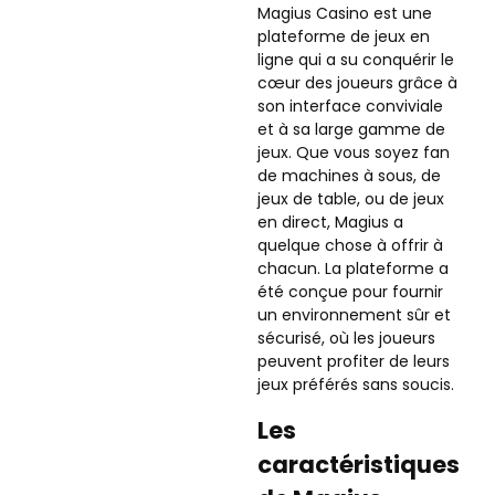
Magius Casino est une
plateforme de jeux en
ligne qui a su conquérir le
cœur des joueurs grâce à
son interface conviviale
et à sa large gamme de
jeux. Que vous soyez fan
de machines à sous, de
jeux de table, ou de jeux
en direct, Magius a
quelque chose à offrir à
chacun. La plateforme a
été conçue pour fournir
un environnement sûr et
sécurisé, où les joueurs
peuvent profiter de leurs
jeux préférés sans soucis.
Les
caractéristiques