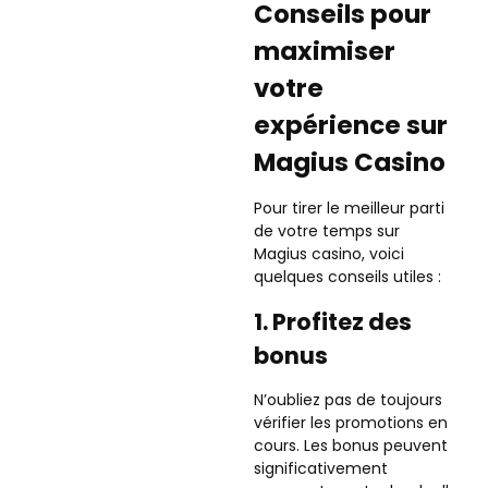
Conseils pour
maximiser
votre
expérience sur
Magius Casino
Pour tirer le meilleur parti
de votre temps sur
Magius casino, voici
quelques conseils utiles :
1. Profitez des
bonus
N’oubliez pas de toujours
vérifier les promotions en
cours. Les bonus peuvent
significativement