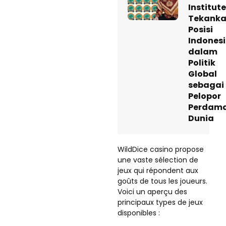
Institute
Tekank
Posisi
Indones
dalam
Politik
Global
sebagai
Pelopor
Perdam
Dunia
WildDice casino propose
une vaste sélection de
jeux qui répondent aux
goûts de tous les joueurs.
Voici un aperçu des
principaux types de jeux
disponibles :