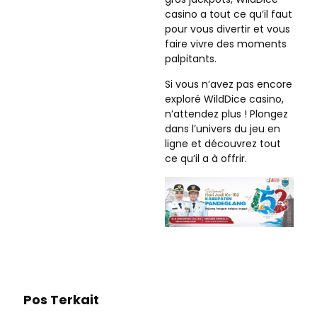
casino a tout ce qu’il faut
pour vous divertir et vous
faire vivre des moments
palpitants.
Si vous n’avez pas encore
exploré WildDice casino,
n’attendez plus ! Plongez
dans l’univers du jeu en
ligne et découvrez tout
ce qu’il a à offrir.
Pos Terkait