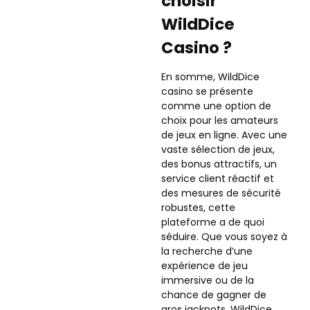
choisir
WildDice
Casino ?
En somme, WildDice
casino se présente
comme une option de
choix pour les amateurs
de jeux en ligne. Avec une
vaste sélection de jeux,
des bonus attractifs, un
service client réactif et
des mesures de sécurité
robustes, cette
plateforme a de quoi
séduire. Que vous soyez à
la recherche d’une
expérience de jeu
immersive ou de la
chance de gagner de
gros jackpots, WildDice