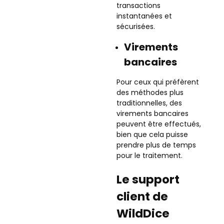
transactions
instantanées et
sécurisées.
Virements
bancaires
Pour ceux qui préfèrent
des méthodes plus
traditionnelles, des
virements bancaires
peuvent être effectués,
bien que cela puisse
prendre plus de temps
pour le traitement.
Le support
client de
WildDice