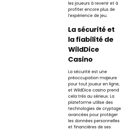
les joueurs à revenir et à
profiter encore plus de
l’expérience de jeu.
La sécurité et
la fiabilité de
WildDice
Casino
La sécurité est une
préoccupation majeure
pour tout joueur en ligne,
et WildDice casino prend
cela très au sérieux. La
plateforme utilise des
technologies de cryptage
avancées pour protéger
les données personnelles
et financières de ses