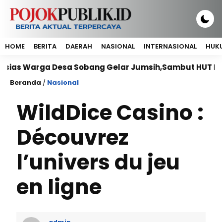
HOME
BERITA
DAERAH
NASIONAL
INTERNASIONAL
HUKU
 Desa Sobang Gelar Jumsih,Sambut HUT RI ke-81
J
Beranda
/
Nasional
WildDice Casino :
Découvrez
l’univers du jeu
en ligne