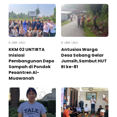
5 JAM LALU
6 JAM LALU
KKM 02 UNTIRTA
Antusias Warga
Inisiasi
Desa Sobang Gelar
Pembangunan Depo
Jumsih,Sambut HUT
Sampah di Pondok
RI ke-81
Pesantren Al-
Muawanah