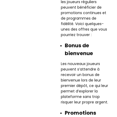
les joueurs réguliers
peuvent bénéficier de
promotions continues et
de programmes de
fidélité. Voici quelques-
unes des offres que vous
pourriez trouver :
Bonus de
bienvenue
Les nouveaux joueurs
peuvent s’attendre à
recevoir un bonus de
bienvenue lors de leur
premier dépôt, ce qui leur
permet d’explorer la
plateforme sans trop
risquer leur propre argent.
Promotions