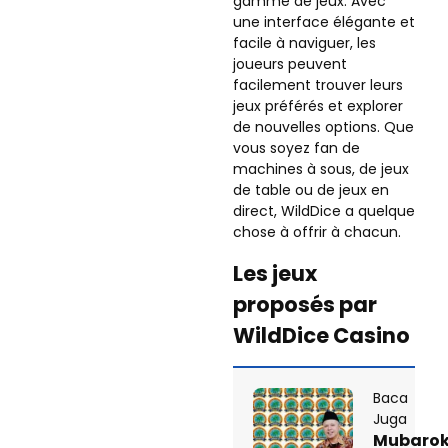
gamme de jeux. Avec
une interface élégante et
facile à naviguer, les
joueurs peuvent
facilement trouver leurs
jeux préférés et explorer
de nouvelles options. Que
vous soyez fan de
machines à sous, de jeux
de table ou de jeux en
direct, WildDice a quelque
chose à offrir à chacun.
Les jeux
proposés par
WildDice Casino
Baca
Juga
Mubaro