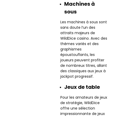
Machines à
sous
Les machines à sous sont
sans doute l’un des
attraits majeurs de
WildDice casino. Avec des
thèmes variés et des
graphismes
époustouflants, les
joueurs peuvent profiter
de nombreux titres, allant
des classiques aux jeux à
jackpot progressif.
Jeux de table
Pour les amateurs de jeux
de stratégie, WildDice
offre une sélection
impressionnante de jeux