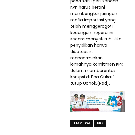
pada satu perusahaan.
KPK harus berani
membongkar jaringan
mafia importasi yang
telah menggerogoti
keuangan negara ini
secara menyeluruh. Jika
penyidikan hanya
dibatasi, ini
mencerminkan
lemahnya komitmen KPK
dalam memberantas
korupsi di Bea Cukai,”
tutup Uchok.(Red).
BEA CUKAI
KPK