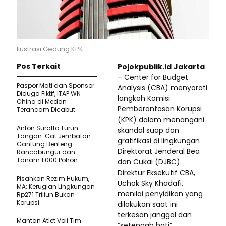
Ilustrasi Gedung KPK
Pos Terkait
Pojokpublik.id
Jakarta
– Center for Budget
Paspor Mati dan Sponsor
Analysis (CBA) menyoroti
Diduga Fiktif, ITAP WN
langkah Komisi
China di Medan
Pemberantasan Korupsi
Terancam Dicabut
(KPK) dalam menangani
Anton Suratto Turun
skandal suap dan
Tangan: Cat Jembatan
gratifikasi di lingkungan
Gantung Benteng-
Direktorat Jenderal Bea
Rancabungur dan
Tanam 1.000 Pohon
dan Cukai (DJBC).
Direktur Eksekutif CBA,
Pisahkan Rezim Hukum,
Uchok Sky Khadafi,
MA: Kerugian Lingkungan
menilai penyidikan yang
Rp271 Triliun Bukan
Korupsi
dilakukan saat ini
terkesan janggal dan
Mantan Atlet Voli Tim
“setengah hati”.