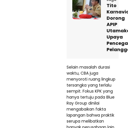
Tito
Karnavi
Dorong
APIP
Utamak
Upaya
Penceg
Pelangg
​Selain masalah durasi
waktu, CBA juga
menyoroti ruang lingkup
tersangka yang terlalu
sempit. Fokus KPK yang
hanya tertuju pada Blue
Ray Group dinilai
mengabaikan fakta
lapangan bahwa praktik
serupa melibatkan
banyak perusahaan lain.