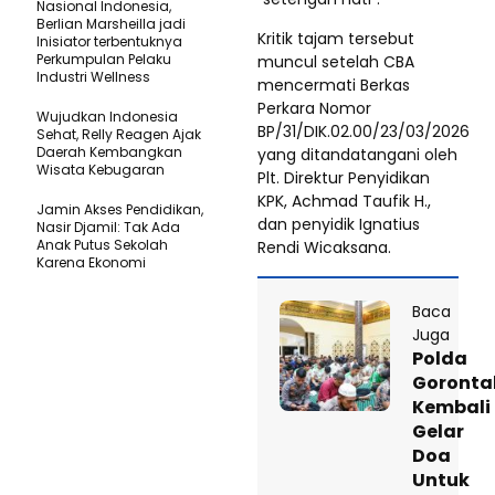
Nasional Indonesia,
Berlian Marsheilla jadi
​Kritik tajam tersebut
Inisiator terbentuknya
Perkumpulan Pelaku
muncul setelah CBA
Industri Wellness
mencermati Berkas
Perkara Nomor
Wujudkan Indonesia
BP/31/DIK.02.00/23/03/2026
Sehat, Relly Reagen Ajak
Daerah Kembangkan
yang ditandatangani oleh
Wisata Kebugaran
Plt. Direktur Penyidikan
KPK, Achmad Taufik H.,
Jamin Akses Pendidikan,
dan penyidik Ignatius
Nasir Djamil: Tak Ada
Anak Putus Sekolah
Rendi Wicaksana.
Karena Ekonomi
Baca
Juga
Polda
Goronta
Kembali
Gelar
Doa
Untuk