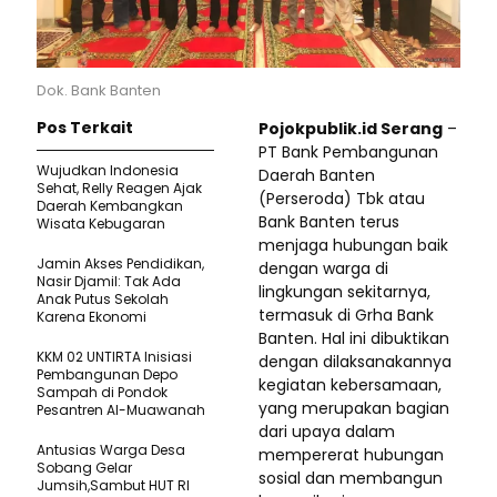
Dok. Bank Banten
Pos Terkait
Pojokpublik.id Serang
–
PT Bank Pembangunan
Wujudkan Indonesia
Daerah Banten
Sehat, Relly Reagen Ajak
(Perseroda) Tbk atau
Daerah Kembangkan
Bank Banten terus
Wisata Kebugaran
menjaga hubungan baik
Jamin Akses Pendidikan,
dengan warga di
Nasir Djamil: Tak Ada
lingkungan sekitarnya,
Anak Putus Sekolah
termasuk di Grha Bank
Karena Ekonomi
Banten. Hal ini dibuktikan
KKM 02 UNTIRTA Inisiasi
dengan dilaksanakannya
Pembangunan Depo
kegiatan kebersamaan,
Sampah di Pondok
yang merupakan bagian
Pesantren Al-Muawanah
dari upaya dalam
Antusias Warga Desa
mempererat hubungan
Sobang Gelar
sosial dan membangun
Jumsih,Sambut HUT RI