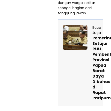
dengan warga sekitar
sebagai bagian dari
tanggung jawab.
Baca
Juga
Pemerin
Setujui
RUU
Pemben
Provinsi
Papua
Barat
Daya
Dibahas
di
Rapat
Paripur