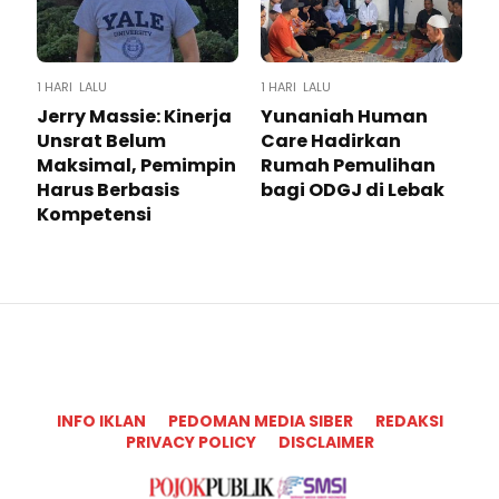
1 HARI LALU
1 HARI LALU
Jerry Massie: Kinerja
Yunaniah Human
Unsrat Belum
Care Hadirkan
Maksimal, Pemimpin
Rumah Pemulihan
Harus Berbasis
bagi ODGJ di Lebak
Kompetensi
INFO IKLAN
PEDOMAN MEDIA SIBER
REDAKSI
PRIVACY POLICY
DISCLAIMER