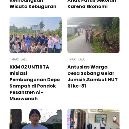
Kembangkan
Anak Putus Sekolah
Wisata Kebugaran
Karena Ekonomi
1 HARI LALU
1 HARI LALU
KKM 02 UNTIRTA
Antusias Warga
Inisiasi
Desa Sobang Gelar
Pembangunan Depo
Jumsih,Sambut HUT
Sampah di Pondok
RI ke-81
Pesantren Al-
Muawanah