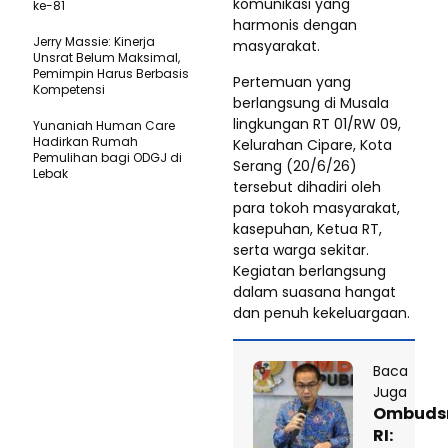
komunikasi yang
ke-81
harmonis dengan
Jerry Massie: Kinerja
masyarakat.
Unsrat Belum Maksimal,
Pemimpin Harus Berbasis
Pertemuan yang
Kompetensi
berlangsung di Musala
lingkungan RT 01/RW 09,
Yunaniah Human Care
Hadirkan Rumah
Kelurahan Cipare, Kota
Pemulihan bagi ODGJ di
Serang (20/6/26)
Lebak
tersebut dihadiri oleh
para tokoh masyarakat,
kasepuhan, Ketua RT,
serta warga sekitar.
Kegiatan berlangsung
dalam suasana hangat
dan penuh kekeluargaan.
Baca
Juga
Ombud
RI: