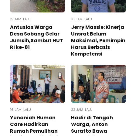
15 JAM LALU
16 JAM LALU
Antusias Warga
Jerry Massie: Kinerja
Desa Sobang Gelar
Unsrat Belum
Jumsih,Sambut HUT
Maksimal, Pemimpin
RI ke-81
Harus Berbasis
Kompetensi
16 JAM LALU
22 JAM LALU
Yunaniah Human
Hadir di Tengah
Care Hadirkan
Warga, Anton
Rumah Pemulihan
Suratto Bawa