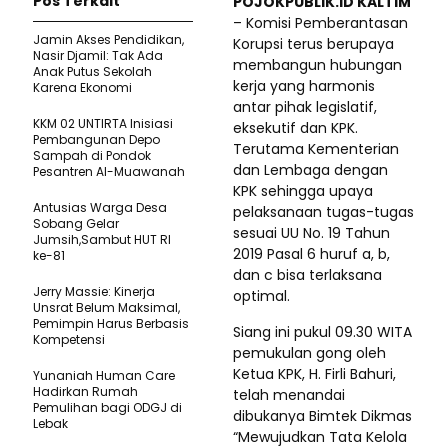
Pos Terkait
POJOKPUBLIK.ID KALTIM
– Komisi Pemberantasan
Jamin Akses Pendidikan,
Korupsi terus berupaya
Nasir Djamil: Tak Ada
membangun hubungan
Anak Putus Sekolah
kerja yang harmonis
Karena Ekonomi
antar pihak legislatif,
KKM 02 UNTIRTA Inisiasi
eksekutif dan KPK.
Pembangunan Depo
Terutama Kementerian
Sampah di Pondok
dan Lembaga dengan
Pesantren Al-Muawanah
KPK sehingga upaya
Antusias Warga Desa
pelaksanaan tugas-tugas
Sobang Gelar
sesuai UU No. 19 Tahun
Jumsih,Sambut HUT RI
2019 Pasal 6 huruf a, b,
ke-81
dan c bisa terlaksana
Jerry Massie: Kinerja
optimal.
Unsrat Belum Maksimal,
Pemimpin Harus Berbasis
Siang ini pukul 09.30 WITA
Kompetensi
pemukulan gong oleh
Ketua KPK, H. Firli Bahuri,
Yunaniah Human Care
Hadirkan Rumah
telah menandai
Pemulihan bagi ODGJ di
dibukanya Bimtek Dikmas
Lebak
“Mewujudkan Tata Kelola