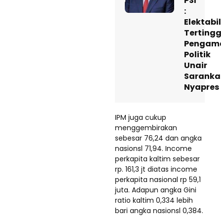
PSI
:
Elektabi
Tertingg
Pengam
Politik
Unair
Saranka
Nyapres
IPM juga cukup
menggembirakan
sebesar 76,24 dan angka
nasionsl 71,94. Income
perkapita kaltim sebesar
rp. 161,3 jt diatas income
perkapita nasional rp 59,1
juta. Adapun angka Gini
ratio kaltim 0,334 lebih
bari angka nasionsl 0,384.