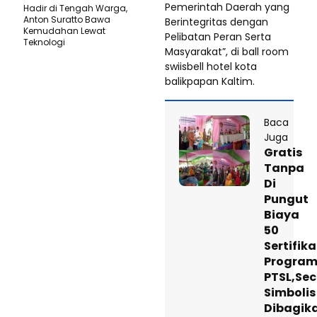
Pemerintah Daerah yang
Hadir di Tengah Warga,
Anton Suratto Bawa
Berintegritas dengan
Kemudahan Lewat
Pelibatan Peran Serta
Teknologi ​
Masyarakat”, di ball room
swiisbell hotel kota
balikpapan Kaltim.
Baca
Juga
Gratis
Tanpa
Di
Pungut
Biaya
50
Sertifika
Progra
PTSL,Se
Simbolis
Dibagik