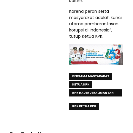
Kaltim.
Karena peran serta
masyarakat adalah kunci
utama pemberantasan
korupsi di Indonesia”,
tutup Ketua KPK.
BERSAMA MASYARAKAT
KETUA KPK
KPK HADIR DI KALIMANTAN
TIMUR
KPK KETUA KPK