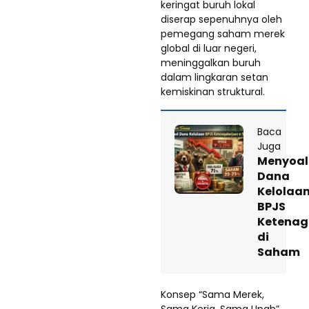
keringat buruh lokal
diserap sepenuhnya oleh
pemegang saham merek
global di luar negeri,
meninggalkan buruh
dalam lingkaran setan
kemiskinan struktural.
Baca
Juga
Menyoal
Dana
Kelolaa
BPJS
Ketenag
di
Saham
Konsep “Sama Merek,
Sama Kerja, Sama Upah”