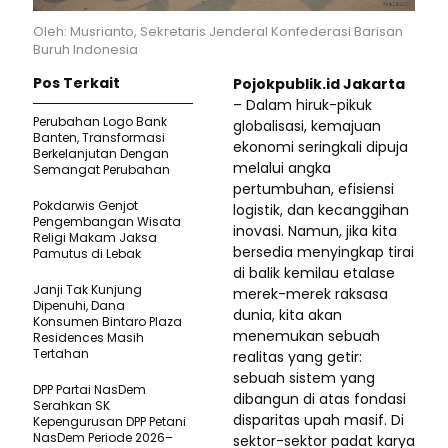
Oleh: Musrianto, Sekretaris Jenderal Konfederasi Barisan
Buruh Indonesia
Pos Terkait
Pojokpublik.id Jakarta
– Dalam hiruk-pikuk
Perubahan Logo Bank
globalisasi, kemajuan
Banten, Transformasi
ekonomi seringkali dipuja
Berkelanjutan Dengan
melalui angka
Semangat Perubahan
pertumbuhan, efisiensi
Pokdarwis Genjot
logistik, dan kecanggihan
Pengembangan Wisata
inovasi. Namun, jika kita
Religi Makam Jaksa
bersedia menyingkap tirai
Pamutus di Lebak
di balik kemilau etalase
Janji Tak Kunjung
merek-merek raksasa
Dipenuhi, Dana
dunia, kita akan
Konsumen Bintaro Plaza
menemukan sebuah
Residences Masih
Tertahan
realitas yang getir:
sebuah sistem yang
DPP Partai NasDem
dibangun di atas fondasi
Serahkan SK
disparitas upah masif. Di
Kepengurusan DPP Petani
NasDem Periode 2026–
sektor-sektor padat karya