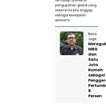
terhadap arsitektur
pengupahan global yang
selama ini kita anggap
sebagai kewajaran
ekonomi.
Baca
Juga
Meragu
MBG
dan
Satu
Juta
Rumah
sebagai
Pengger
Pertum
8
Persen