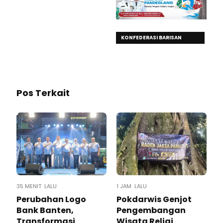
KONFEDERASI BARISAN
BURUH INDONESIA
Pos Terkait
35 MENIT LALU
1 JAM LALU
Perubahan Logo
Pokdarwis Genjot
Bank Banten,
Pengembangan
Transformasi
Wisata Religi