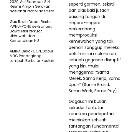
2029, Arif Rahman, S.H.
seperti garmen, tekstil,
Resmi Pimpin Gerakan
dan alas kaki jutaan
Nasional Petani Nasdem
pasang tangan di
Gus Rozin Dapat Restu
negara-negara
PWNU-PCNU se-Banten,
berkembang
Bawa Misi Perkuat
memproduksi
Ukhuwah dan
Kemandirian NU
kemewahan yang tak
pernah sanggup mereka
AMIRA Desak BGN, Dapur
beli. Ironi ini melahirkan
MBG Pandeglang
sebuah gagasan disruptif
Lumpuh Berbulan-bulan
yang kini mulai
menggema: “Sama
Merek, Sama Kerja, Sama
Upah” (Same Brand,
Same Work, Same Pay).
Gagasan ini bukan
sekadar tuntutan
kenaikan pendapatan,
melainkan sebuah
tantangan fundamental