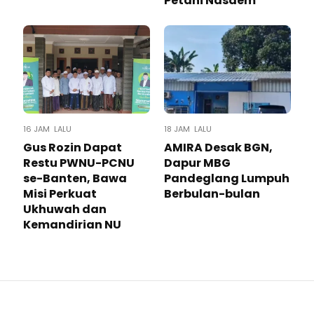
Petani Nasdem
16 JAM LALU
18 JAM LALU
Gus Rozin Dapat
AMIRA Desak BGN,
Restu PWNU-PCNU
Dapur MBG
se-Banten, Bawa
Pandeglang Lumpuh
Misi Perkuat
Berbulan-bulan
Ukhuwah dan
Kemandirian NU