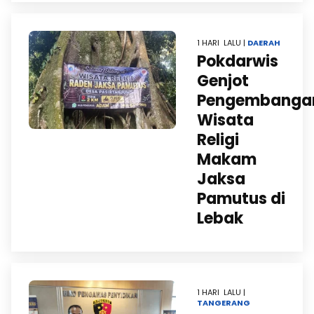
1 HARI LALU |
DAERAH
Pokdarwis
Genjot
Pengembanga
Wisata
Religi
Makam
Jaksa
Pamutus di
Lebak
1 HARI LALU |
TANGERANG