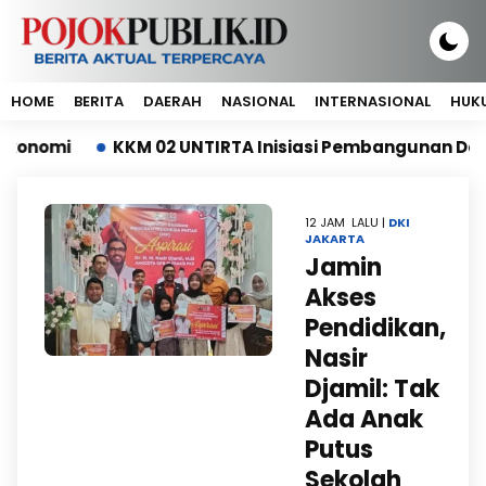
HOME
BERITA
DAERAH
NASIONAL
INTERNASIONAL
HUKU
mi
KKM 02 UNTIRTA Inisiasi Pembangunan Depo Sa
12 JAM LALU |
DKI
JAKARTA
Jamin
Akses
Pendidikan,
Nasir
Djamil: Tak
Ada Anak
Putus
Sekolah