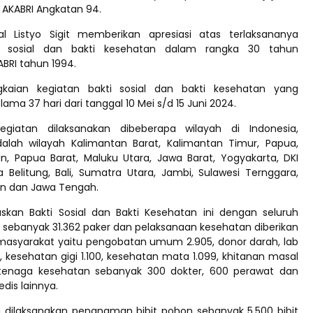
 AKABRI Angkatan 94.
al Listyo Sigit memberikan apresiasi atas terlaksananya
ti sosial dan bakti kesehatan dalam rangka 30 tahun
BRI tahun 1994.
ngkaian kegiatan bakti sosial dan bakti kesehatan yang
lama 37 hari dari tanggal 10 Mei s/d 15 Juni 2024.
egiatan dilaksanakan dibeberapa wilayah di Indonesia,
alah wilayah Kalimantan Barat, Kalimantan Timur, Papua,
an, Papua Barat, Maluku Utara, Jawa Barat, Yogyakarta, DKI
a Belitung, Bali, Sumatra Utara, Jambi, Sulawesi Ternggara,
an dan Jawa Tengah.
skan Bakti Sosial dan Bakti Kesehatan ini dengan seluruh
sebanyak 31.362 paker dan pelaksanaan kesehatan diberikan
masyarakat yaitu pengobatan umum 2.905, donor darah, lab
, kesehatan gigi 1.100, kesehatan mata 1.099, khitanan masal
 tenaga kesehatan sebanyak 300 dokter, 600 perawat dan
dis lainnya.
u dilaksanakan penanaman bibit pohon sebanyak 5.500 bibit