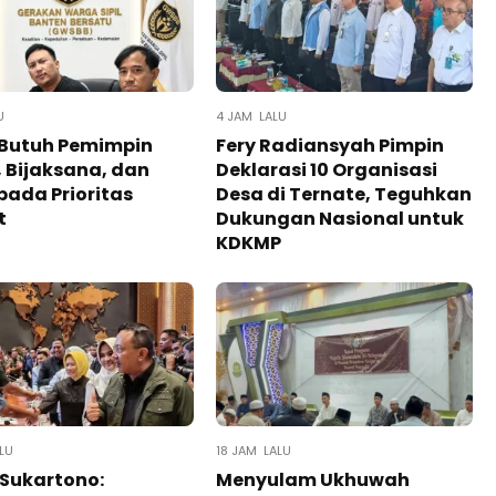
U
4 JAM LALU
 Butuh Pemimpin
Fery Radiansyah Pimpin
 Bijaksana, dan
Deklarasi 10 Organisasi
pada Prioritas
Desa di Ternate, Teguhkan
t
Dukungan Nasional untuk
KDKMP
LU
18 JAM LALU
Sukartono:
Menyulam Ukhuwah