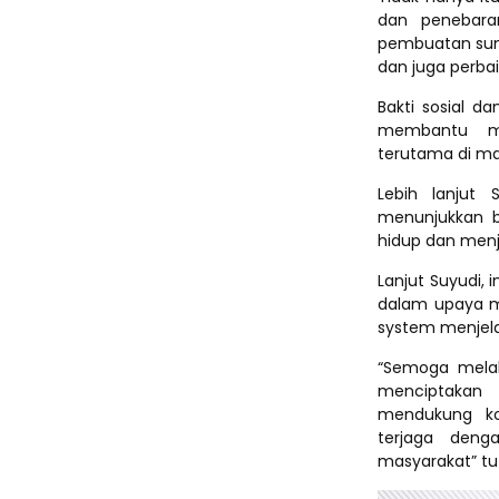
dan penebaran
pembuatan sum
dan juga perba
Bakti sosial d
membantu me
terutama di mas
Lebih lanjut 
menunjukkan 
hidup dan menja
Lanjut Suyudi,
dalam upaya me
system menjela
“Semoga melalu
menciptakan 
mendukung kon
terjaga den
masyarakat” tu