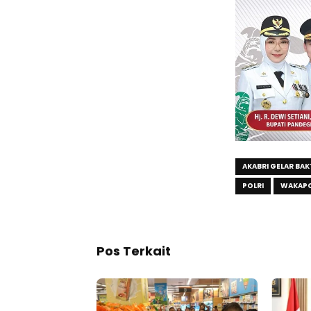
AKABRI GELAR BAK
POLRI
WAKAP
Pos Terkait