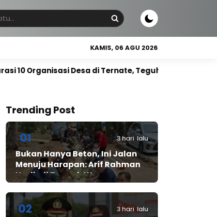
KAMIS, 06 AGU 2026
esa di Ternate, Teguhkan Dukungan Nasional untuk KDKM
Trending Post
01
3 hari lalu
Bukan Hanya Beton, Ini Jalan
Menuju Harapan: Arif Rahman
Hadir di Tengah Warga
Cibadak
02
3 hari lalu