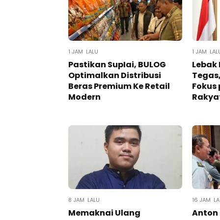
1 JAM LALU
1 JAM LAL
Pastikan SupIai, BULOG
Lebak
Optimalkan Distribusi
Tegas,
Beras Premium Ke Retail
Fokus 
Modern
Rakya
8 JAM LALU
16 JAM LA
Memaknai Ulang
Anton 