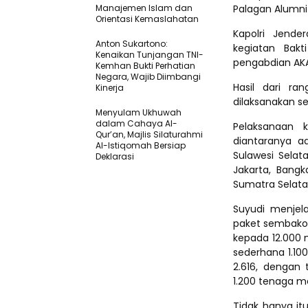
Manajemen Islam dan
Palagan Alumni
Orientasi Kemaslahatan
Kapolri Jender
Anton Sukartono:
kegiatan Bak
Kenaikan Tunjangan TNI-
pengabdian AKA
Kemhan Bukti Perhatian
Negara, Wajib Diimbangi
Hasil dari ra
Kinerja
dilaksanakan se
Menyulam Ukhuwah
dalam Cahaya Al-
Pelaksanaan k
Qur’an, Majlis Silaturahmi
diantaranya ad
Al-Istiqomah Bersiap
Sulawesi Selat
Deklarasi
Jakarta, Bangk
Sumatra Selat
Suyudi menjela
paket sembako 
kepada 12.000 
sederhana 1.100
2.616, dengan
1.200 tenaga me
Tidak hanya it