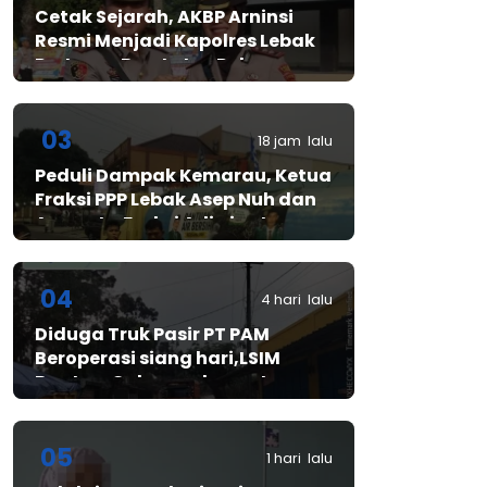
Cetak Sejarah, AKBP Arninsi
Resmi Menjadi Kapolres Lebak
Pertama Berstatus Polwan
03
18 jam lalu
Peduli Dampak Kemarau, Ketua
Fraksi PPP Lebak Asep Nuh dan
Anggota Fraksi Adiwinata
Kusuma Salurkan Bantuan Air
Bersih untuk Warga
Bintangresm
04
4 hari lalu
Diduga Truk Pasir PT PAM
Beroperasi siang hari,LSIM
Banten: Gubernur harus turun
tangan
05
1 hari lalu