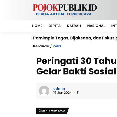
HOME
BERITA
DAERAH
NASIONAL
IN
in Tegas, Bijaksana, dan Fokus pada Prioritas Rakyat
Beranda
/
Polri
Peringati 30 Tah
Gelar Bakti Sosia
admin
15 Jun 2024 14:31
2 MENIT MEMBACA