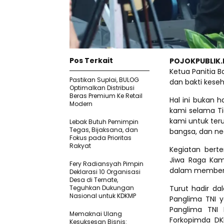
Pos Terkait
POJOKPUBLIK.
Ketua Panitia B
Pastikan SupIai, BULOG
dan bakti kese
Optimalkan Distribusi
Beras Premium Ke Retail
Hal ini bukan 
Modern
kami selama Ti
kami untuk ter
Lebak Butuh Pemimpin
Tegas, Bijaksana, dan
bangsa, dan ne
Fokus pada Prioritas
Rakyat
Kegiatan bert
Jiwa Raga Kam
Fery Radiansyah Pimpin
dalam memberi
Deklarasi 10 Organisasi
Desa di Ternate,
Teguhkan Dukungan
Turut hadir dal
Nasional untuk KDKMP
Panglima TNI y
Panglima TNI 
Memaknai Ulang
Forkopimda DKI
Kesuksesan Bisnis: