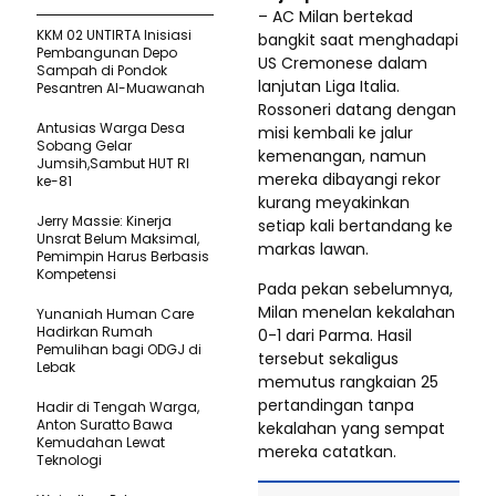
– AC Milan bertekad
KKM 02 UNTIRTA Inisiasi
bangkit saat menghadapi
Pembangunan Depo
US Cremonese dalam
Sampah di Pondok
lanjutan Liga Italia.
Pesantren Al-Muawanah
Rossoneri datang dengan
Antusias Warga Desa
misi kembali ke jalur
Sobang Gelar
kemenangan, namun
Jumsih,Sambut HUT RI
mereka dibayangi rekor
ke-81
kurang meyakinkan
Jerry Massie: Kinerja
setiap kali bertandang ke
Unsrat Belum Maksimal,
markas lawan.
Pemimpin Harus Berbasis
Kompetensi
Pada pekan sebelumnya,
Milan menelan kekalahan
Yunaniah Human Care
Hadirkan Rumah
0-1 dari Parma. Hasil
Pemulihan bagi ODGJ di
tersebut sekaligus
Lebak
memutus rangkaian 25
pertandingan tanpa
Hadir di Tengah Warga,
Anton Suratto Bawa
kekalahan yang sempat
Kemudahan Lewat
mereka catatkan.
Teknologi ​