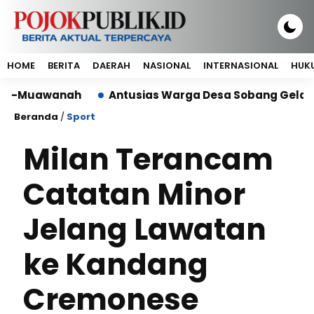
HOME
BERITA
DAERAH
NASIONAL
INTERNASIONAL
HUKU
uawanah
Antusias Warga Desa Sobang Gelar Jumsih
Beranda
/
Sport
Milan Terancam
Catatan Minor
Jelang Lawatan
ke Kandang
Cremonese