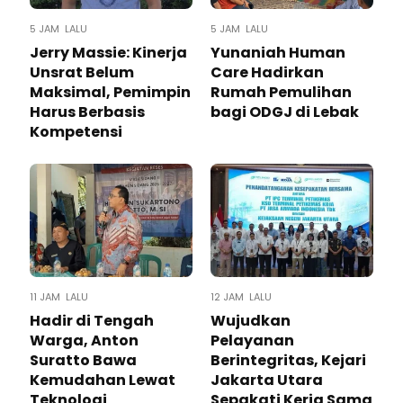
5 JAM LALU
5 JAM LALU
Jerry Massie: Kinerja
Yunaniah Human
Unsrat Belum
Care Hadirkan
Maksimal, Pemimpin
Rumah Pemulihan
Harus Berbasis
bagi ODGJ di Lebak
Kompetensi
11 JAM LALU
12 JAM LALU
Hadir di Tengah
Wujudkan
Warga, Anton
Pelayanan
Suratto Bawa
Berintegritas, Kejari
Kemudahan Lewat
Jakarta Utara
Teknologi ​
Sepakati Kerja Sama