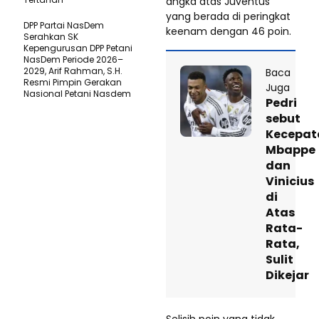
angka atas Juventus
yang berada di peringkat
DPP Partai NasDem
keenam dengan 46 poin.
Serahkan SK
Kepengurusan DPP Petani
NasDem Periode 2026–
2029, Arif Rahman, S.H.
Baca
Resmi Pimpin Gerakan
Juga
Nasional Petani Nasdem
Pedri
sebut
Kecepat
Mbappe
dan
Vinicius
di
Atas
Rata-
Rata,
Sulit
Dikejar