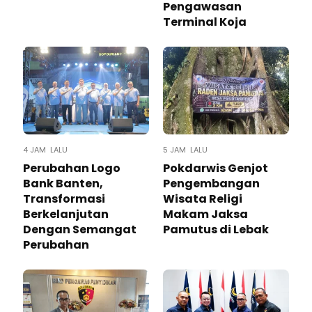
Pengawasan
Terminal Koja
4 JAM LALU
5 JAM LALU
Perubahan Logo
Pokdarwis Genjot
Bank Banten,
Pengembangan
Transformasi
Wisata Religi
Berkelanjutan
Makam Jaksa
Dengan Semangat
Pamutus di Lebak
Perubahan