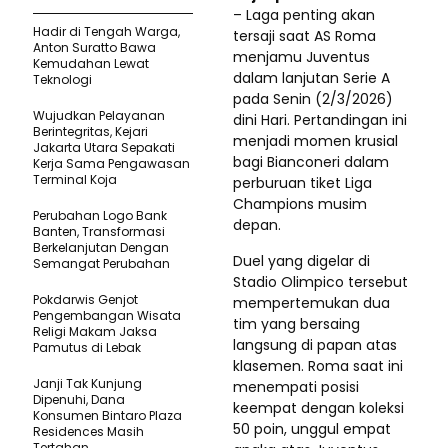
– Laga penting akan
Hadir di Tengah Warga,
tersaji saat AS Roma
Anton Suratto Bawa
menjamu Juventus
Kemudahan Lewat
dalam lanjutan Serie A
Teknologi ​
pada Senin (2/3/2026)
Wujudkan Pelayanan
dini Hari. Pertandingan ini
Berintegritas, Kejari
menjadi momen krusial
Jakarta Utara Sepakati
bagi Bianconeri dalam
Kerja Sama Pengawasan
Terminal Koja
perburuan tiket Liga
Champions musim
Perubahan Logo Bank
depan.
Banten, Transformasi
Berkelanjutan Dengan
Duel yang digelar di
Semangat Perubahan
Stadio Olimpico tersebut
Pokdarwis Genjot
mempertemukan dua
Pengembangan Wisata
tim yang bersaing
Religi Makam Jaksa
langsung di papan atas
Pamutus di Lebak
klasemen. Roma saat ini
Janji Tak Kunjung
menempati posisi
Dipenuhi, Dana
keempat dengan koleksi
Konsumen Bintaro Plaza
50 poin, unggul empat
Residences Masih
Tertahan