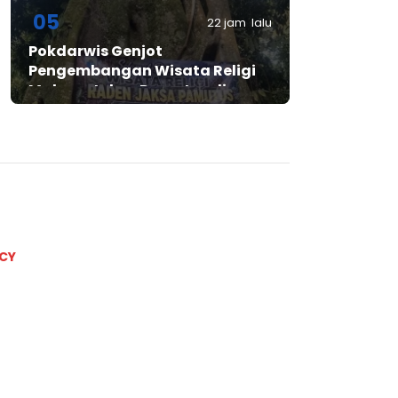
Bintangresm
05
22 jam lalu
Pokdarwis Genjot
Pengembangan Wisata Religi
Makam Jaksa Pamutus di
Lebak
ICY