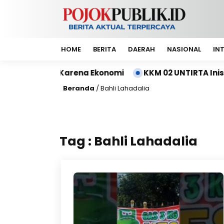
HOME
BERITA
DAERAH
NASIONAL
IN
s Sekolah Karena Ekonomi
KKM 02 UNTIRTA Inisias
Beranda
/
Bahli Lahadalia
Tag : Bahli Lahadalia