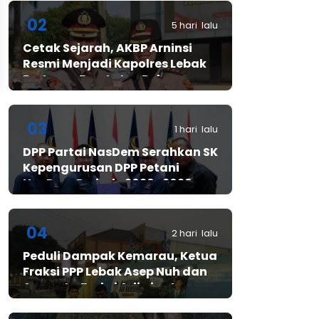
02
5 hari lalu
Cetak Sejarah, AKBP Arninsi
Resmi Menjadi Kapolres Lebak
Pertama Berstatus Polwan
03
1 hari lalu
DPP Partai NasDem Serahkan SK
Kepengurusan DPP Petani
NasDem Periode 2026–2029,
Arif Rahman, S.H. Resmi Pimpin
Gerakan Nasional Petani
Nasdem
04
2 hari lalu
Peduli Dampak Kemarau, Ketua
Fraksi PPP Lebak Asep Nuh dan
Anggota Fraksi Adiwinata
Kusuma Salurkan Bantuan Air
Bersih untuk Warga