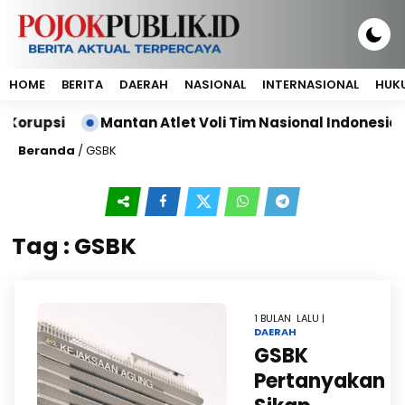
HOME
BERITA
DAERAH
NASIONAL
INTERNASIONAL
HUKU
Korupsi
Mantan Atlet Voli Tim Nasional Indonesia, 
Beranda
/
GSBK
Tag : GSBK
1 BULAN LALU |
DAERAH
GSBK
Pertanyakan