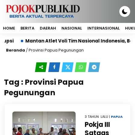
HOME
BERITA
DAERAH
NASIONAL
INTERNASIONAL
HUKU
upsi
Mantan Atlet Voli Tim Nasional Indonesia, Berl
Beranda
/
Provinsi Papua Pegunungan
Tag : Provinsi Papua
Pegunungan
3 TAHUN LALU |
PAPUA
Pokja III
Satgas