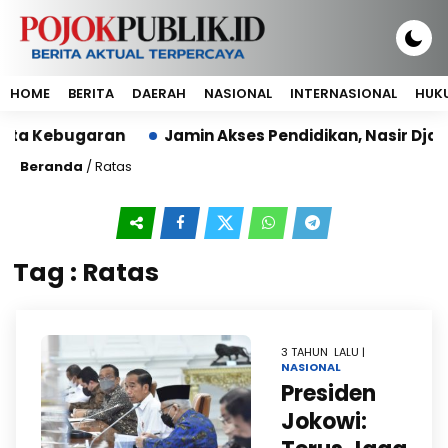
HOME
BERITA
DAERAH
NASIONAL
INTERNASIONAL
HUKU
ata Kebugaran
Jamin Akses Pendidikan, Nasir Djam
Beranda
/
Ratas
Tag : Ratas
3 TAHUN LALU |
NASIONAL
Presiden
Jokowi: