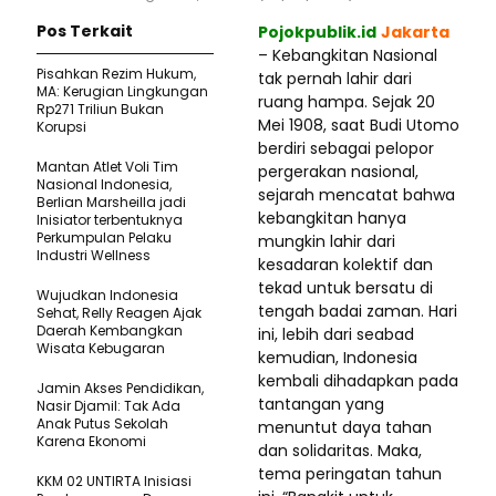
Pos Terkait
Pojokpublik.id
Jakarta
– Kebangkitan Nasional
Pisahkan Rezim Hukum,
tak pernah lahir dari
MA: Kerugian Lingkungan
ruang hampa. Sejak 20
Rp271 Triliun Bukan
Mei 1908, saat Budi Utomo
Korupsi
berdiri sebagai pelopor
Mantan Atlet Voli Tim
pergerakan nasional,
Nasional Indonesia,
sejarah mencatat bahwa
Berlian Marsheilla jadi
kebangkitan hanya
Inisiator terbentuknya
Perkumpulan Pelaku
mungkin lahir dari
Industri Wellness
kesadaran kolektif dan
tekad untuk bersatu di
Wujudkan Indonesia
tengah badai zaman. Hari
Sehat, Relly Reagen Ajak
Daerah Kembangkan
ini, lebih dari seabad
Wisata Kebugaran
kemudian, Indonesia
kembali dihadapkan pada
Jamin Akses Pendidikan,
tantangan yang
Nasir Djamil: Tak Ada
Anak Putus Sekolah
menuntut daya tahan
Karena Ekonomi
dan solidaritas. Maka,
tema peringatan tahun
KKM 02 UNTIRTA Inisiasi