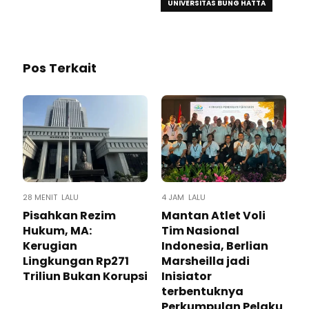
UNIVERSITAS BUNG HATTA
Pos Terkait
28 MENIT LALU
4 JAM LALU
Pisahkan Rezim
Mantan Atlet Voli
Hukum, MA:
Tim Nasional
Kerugian
Indonesia, Berlian
Lingkungan Rp271
Marsheilla jadi
Triliun Bukan Korupsi
Inisiator
terbentuknya
Perkumpulan Pelaku