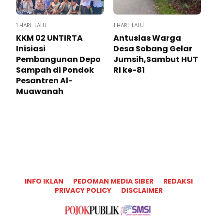
1 HARI LALU
1 HARI LALU
KKM 02 UNTIRTA
Antusias Warga
Inisiasi
Desa Sobang Gelar
Pembangunan Depo
Jumsih,Sambut HUT
Sampah di Pondok
RI ke-81
Pesantren Al-
Muawanah
INFO IKLAN
PEDOMAN MEDIA SIBER
REDAKSI
PRIVACY POLICY
DISCLAIMER