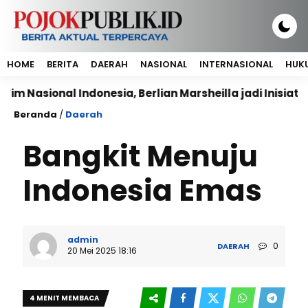
HOME
BERITA
DAERAH
NASIONAL
INTERNASIONAL
HUKU
nal Indonesia, Berlian Marsheilla jadi Inisiator terben
Beranda
/
Daerah
Bangkit Menuju
Indonesia Emas
admin
0
DAERAH
20 Mei 2025 18:16
4 MENIT MEMBACA