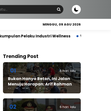
MINGGU, 09 AGU 2026
u Industri Wellness
Wujudkan Indonesia Sehat, Rel
Trending Post
01
6 hari lalu
Bukan Hanya Beton, Ini Jalan
Menuju Harapan: Arif Rahman
Hadir di Tengah Warga
Cibadak
02
6 hari lalu