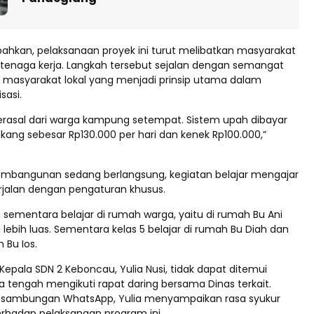
ahkan, pelaksanaan proyek ini turut melibatkan masyarakat
i tenaga kerja. Langkah tersebut sejalan dengan semangat
asyarakat lokal yang menjadi prinsip utama dalam
sasi.
berasal dari warga kampung setempat. Sistem upah dibayar
ukang sebesar Rp130.000 per hari dan kenek Rp100.000,”
embangunan sedang berlangsung, kegiatan belajar mengajar
rjalan dengan pengaturan khusus.
4 sementara belajar di rumah warga, yaitu di rumah Bu Ani
lebih luas. Sementara kelas 5 belajar di rumah Bu Diah dan
 Bu Ios.
Kepala SDN 2 Keboncau, Yulia Nusi, tidak dapat ditemui
a tengah mengikuti rapat daring bersama Dinas terkait.
 sambungan WhatsApp, Yulia menyampaikan rasa syukur
erhadap pelaksanaan program ini.