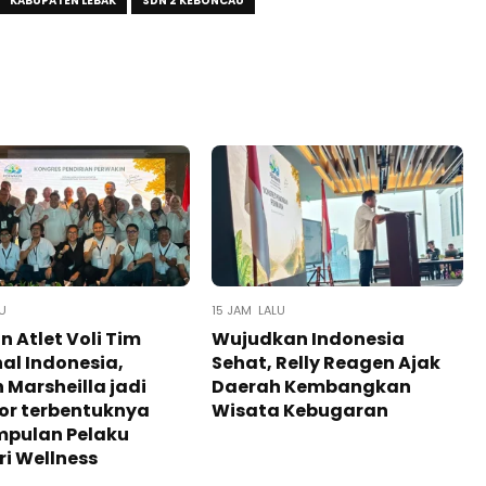
KABUPATEN LEBAK
SDN 2 KEBONCAU
U
15 JAM LALU
 Atlet Voli Tim
Wujudkan Indonesia
al Indonesia,
Sehat, Relly Reagen Ajak
n Marsheilla jadi
Daerah Kembangkan
tor terbentuknya
Wisata Kebugaran
mpulan Pelaku
ri Wellness