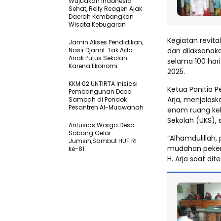
Wujudkan Indonesia
Sehat, Relly Reagen Ajak
Daerah Kembangkan
Wisata Kebugaran
Kegiatan revit
Jamin Akses Pendidikan,
Nasir Djamil: Tak Ada
dan dilaksanak
Anak Putus Sekolah
selama 100 har
Karena Ekonomi
2025.
KKM 02 UNTIRTA Inisiasi
Ketua Panitia 
Pembangunan Depo
Arja, menjelask
Sampah di Pondok
Pesantren Al-Muawanah
enam ruang kela
Sekolah (UKS), s
Antusias Warga Desa
Sobang Gelar
“Alhamdulillah,
Jumsih,Sambut HUT RI
mudahan pekerja
ke-81
H. Arja saat dit