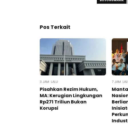
BOJONGMANIK
Pos Terkait
3 JAM LALU
7 JAM LAL
Pisahkan Rezim Hukum,
Mantan
MA: Kerugian Lingkungan
Nasion
Rp271 Triliun Bukan
Berlia
Korupsi
Inisia
Perku
Indust