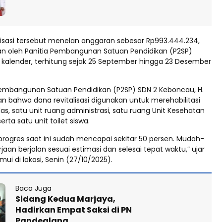
alisasi tersebut menelan anggaran sebesar Rp993.444.234,
an oleh Panitia Pembangunan Satuan Pendidikan (P2SP)
i kalender, terhitung sejak 25 September hingga 23 Desember
Pembangunan Satuan Pendidikan (P2SP) SDN 2 Keboncau, H.
an bahwa dana revitalisasi digunakan untuk merehabilitasi
s, satu unit ruang administrasi, satu ruang Unit Kesehatan
erta satu unit toilet siswa.
 progres saat ini sudah mencapai sekitar 50 persen. Mudah-
an berjalan sesuai estimasi dan selesai tepat waktu,” ujar
emui di lokasi, Senin (27/10/2025).
Baca Juga
Sidang Kedua Marjaya,
Hadirkan Empat Saksi di PN
Pandeglang