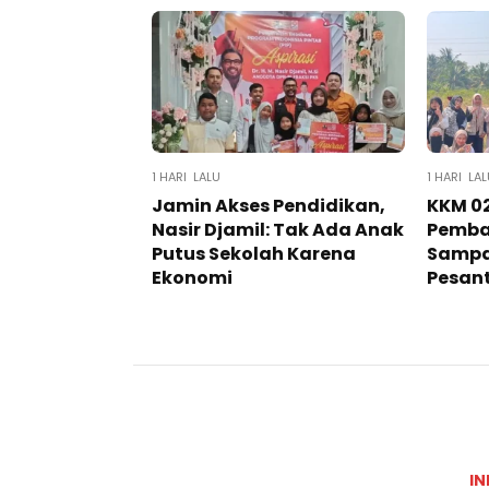
1 HARI LALU
1 HARI LA
Jamin Akses Pendidikan,
KKM 02
Nasir Djamil: Tak Ada Anak
Pemba
Putus Sekolah Karena
Sampa
Ekonomi
Pesan
IN