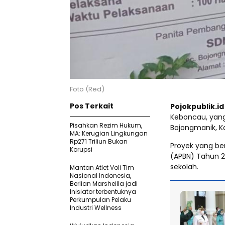
Foto (Red)
Pos Terkait
Pojokpublik.id
Keboncau, yang
Pisahkan Rezim Hukum,
Bojongmanik, K
MA: Kerugian Lingkungan
Rp271 Triliun Bukan
Proyek yang be
Korupsi
(APBN) Tahun 20
sekolah.
Mantan Atlet Voli Tim
Nasional Indonesia,
Berlian Marsheilla jadi
Inisiator terbentuknya
Perkumpulan Pelaku
Industri Wellness