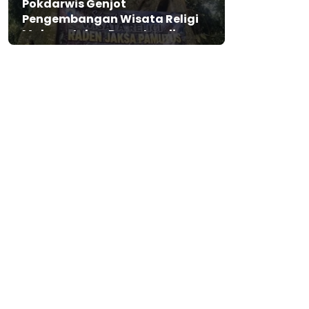
Pokdarwis Genjot
Pengembangan Wisata Religi
Makam Jaksa Pamutus di
Lebak