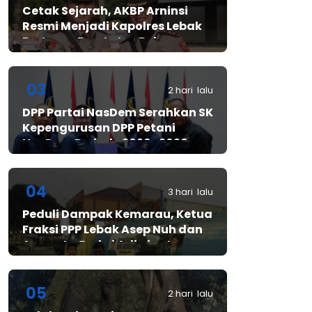
Cetak Sejarah, AKBP Arninsi
Resmi Menjadi Kapolres Lebak
Pertama Berstatus Polwan
03
2 hari lalu
DPP Partai NasDem Serahkan SK
Kepengurusan DPP Petani
NasDem Periode 2026–2029,
Arif Rahman, S.H. Resmi Pimpin
Gerakan Nasional Petani
Nasdem
04
3 hari lalu
Peduli Dampak Kemarau, Ketua
Fraksi PPP Lebak Asep Nuh dan
Anggota Fraksi Adiwinata
Kusuma Salurkan Bantuan Air
Bersih untuk Warga
Bintangresm
05
2 hari lalu