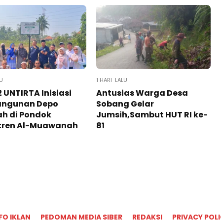
LU
1 HARI LALU
 UNTIRTA Inisiasi
Antusias Warga Desa
ngunan Depo
Sobang Gelar
h di Pondok
Jumsih,Sambut HUT RI ke-
tren Al-Muawanah
81
FO IKLAN
PEDOMAN MEDIA SIBER
REDAKSI
PRIVACY POL