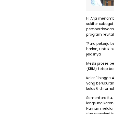
H. Arja menamb
sekitar sebaga
pemberdayaan m
program revitali
“Para pekerja 
harian, untuk t
jelasnya.
Meski proses p
(KBM) tetap be
Kelas 1 hingga 
yang berukuran 
kelas 6 di rumah
Sementara itu, 
langsung karen
Namun melalui
dan apresiasi t