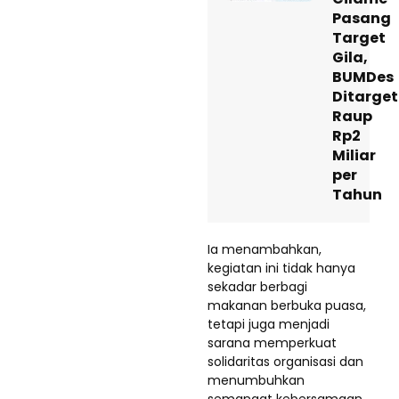
Pasang
Target
Gila,
BUMDes
Ditarget
Raup
Rp2
Miliar
per
Tahun
Ia menambahkan,
kegiatan ini tidak hanya
sekadar berbagi
makanan berbuka puasa,
tetapi juga menjadi
sarana memperkuat
solidaritas organisasi dan
menumbuhkan
semangat kebersamaan