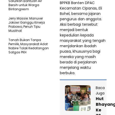
Salurkan Bantuan Air
BPPKB Banten DPAC
Bersih untuk Warga
Kecamatan Cipanas, Eli
Bintangresm
Bohel, bersama jajaran
Jerry Massie: Manuver
pengurus dan anggota.
Jokowi Ganggu Kinerja
Aksi berbagi tersebut
Prabowo, Penuh Tipu
menjadi bentuk
Muslihat
kepedulian kepada
Tanah Bukan Tanpa
masyarakat yang tengah
Pemilik, Masyarakat Adat
menjalankan ibadah
Nabire Tolak Kedatangan
puasa, khususnya bagi
Satgas PKH
mereka yang masih
berada di perjalanan
menjelang waktu
berbuka.
Baca
Juga
Hut
Bhayan
Ke