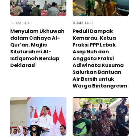
11 JAM LALU
11 JAM LALU
Menyulam Ukhuwah
Peduli Dampak
dalam Cahaya Al-
Kemarau, Ketua
Qur’an, Majlis
Fraksi PPP Lebak
Silaturahmi Al-
Asep Nuh dan
Istiqomah Bersiap
Anggota Fraksi
Deklarasi
Adiwinata Kusuma
Salurkan Bantuan
Air Bersih untuk
Warga Bintangresm