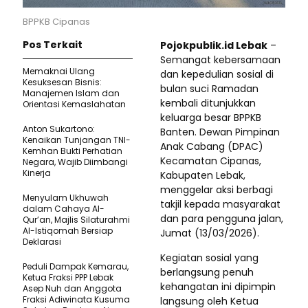
BPPKB Cipanas
Pos Terkait
Pojokpublik.id Lebak
–
Semangat kebersamaan
Memaknai Ulang
dan kepedulian sosial di
Kesuksesan Bisnis:
bulan suci Ramadan
Manajemen Islam dan
kembali ditunjukkan
Orientasi Kemaslahatan
keluarga besar BPPKB
Anton Sukartono:
Banten. Dewan Pimpinan
Kenaikan Tunjangan TNI-
Anak Cabang (DPAC)
Kemhan Bukti Perhatian
Kecamatan Cipanas,
Negara, Wajib Diimbangi
Kinerja
Kabupaten Lebak,
menggelar aksi berbagi
Menyulam Ukhuwah
takjil kepada masyarakat
dalam Cahaya Al-
dan para pengguna jalan,
Qur’an, Majlis Silaturahmi
Al-Istiqomah Bersiap
Jumat (13/03/2026).
Deklarasi
Kegiatan sosial yang
Peduli Dampak Kemarau,
berlangsung penuh
Ketua Fraksi PPP Lebak
kehangatan ini dipimpin
Asep Nuh dan Anggota
Fraksi Adiwinata Kusuma
langsung oleh Ketua