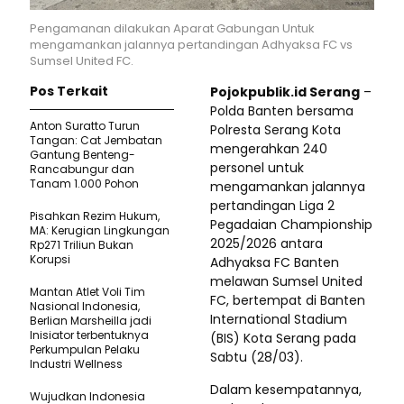
Pengamanan dilakukan Aparat Gabungan Untuk
mengamankan jalannya pertandingan Adhyaksa FC vs
Sumsel United FC.
Pos Terkait
Pojokpublik.id Serang
–
Polda Banten bersama
Anton Suratto Turun
Polresta Serang Kota
Tangan: Cat Jembatan
mengerahkan 240
Gantung Benteng-
personel untuk
Rancabungur dan
Tanam 1.000 Pohon
mengamankan jalannya
pertandingan Liga 2
Pisahkan Rezim Hukum,
Pegadaian Championship
MA: Kerugian Lingkungan
2025/2026 antara
Rp271 Triliun Bukan
Korupsi
Adhyaksa FC Banten
melawan Sumsel United
Mantan Atlet Voli Tim
FC, bertempat di Banten
Nasional Indonesia,
International Stadium
Berlian Marsheilla jadi
Inisiator terbentuknya
(BIS) Kota Serang pada
Perkumpulan Pelaku
Sabtu (28/03).
Industri Wellness
Dalam kesempatannya,
Wujudkan Indonesia