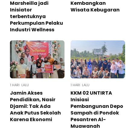
Marsheilla jadi
Kembangkan
Inisiator
Wisata Kebugaran
terbentuknya
Perkumpulan Pelaku
Industri Wellness
1 HARI LALU
1 HARI LALU
Jamin Akses
KKM 02 UNTIRTA
Pendidikan, Nasir
Inisiasi
Djamil: Tak Ada
Pembangunan Depo
Anak Putus Sekolah
Sampah di Pondok
Karena Ekonomi
Pesantren Al-
Muawanah