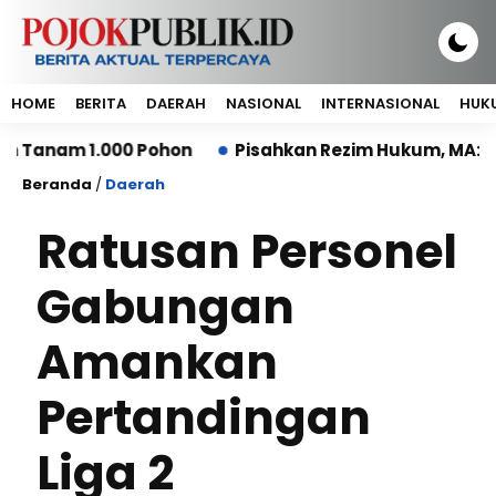
HOME
BERITA
DAERAH
NASIONAL
INTERNASIONAL
HUKU
m 1.000 Pohon
Pisahkan Rezim Hukum, MA: Kerugian
Beranda
/
Daerah
Ratusan Personel
Gabungan
Amankan
Pertandingan
Liga 2