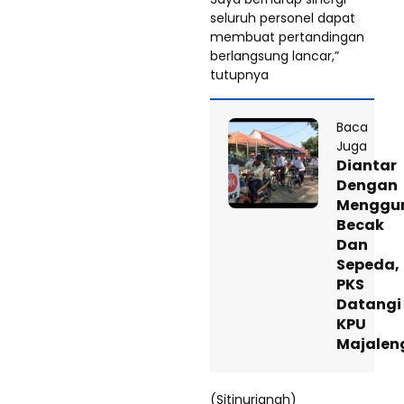
seluruh personel dapat
membuat pertandingan
berlangsung lancar,”
tutupnya
Baca
Juga
Diantar
Dengan
Menggu
Becak
Dan
Sepeda,
PKS
Datangi
KPU
Majalen
(Sitinurjanah)