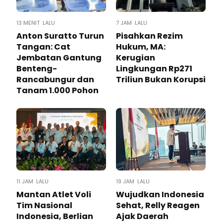
13 MENIT LALU
7 JAM LALU
Anton Suratto Turun
Pisahkan Rezim
Tangan: Cat
Hukum, MA:
Jembatan Gantung
Kerugian
Benteng-
Lingkungan Rp271
Rancabungur dan
Triliun Bukan Korupsi
Tanam 1.000 Pohon
11 JAM LALU
19 JAM LALU
Mantan Atlet Voli
Wujudkan Indonesia
Tim Nasional
Sehat, Relly Reagen
Indonesia, Berlian
Ajak Daerah