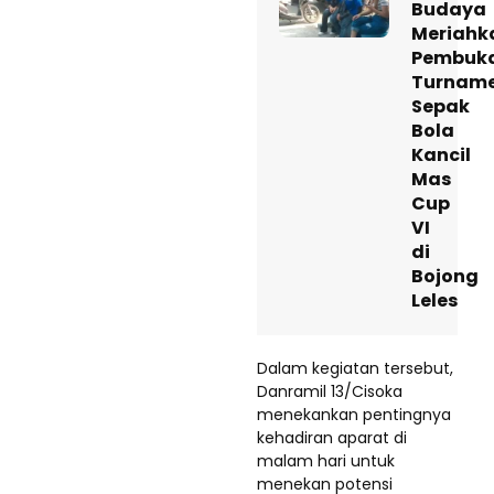
Budaya
Meriahk
Pembuk
Turnam
Sepak
Bola
Kancil
Mas
Cup
VI
di
Bojong
Leles
Dalam kegiatan tersebut,
Danramil 13/Cisoka
menekankan pentingnya
kehadiran aparat di
malam hari untuk
menekan potensi