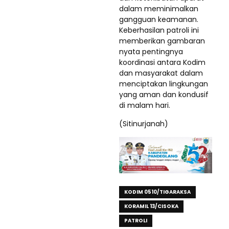
dalam meminimalkan
gangguan keamanan.
Keberhasilan patroli ini
memberikan gambaran
nyata pentingnya
koordinasi antara Kodim
dan masyarakat dalam
menciptakan lingkungan
yang aman dan kondusif
di malam hari.
(Sitinurjanah)
KODIM 0510/TIGARAKSA
KORAMIL 13/CISOKA
PATROLI