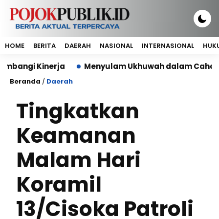
HOME
BERITA
DAERAH
NASIONAL
INTERNASIONAL
HUKU
Kinerja
Menyulam Ukhuwah dalam Cahaya Al-Qur’an,
Beranda
/
Daerah
Tingkatkan
Keamanan
Malam Hari
Koramil
13/Cisoka Patroli