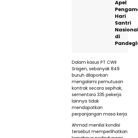
Apel
Pengam
Hari
Santri
Nasiona
di
Pandegl
Dalam kasus PT CWII
Sragen, sebanyak 849
buruh dilaporkan
mengalami pemutusan
kontrak secara sepihak,
sementara 335 pekerja
lainnya tidak
mendapatkan
perpanjangan masa kerja.
Ahmad menilai kondisi
tersebut memperlihatkan
lemahnya perlindungan