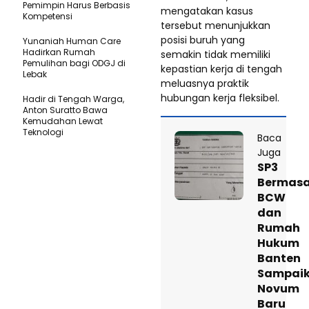
Pemimpin Harus Berbasis
mengatakan kasus
Kompetensi
tersebut menunjukkan
posisi buruh yang
Yunaniah Human Care
Hadirkan Rumah
semakin tidak memiliki
Pemulihan bagi ODGJ di
kepastian kerja di tengah
Lebak
meluasnya praktik
hubungan kerja fleksibel.
Hadir di Tengah Warga,
Anton Suratto Bawa
Kemudahan Lewat
Teknologi ​
Baca
Juga
SP3
Bermasa
BCW
dan
Rumah
Hukum
Banten
Sampai
Novum
Baru