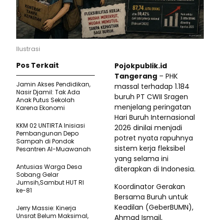
Ilustrasi
Pos Terkait
Pojokpublik.id
Tangerang
– PHK
Jamin Akses Pendidikan,
massal terhadap 1.184
Nasir Djamil: Tak Ada
buruh PT CWII Sragen
Anak Putus Sekolah
menjelang peringatan
Karena Ekonomi
Hari Buruh Internasional
KKM 02 UNTIRTA Inisiasi
2026 dinilai menjadi
Pembangunan Depo
potret nyata rapuhnya
Sampah di Pondok
sistem kerja fleksibel
Pesantren Al-Muawanah
yang selama ini
Antusias Warga Desa
diterapkan di Indonesia.
Sobang Gelar
Jumsih,Sambut HUT RI
Koordinator Gerakan
ke-81
Bersama Buruh untuk
Keadilan (GeberBUMN),
Jerry Massie: Kinerja
Unsrat Belum Maksimal,
Ahmad Ismail,