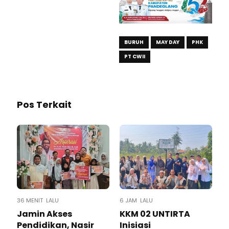
BURUH
MAY DAY
PHK
PT CWII
Pos Terkait
36 MENIT LALU
6 JAM LALU
Jamin Akses
KKM 02 UNTIRTA
Pendidikan, Nasir
Inisiasi