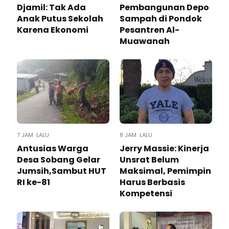
Djamil: Tak Ada
Pembangunan Depo
Anak Putus Sekolah
Sampah di Pondok
Karena Ekonomi
Pesantren Al-
Muawanah
7 JAM LALU
8 JAM LALU
Antusias Warga
Jerry Massie: Kinerja
Desa Sobang Gelar
Unsrat Belum
Jumsih,Sambut HUT
Maksimal, Pemimpin
RI ke-81
Harus Berbasis
Kompetensi