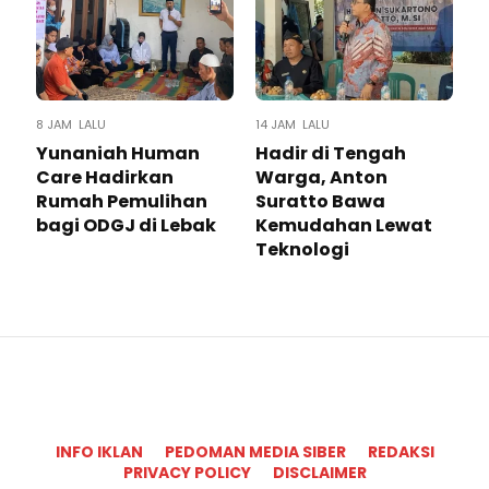
8 JAM LALU
14 JAM LALU
Yunaniah Human
Hadir di Tengah
Care Hadirkan
Warga, Anton
Rumah Pemulihan
Suratto Bawa
bagi ODGJ di Lebak
Kemudahan Lewat
Teknologi ​
INFO IKLAN
PEDOMAN MEDIA SIBER
REDAKSI
PRIVACY POLICY
DISCLAIMER