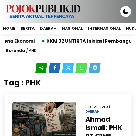
HOME
BERITA
DAERAH
NASIONAL
INTERNASIONAL
HUKU
rena Ekonomi
KKM 02 UNTIRTA Inisiasi Pembanguna
Beranda
/
PHK
Tag : PHK
3 BULAN LALU |
DAERAH
Ahmad
Ismail: PHK