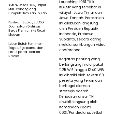
Launching 1.061 Titik
AMIRA Desak BGN, Dapur
KDKMP yang tersebar di
MBG Pandeglang
wilayah Jawa Timur dan
Lumpuh Berbulan-bulan
Jawa Tengah. Peresmian
Pastikan SupIai, BULOG
ini dilakukan langsung
Optimalkan Distribusi
oleh Presiden Republik
Beras Premium Ke Retail
Indonesia, Prabowo
Modern
Subianto, secara daring
Lebak Butuh Pemimpin
melalui sambungan video
Tegas, Bijaksana, dan
conference.
Fokus pada Prioritas
Rakyat
Kegiatan penting yang
berlangsung mulai pukul
11.25 WIB hingga 12.40 WIB
ini dihadiri oleh sekitar 60
peserta yang terdiri dari
berbagai elemen
strategis daerah.
Kehadiran unsur TNI
diwakili langsung oleh
Komandan Kodim
0601/Pandeglang, Letkol