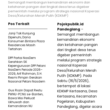
Semangat membangun kemandirian ekonomi dan
ketahanan pangan dari tingkat desa terus digeber
pemerintah melalui program strategis nasional Koperasi
Desa/Kelurahan Merah Putih (KDKMP)
Pos Terkait
Pojokpublik.id
Pandeglang
–
Janji Tak Kunjung
Semangat membangun
Dipenuhi, Dana
kemandirian ekonomi
Konsumen Bintaro Plaza
dan ketahanan pangan
Residences Masih
Tertahan
dari tingkat desa terus
digeber pemerintah
DPP Partai NasDem
melalui program strategis
Serahkan SK
nasional Koperasi
Kepengurusan DPP Petani
NasDem Periode 2026–
Desa/Kelurahan Merah
2029, Arif Rahman, S.H.
Putih (KDKMP). Pada
Resmi Pimpin Gerakan
Sabtu (16/5/2026),
Nasional Petani Nasdem
bertempat di lokasi
Gus Rozin Dapat Restu
KDKMP Kertasana, Desa
PWNU-PCNU se-Banten,
Kertasana, Kecamatan
Bawa Misi Perkuat
Pagelaran, Kabupaten
Ukhuwah dan
Kemandirian NU
Pandeglang, digelar acara