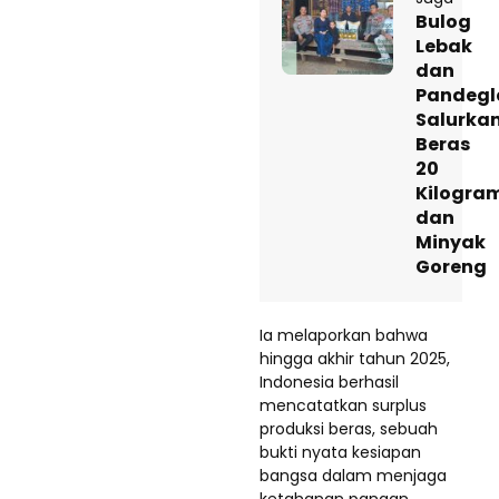
Bulog
Lebak
dan
Pandegl
Salurka
Beras
20
Kilogra
dan
Minyak
Goreng
Ia melaporkan bahwa
hingga akhir tahun 2025,
Indonesia berhasil
mencatatkan surplus
produksi beras, sebuah
bukti nyata kesiapan
bangsa dalam menjaga