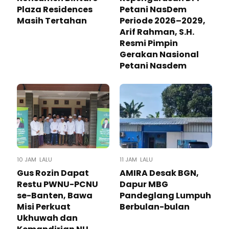
Plaza Residences
Petani NasDem
Masih Tertahan
Periode 2026–2029,
Arif Rahman, S.H.
Resmi Pimpin
Gerakan Nasional
Petani Nasdem
10 JAM LALU
11 JAM LALU
Gus Rozin Dapat
AMIRA Desak BGN,
Restu PWNU-PCNU
Dapur MBG
se-Banten, Bawa
Pandeglang Lumpuh
Misi Perkuat
Berbulan-bulan
Ukhuwah dan