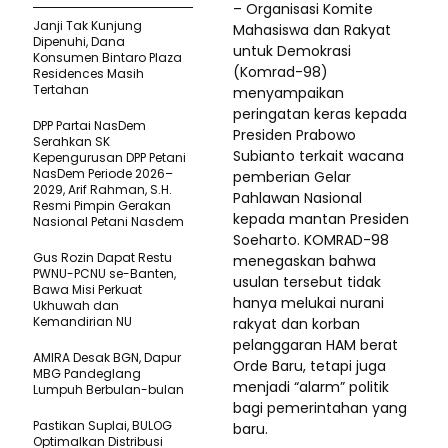
– Organisasi Komite
Janji Tak Kunjung
Mahasiswa dan Rakyat
Dipenuhi, Dana
untuk Demokrasi
Konsumen Bintaro Plaza
(Komrad-98)
Residences Masih
Tertahan
menyampaikan
peringatan keras kepada
DPP Partai NasDem
Presiden Prabowo
Serahkan SK
Subianto terkait wacana
Kepengurusan DPP Petani
NasDem Periode 2026–
pemberian Gelar
2029, Arif Rahman, S.H.
Pahlawan Nasional
Resmi Pimpin Gerakan
kepada mantan Presiden
Nasional Petani Nasdem
Soeharto. KOMRAD-98
Gus Rozin Dapat Restu
menegaskan bahwa
PWNU-PCNU se-Banten,
usulan tersebut tidak
Bawa Misi Perkuat
hanya melukai nurani
Ukhuwah dan
Kemandirian NU
rakyat dan korban
pelanggaran HAM berat
AMIRA Desak BGN, Dapur
Orde Baru, tetapi juga
MBG Pandeglang
menjadi “alarm” politik
Lumpuh Berbulan-bulan
bagi pemerintahan yang
Pastikan SupIai, BULOG
baru.
Optimalkan Distribusi