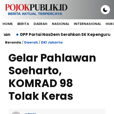
HOME
BERITA
DAERAH
NASIONAL
INTERNASIONAL
HUKU
DPP Partai NasDem Serahkan SK Kepengurusan DPP Pet
Beranda
/
Daerah
/
DKI Jakarta
Gelar Pahlawan
Soeharto,
KOMRAD 98
Tolak Keras