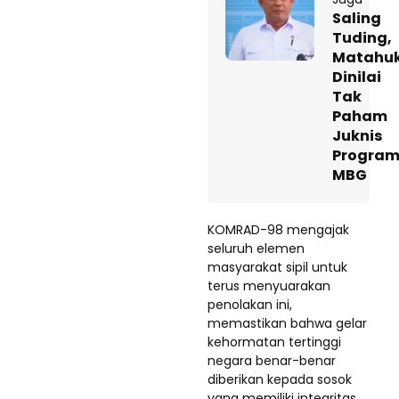
Saling
Tuding,
Matahu
Dinilai
Tak
Paham
Juknis
Progra
MBG
KOMRAD-98 mengajak
seluruh elemen
masyarakat sipil untuk
terus menyuarakan
penolakan ini,
memastikan bahwa gelar
kehormatan tertinggi
negara benar-benar
diberikan kepada sosok
yang memiliki integritas